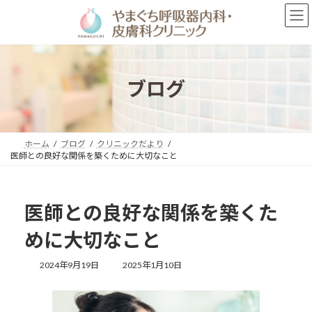
コ
ナ
ン
ビ
テ
ゲ
ン
ー
ツ
シ
へ
ョ
ブログ
ス
ン
キ
に
ッ
移
プ
動
ホーム
ブログ
クリニックだより
医師との良好な関係を築くために大切なこと
医師との良好な関係を築くた
めに大切なこと
最
2024年9月19日
2025年1月10日
終
更
新