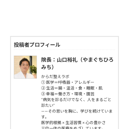
投稿者プロフィール
院長：山口裕礼（やまぐちひろ
みち）
からだ整えラボ
① 医学＝呼吸器・アレルギー
② 生活＝腸・温活・食・睡眠・肌
③ 幸福＝働き方・環境・園芸
“病気を診るだけでなく、人をまるごと
診たい”
——その思いを胸に、学びを続けていま
す。
医学的根拠 × 生活習慣 × 心の豊かさ
三位一体の医療をめざしています。