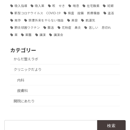
吸入指導
吸入薬
咳 せき
喘息
在宅酸素
妊娠
新型コロナウイルス COVID-19
検査 設備 医療機器
温活
発作
禁煙外来をやらない理由
美容
肌運気
肺炎球菌ワクチン
腸活
花粉症 鼻炎
苦しい 息切れ
薬
薬膳
講演
講演会
カテゴリー
からだ整えラボ
クリニックだより
内科
皮膚科
開院にあたり
検
索: