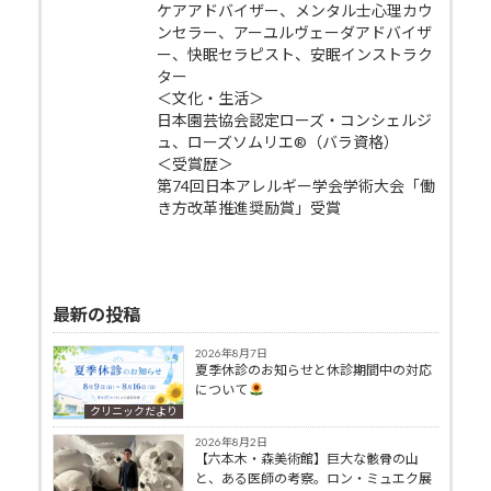
ケアアドバイザー、メンタル士心理カウ
ンセラー、アーユルヴェーダアドバイザ
ー、快眠セラピスト、安眠インストラク
ター
＜文化・生活＞
日本園芸協会認定ローズ・コンシェルジ
ュ、ローズソムリエ®（バラ資格）
＜受賞歴＞
第74回日本アレルギー学会学術大会「働
き方改革推進奨励賞」受賞
最新の投稿
2026年8月7日
夏季休診のお知らせと休診期間中の対応
について
クリニックだより
2026年8月2日
【六本木・森美術館】巨大な骸骨の山
と、ある医師の考察。ロン・ミュエク展