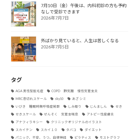
7月10日（金）午後は、内科初診の方も予約
なしで受診できます
2026年7月7日
外ばかり見ていると、人生は苦しくなる
2026年7月5日
タグ
AGA 男性型脱毛症
COPD 肺気腫 慢性気管支炎
MRC息切れスケール
sky10
あざ シミ
いびき 睡眠時無呼吸症候群
しみ取り
じんましん
せき
せきスケール
ぜんそく 気管支喘息
アトピー性皮膚炎
アナフィラキシー
クリニックオリジナルのイラスト
スカイテン
スカイ１０
タバコ
ダイエット
パニック、不安、うつ、自律神経
ピラティス
モストグラフ