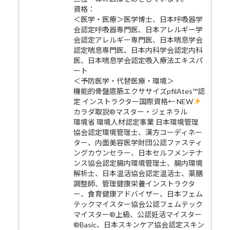
資格：
＜医学・医療＞医学博士、日本呼吸器学
会認定呼吸器専門医、日本アレルギー学
会認定アレルギー専門医、日本喘息学会
認定喘息専門医、日本内科学会認定内科
医、日本喘息学会認定吸入療法エキスパ
ート
＜予防医学・代替医療・環境＞
機能的骨盤底筋エクササイズpfilAtes™認
定 インストラクター国際資格← NEW
カラダ取説®マスター・ジェネラル
環境省 環境人材認定事業 日本環境管理
協会認定環境管理士、漢方コーディネー
ター、内面美容医学財団公認ファスティ
ングカウンセラー、日本セルフメンテナ
ンス協会認定腸内環境管理士、腸内環境
解析士、日本温活協会認定温活士、薬膳
調整師、管理健康栄養インストラクタ
ー、食育健康アドバイザー、日本フェム
テックマイスター協会公認フェムテック
マイスター®上級、公認妊活マイスター
®Basic、日本スキンケア協会認定スキン