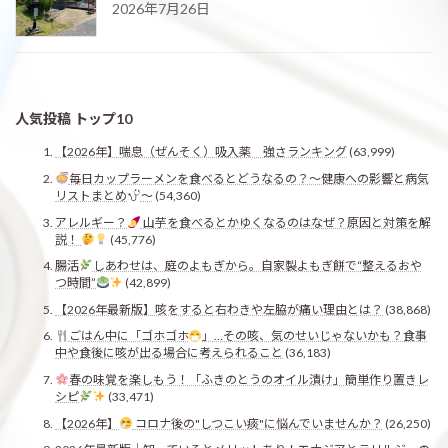
2026年7月26日
人気投稿 トップ10
【2026年】喘息（ぜんそく）吸入薬 強さランキング
(63,999)
毎日カップラーメンを食べるとどうなるの？〜健康への影響と病気
リストまとめ
〜
(54,360)
アレルギー？
山芋を食べるとかゆくなるのはなぜ？原因と対策を解
説！
(45,776)
腸活
しあわせは、庭のよもぎから。自家製よもぎ餅で“整えるおや
つ時間”
(42,899)
【2026年最新版】咳をすると右わきや左脇が痛い理由とは？
(38,868)
ごはん中に「ゴホゴホ
」…その咳、気のせいじゃないかも？食事
中や食後に咳が出る場合に考えられること
(36,183)
春の味覚を楽しもう！「ふきのとうのオイル漬け」簡単作り置きレ
シピ
(33,471)
【2026年】
コロナ後の"しつこい痰"に悩んでいませんか？
(26,250)