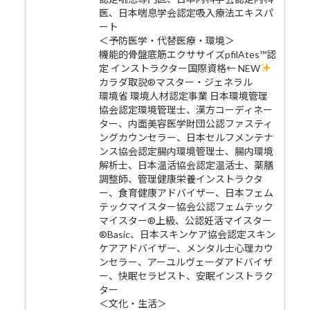
医、日本喘息学会認定吸入療法エキスパ
ート
＜予防医学・代替医療・環境＞
機能的骨盤底筋エクササイズpfilAtes™認
定 インストラクター国際資格← NEW
カラダ取説®マスター・ジェネラル
環境省 環境人材認定事業 日本環境管理
協会認定環境管理士、漢方コーディネー
ター、内面美容医学財団公認ファスティ
ングカウンセラー、日本セルフメンテナ
ンス協会認定腸内環境管理士、腸内環境
解析士、日本温活協会認定温活士、薬膳
調整師、管理健康栄養インストラクタ
ー、食育健康アドバイザー、日本フェム
テックマイスター協会公認フェムテック
マイスター®上級、公認妊活マイスター
®Basic、日本スキンケア協会認定スキン
ケアアドバイザー、メンタル士心理カウ
ンセラー、アーユルヴェーダアドバイザ
ー、快眠セラピスト、安眠インストラク
ター
＜文化・生活＞