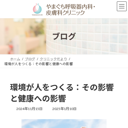
コ
ナ
ン
ビ
テ
ゲ
ン
ー
ツ
シ
へ
ョ
ブログ
ス
ン
キ
に
ッ
移
プ
動
ホーム
ブログ
クリニックだより
環境が人をつくる：その影響と健康への影響
環境が人をつくる：その影響
と健康への影響
最
2024年11月15日
2025年1月10日
終
更
新