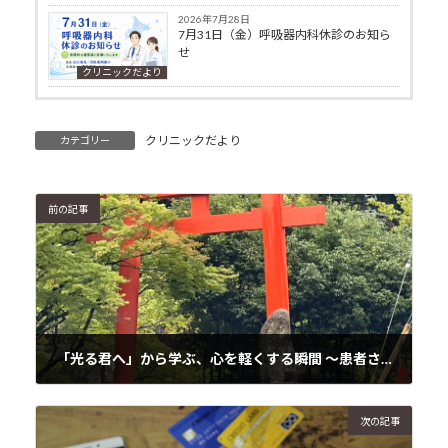
2026年7月28日
7月31日（金）呼吸器内科休診のお知ら
せ
クリニックだより
クリニックだより
カテゴリー
前の記事
「光る君へ」から学ぶ、心を軽くする瞬間 〜患者さんに伝えたい新たな希望〜
2024年11月14日
次の記事