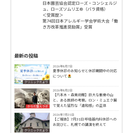
日本園芸協会認定ローズ・コンシェルジ
ュ、ローズソムリエ®（バラ資格）
＜受賞歴＞
第74回日本アレルギー学会学術大会「働
き方改革推進奨励賞」受賞
最新の投稿
2026年8月7日
夏季休診のお知らせと休診期間中の対応
について
クリニックだより
2026年8月2日
【六本木・森美術館】巨大な骸骨の山
と、ある医師の考察。ロン・ミュエク展
で覚えた猛烈な「違和感」の正体
からだ整えラボ
2026年7月31日
【ご報告】7月31日 呼吸器内科休診への
お詫びと、札幌での講演を終えて
クリニックだより