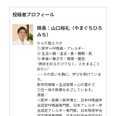
投稿者プロフィール
院長：山口裕礼（やまぐちひろ
みち）
からだ整えラボ
① 医学＝呼吸器・アレルギー
② 生活＝腸・温活・食・睡眠・肌
③ 幸福＝働き方・環境・園芸
“病気を診るだけでなく、人をまるごと
診たい”
——その思いを胸に、学びを続けていま
す。
医学的根拠 × 生活習慣 × 心の豊かさ
三位一体の医療をめざしています。
資格：
＜医学・医療＞医学博士、日本呼吸器学
会認定呼吸器専門医、日本アレルギー学
会認定アレルギー専門医、日本喘息学会
認定喘息専門医、日本内科学会認定内科