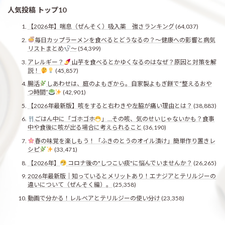
人気投稿 トップ10
【2026年】喘息（ぜんそく）吸入薬 強さランキング
(64,037)
毎日カップラーメンを食べるとどうなるの？〜健康への影響と病気
リストまとめ
〜
(54,399)
アレルギー？
山芋を食べるとかゆくなるのはなぜ？原因と対策を解
説！
(45,857)
腸活
しあわせは、庭のよもぎから。自家製よもぎ餅で“整えるおや
つ時間”
(42,901)
【2026年最新版】咳をすると右わきや左脇が痛い理由とは？
(38,883)
ごはん中に「ゴホゴホ
」…その咳、気のせいじゃないかも？食事
中や食後に咳が出る場合に考えられること
(36,190)
春の味覚を楽しもう！「ふきのとうのオイル漬け」簡単作り置きレ
シピ
(33,471)
【2026年】
コロナ後の"しつこい痰"に悩んでいませんか？
(26,265)
2026年最新版｜知っているとメリットあり！エナジアとテリルジーの
違いについて（ぜんそく編）。
(25,358)
動画で分かる！レルベアとテリルジーの使い分け
(23,358)