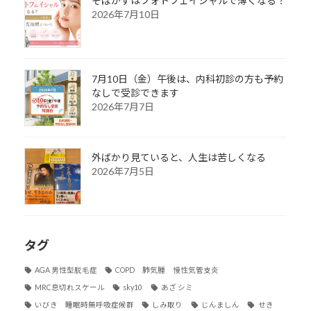
そばかすはフォトフェイシャルで薄くなる？
2026年7月10日
7月10日（金）午後は、内科初診の方も予約
なしで受診できます
2026年7月7日
外ばかり見ていると、人生は苦しくなる
2026年7月5日
タグ
AGA 男性型脱毛症
COPD 肺気腫 慢性気管支炎
MRC息切れスケール
sky10
あざ シミ
いびき 睡眠時無呼吸症候群
しみ取り
じんましん
せき