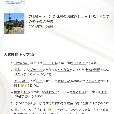
7月25日（土）の休診のお詫びと、日本喘息学会で
の発表のご報告
2026年7月26日
人気投稿 トップ10
【2026年】喘息（ぜんそく）吸入薬 強さランキング
(64,070)
毎日カップラーメンを食べるとどうなるの？〜健康への影響と病気
リストまとめ
〜
(54,437)
アレルギー？
山芋を食べるとかゆくなるのはなぜ？原因と対策を解
説！
(45,901)
腸活
しあわせは、庭のよもぎから。自家製よもぎ餅で“整えるおや
つ時間”
(42,901)
【2026年最新版】咳をすると右わきや左脇が痛い理由とは？
(38,897)
ごはん中に「ゴホゴホ
」…その咳、気のせいじゃないかも？食事