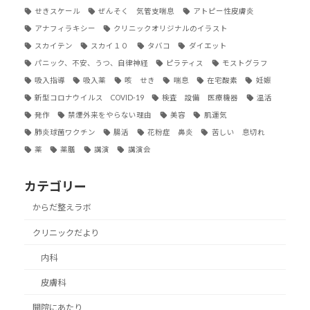
せきスケール
ぜんそく 気管支喘息
アトピー性皮膚炎
アナフィラキシー
クリニックオリジナルのイラスト
スカイテン
スカイ１０
タバコ
ダイエット
パニック、不安、うつ、自律神経
ピラティス
モストグラフ
吸入指導
吸入薬
咳 せき
喘息
在宅酸素
妊娠
新型コロナウイルス COVID-19
検査 設備 医療機器
温活
発作
禁煙外来をやらない理由
美容
肌運気
肺炎球菌ワクチン
腸活
花粉症 鼻炎
苦しい 息切れ
薬
薬膳
講演
講演会
カテゴリー
からだ整えラボ
クリニックだより
内科
皮膚科
開院にあたり