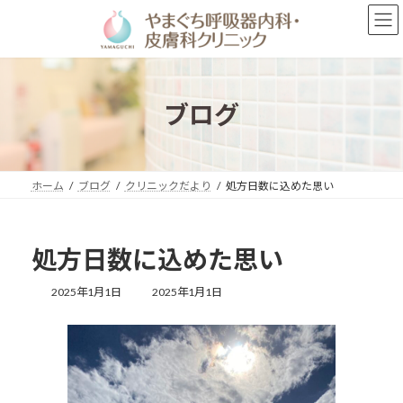
コ
ナ
ン
ビ
テ
ゲ
ン
ー
ツ
シ
へ
ョ
ブログ
ス
ン
キ
に
ッ
移
プ
動
ホーム
ブログ
クリニックだより
処方日数に込めた思い
処方日数に込めた思い
最
2025年1月1日
2025年1月1日
終
更
新
日
時
: