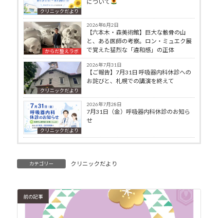
について
クリニックだより
2026年8月2日
【六本木・森美術館】巨大な骸骨の山
と、ある医師の考察。ロン・ミュエク展
で覚えた猛烈な「違和感」の正体
からだ整えラボ
2026年7月31日
【ご報告】7月31日 呼吸器内科休診への
お詫びと、札幌での講演を終えて
クリニックだより
2026年7月28日
7月31日（金）呼吸器内科休診のお知ら
せ
クリニックだより
クリニックだより
カテゴリー
前の記事