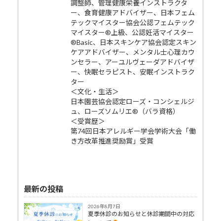
調整師、管理健康栄養インストラクタ
ー、食育健康アドバイザー、日本フェム
テックマイスター協会公認フェムテック
マイスター®上級、公認妊活マイスター
®Basic、日本スキンケア協会認定スキン
ケアアドバイザー、メンタル士心理カウ
ンセラー、アーユルヴェーダアドバイザ
ー、快眠セラピスト、安眠インストラク
ター
＜文化・生活＞
日本園芸協会認定ローズ・コンシェルジ
ュ、ローズソムリエ®（バラ資格）
＜受賞歴＞
第74回日本アレルギー学会学術大会「働
き方改革推進奨励賞」受賞
最新の投稿
2026年8月7日
夏季休診のお知らせと休診期間中の対応