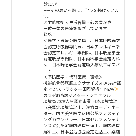
診たい”
——その思いを胸に、学びを続けていま
す。
医学的根拠 × 生活習慣 × 心の豊かさ
三位一体の医療をめざしています。
資格：
＜医学・医療＞医学博士、日本呼吸器学
会認定呼吸器専門医、日本アレルギー学
会認定アレルギー専門医、日本喘息学会
認定喘息専門医、日本内科学会認定内科
医、日本喘息学会認定吸入療法エキスパ
ート
＜予防医学・代替医療・環境＞
機能的骨盤底筋エクササイズpfilAtes™認
定 インストラクター国際資格← NEW
カラダ取説®マスター・ジェネラル
環境省 環境人材認定事業 日本環境管理
協会認定環境管理士、漢方コーディネー
ター、内面美容医学財団公認ファスティ
ングカウンセラー、日本セルフメンテナ
ンス協会認定腸内環境管理士、腸内環境
解析士、日本温活協会認定温活士、薬膳