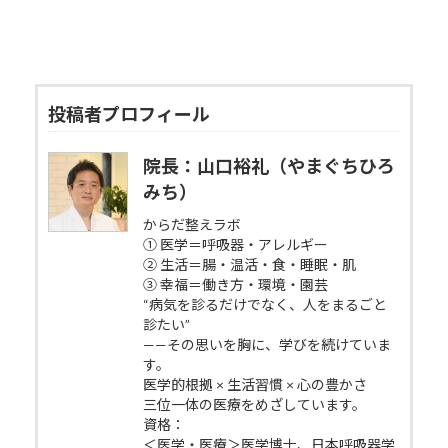
投稿者プロフィール
院長：山口裕礼（やまぐちひろ
みち）
からだ整えラボ
① 医学＝呼吸器・アレルギー
② 生活＝腸・温活・食・睡眠・肌
③ 幸福＝働き方・環境・園芸
“病気を診るだけでなく、人をまるごと
診たい”
——その思いを胸に、学びを続けていま
す。
医学的根拠 × 生活習慣 × 心の豊かさ
三位一体の医療をめざしています。
資格：
＜医学・医療＞医学博士、日本呼吸器学