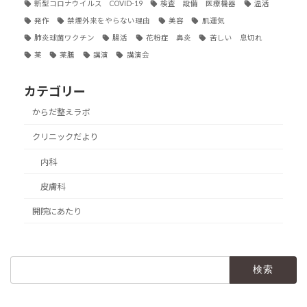
新型コロナウイルス COVID-19
検査 設備 医療機器
温活
発作
禁煙外来をやらない理由
美容
肌運気
肺炎球菌ワクチン
腸活
花粉症 鼻炎
苦しい 息切れ
薬
薬膳
講演
講演会
カテゴリー
からだ整えラボ
クリニックだより
内科
皮膚科
開院にあたり
検
索: