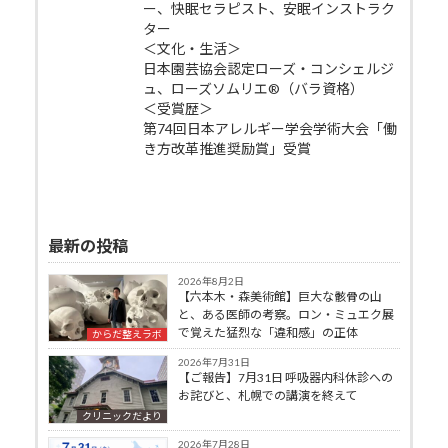
ー、快眠セラピスト、安眠インストラク
ター
＜文化・生活＞
日本園芸協会認定ローズ・コンシェルジ
ュ、ローズソムリエ®（バラ資格）
＜受賞歴＞
第74回日本アレルギー学会学術大会「働
き方改革推進奨励賞」受賞
最新の投稿
2026年8月2日
【六本木・森美術館】巨大な骸骨の山
と、ある医師の考察。ロン・ミュエク展
で覚えた猛烈な「違和感」の正体
からだ整えラボ
2026年7月31日
【ご報告】7月31日 呼吸器内科休診への
お詫びと、札幌での講演を終えて
クリニックだより
2026年7月28日