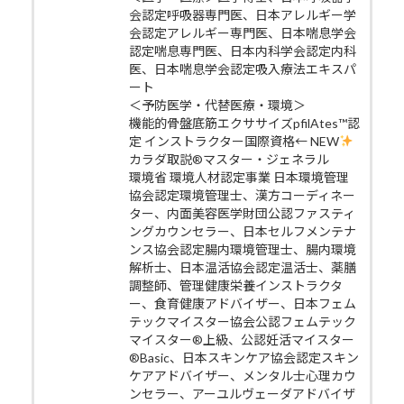
会認定呼吸器専門医、日本アレルギー学
会認定アレルギー専門医、日本喘息学会
認定喘息専門医、日本内科学会認定内科
医、日本喘息学会認定吸入療法エキスパ
ート
＜予防医学・代替医療・環境＞
機能的骨盤底筋エクササイズpfilAtes™認
定 インストラクター国際資格← NEW
カラダ取説®マスター・ジェネラル
環境省 環境人材認定事業 日本環境管理
協会認定環境管理士、漢方コーディネー
ター、内面美容医学財団公認ファスティ
ングカウンセラー、日本セルフメンテナ
ンス協会認定腸内環境管理士、腸内環境
解析士、日本温活協会認定温活士、薬膳
調整師、管理健康栄養インストラクタ
ー、食育健康アドバイザー、日本フェム
テックマイスター協会公認フェムテック
マイスター®上級、公認妊活マイスター
®Basic、日本スキンケア協会認定スキン
ケアアドバイザー、メンタル士心理カウ
ンセラー、アーユルヴェーダアドバイザ