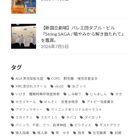
【新国立劇場】バレエ団ダブル・ビル
『String SAGA / 暗やみから解き放たれて』
を鑑賞。
2026年7月5日
タグ
AGA 男性型脱毛症
COPD 肺気腫 慢性気管支炎
MRC息切れスケール
sky10
あざ シミ
いびき 睡眠時無呼吸症候群
しみ取り
じんましん
せき
せきスケール
ぜんそく 気管支喘息
アトピー性皮膚炎
アナフィラキシー
クリニックオリジナルのイラスト
スカイテン
スカイ１０
タバコ
ダイエット
パニック、不安、うつ、自律神経
ピラティス
モストグラフ
吸入指導
吸入薬
咳 せき
喘息
在宅酸素
妊娠