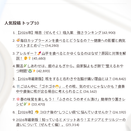
人気投稿 トップ10
【2026年】喘息（ぜんそく）吸入薬 強さランキング
(63,900)
毎日カップラーメンを食べるとどうなるの？〜健康への影響と病気
リストまとめ
〜
(54,280)
アレルギー？
山芋を食べるとかゆくなるのはなぜ？原因と対策を解
説！
(45,680)
腸活
しあわせは、庭のよもぎから。自家製よもぎ餅で“整えるおや
つ時間”
(42,893)
【2026年最新版】咳をすると右わきや左脇が痛い理由とは？
(38,842)
ごはん中に「ゴホゴホ
」…その咳、気のせいじゃないかも？食事
中や食後に咳が出る場合に考えられること
(36,162)
春の味覚を楽しもう！「ふきのとうのオイル漬け」簡単作り置きレ
シピ
(33,470)
【2026年】
コロナ後の"しつこい痰"に悩んでいませんか？
(26,192)
2026年最新版｜知っているとメリットあり！エナジアとテリルジーの
違いについて（ぜんそく編）。
(25,314)