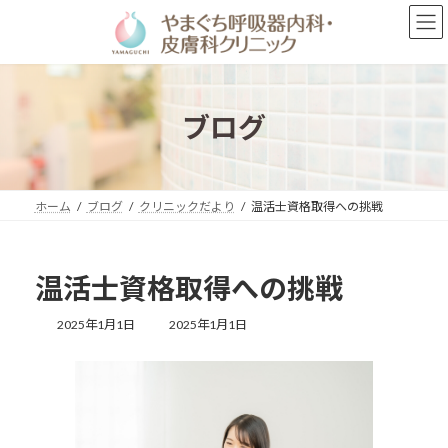
コ
ナ
ン
ビ
テ
ゲ
ン
ー
ツ
シ
へ
ョ
ブログ
ス
ン
キ
に
ッ
移
プ
動
ホーム
ブログ
クリニックだより
温活士資格取得への挑戦
温活士資格取得への挑戦
最
2025年1月1日
2025年1月1日
終
更
新
日
時
: