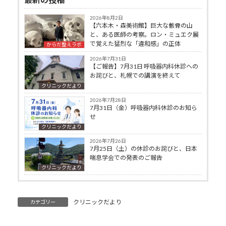
2026年8月2日
【六本木・森美術館】巨大な骸骨の山
と、ある医師の考察。ロン・ミュエク展
で覚えた猛烈な「違和感」の正体
からだ整えラボ
2026年7月31日
【ご報告】7月31日 呼吸器内科休診への
お詫びと、札幌での講演を終えて
クリニックだより
2026年7月28日
7月31日（金）呼吸器内科休診のお知ら
せ
クリニックだより
2026年7月26日
7月25日（土）の休診のお詫びと、日本
喘息学会での発表のご報告
クリニックだより
クリニックだより
カテゴリー