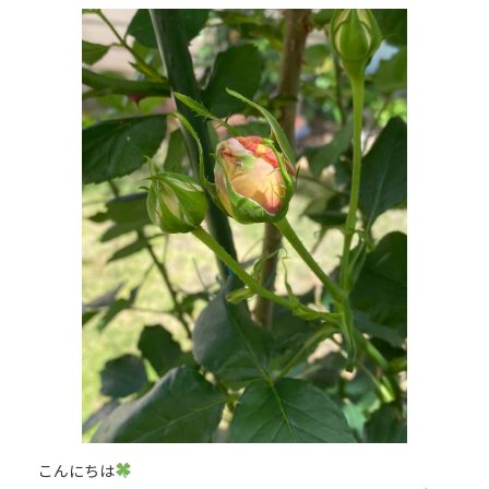
更
新
日
時
:
こんにちは