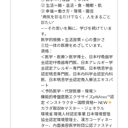
② 生活＝腸・温活・食・睡眠・肌
③ 幸福＝働き方・環境・園芸
“病気を診るだけでなく、人をまるごと
診たい”
——その思いを胸に、学びを続けていま
す。
医学的根拠 × 生活習慣 × 心の豊かさ
三位一体の医療をめざしています。
資格：
＜医学・医療＞医学博士、日本呼吸器学
会認定呼吸器専門医、日本アレルギー学
会認定アレルギー専門医、日本喘息学会
認定喘息専門医、日本内科学会認定内科
医、日本喘息学会認定吸入療法エキスパ
ート
＜予防医学・代替医療・環境＞
機能的骨盤底筋エクササイズpfilAtes™認
定 インストラクター国際資格← NEW
カラダ取説®マスター・ジェネラル
環境省 環境人材認定事業 日本環境管理
協会認定環境管理士、漢方コーディネー
ター、内面美容医学財団公認ファスティ