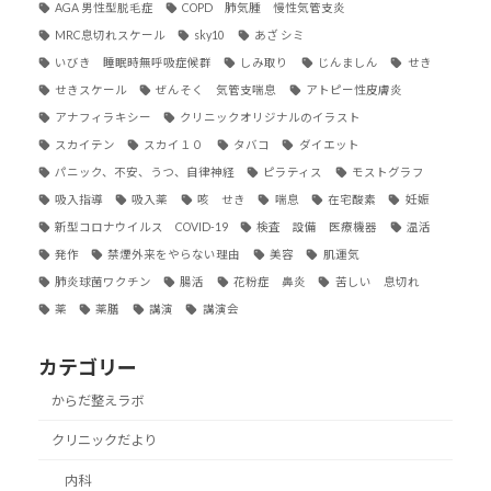
AGA 男性型脱毛症
COPD 肺気腫 慢性気管支炎
MRC息切れスケール
sky10
あざ シミ
いびき 睡眠時無呼吸症候群
しみ取り
じんましん
せき
せきスケール
ぜんそく 気管支喘息
アトピー性皮膚炎
アナフィラキシー
クリニックオリジナルのイラスト
スカイテン
スカイ１０
タバコ
ダイエット
パニック、不安、うつ、自律神経
ピラティス
モストグラフ
吸入指導
吸入薬
咳 せき
喘息
在宅酸素
妊娠
新型コロナウイルス COVID-19
検査 設備 医療機器
温活
発作
禁煙外来をやらない理由
美容
肌運気
肺炎球菌ワクチン
腸活
花粉症 鼻炎
苦しい 息切れ
薬
薬膳
講演
講演会
カテゴリー
からだ整えラボ
クリニックだより
内科