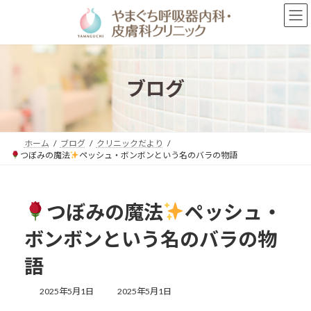
コ
ナ
ン
ビ
テ
ゲ
ン
ー
ツ
シ
へ
ョ
ブログ
ス
ン
キ
に
ッ
移
プ
動
ホーム
ブログ
クリニックだより
つぼみの魔法
ペッシュ・ボンボンという名のバラの物語
つぼみの魔法
ペッシュ・
ボンボンという名のバラの物
語
最
2025年5月1日
2025年5月1日
終