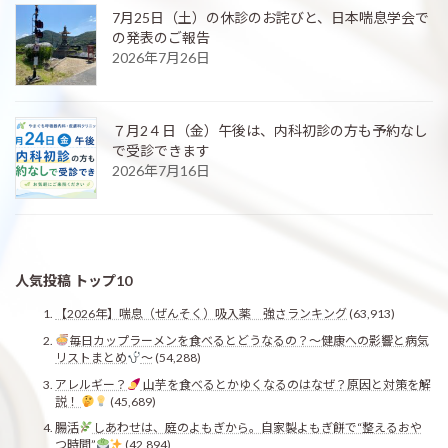
7月25日（土）の休診のお詫びと、日本喘息学会で
の発表のご報告
2026年7月26日
７月2４日（金）午後は、内科初診の方も予約なし
で受診できます
2026年7月16日
人気投稿 トップ10
【2026年】喘息（ぜんそく）吸入薬 強さランキング
(63,913)
毎日カップラーメンを食べるとどうなるの？〜健康への影響と病気
リストまとめ
〜
(54,288)
アレルギー？
山芋を食べるとかゆくなるのはなぜ？原因と対策を解
説！
(45,689)
腸活
しあわせは、庭のよもぎから。自家製よもぎ餅で“整えるおや
つ時間”
(42,894)