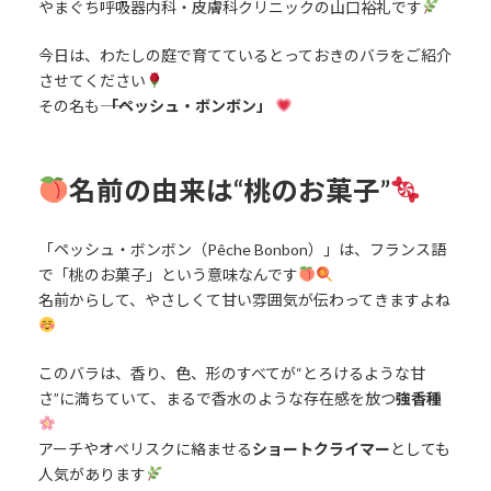
やまぐち呼吸器内科・皮膚科クリニックの山口裕礼です
今日は、わたしの庭で育てているとっておきのバラをご紹介
させてください
その名も――
「ペッシュ・ボンボン」
名前の由来は“桃のお菓子”
「ペッシュ・ボンボン（Pêche Bonbon）」は、フランス語
で「桃のお菓子」という意味なんです
名前からして、やさしくて甘い雰囲気が伝わってきますよね
このバラは、香り、色、形のすべてが“とろけるような甘
さ”に満ちていて、まるで香水のような存在感を放つ
強香種
アーチやオベリスクに絡ませる
ショートクライマー
としても
人気があります