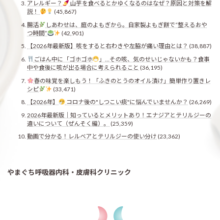
アレルギー？
山芋を食べるとかゆくなるのはなぜ？原因と対策を解
説！
(45,867)
腸活
しあわせは、庭のよもぎから。自家製よもぎ餅で“整えるおや
つ時間”
(42,901)
【2026年最新版】咳をすると右わきや左脇が痛い理由とは？
(38,887)
ごはん中に「ゴホゴホ
」…その咳、気のせいじゃないかも？食事
中や食後に咳が出る場合に考えられること
(36,195)
春の味覚を楽しもう！「ふきのとうのオイル漬け」簡単作り置きレ
シピ
(33,471)
【2026年】
コロナ後の"しつこい痰"に悩んでいませんか？
(26,269)
2026年最新版｜知っているとメリットあり！エナジアとテリルジーの
違いについて（ぜんそく編）。
(25,359)
動画で分かる！レルベアとテリルジーの使い分け
(23,362)
やまぐち呼吸器内科・皮膚科クリニック