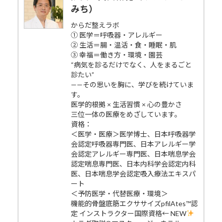
みち）
からだ整えラボ
① 医学＝呼吸器・アレルギー
② 生活＝腸・温活・食・睡眠・肌
③ 幸福＝働き方・環境・園芸
“病気を診るだけでなく、人をまるごと
診たい”
——その思いを胸に、学びを続けていま
す。
医学的根拠 × 生活習慣 × 心の豊かさ
三位一体の医療をめざしています。
資格：
＜医学・医療＞医学博士、日本呼吸器学
会認定呼吸器専門医、日本アレルギー学
会認定アレルギー専門医、日本喘息学会
認定喘息専門医、日本内科学会認定内科
医、日本喘息学会認定吸入療法エキスパ
ート
＜予防医学・代替医療・環境＞
機能的骨盤底筋エクササイズpfilAtes™認
定 インストラクター国際資格← NEW