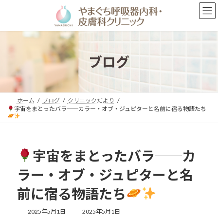
コ
ナ
ン
ビ
テ
ゲ
ン
ー
ツ
シ
へ
ョ
ブログ
ス
ン
キ
に
ッ
移
プ
動
ホーム
ブログ
クリニックだより
宇宙をまとったバラ──カラー・オブ・ジュピターと名前に宿る物語たち
宇宙をまとったバラ──カ
ラー・オブ・ジュピターと名
前に宿る物語たち
最
2025年5月1日
2025年5月1日