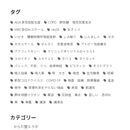
タグ
AGA 男性型脱毛症
COPD 肺気腫 慢性気管支炎
MRC息切れスケール
sky10
あざ シミ
いびき 睡眠時無呼吸症候群
しみ取り
じんましん
せき
せきスケール
ぜんそく 気管支喘息
アトピー性皮膚炎
アナフィラキシー
クリニックオリジナルのイラスト
スカイテン
スカイ１０
タバコ
ダイエット
パニック、不安、うつ、自律神経
ピラティス
モストグラフ
吸入指導
吸入薬
咳 せき
喘息
在宅酸素
妊娠
新型コロナウイルス COVID-19
検査 設備 医療機器
温活
発作
禁煙外来をやらない理由
美容
肌運気
肺炎球菌ワクチン
腸活
花粉症 鼻炎
苦しい 息切れ
薬
薬膳
講演
講演会
カテゴリー
からだ整えラボ