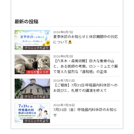
最新の投稿
2026年8月7日
夏季休診のお知らせと休診期間中の対応
について
クリニックだより
2026年8月2日
【六本木・森美術館】巨大な骸骨の山
と、ある医師の考察。ロン・ミュエク展
で覚えた猛烈な「違和感」の正体
からだ整えラボ
2026年7月31日
【ご報告】7月31日 呼吸器内科休診への
お詫びと、札幌での講演を終えて
クリニックだより
2026年7月28日
7月31日（金）呼吸器内科休診のお知ら
せ
クリニックだより