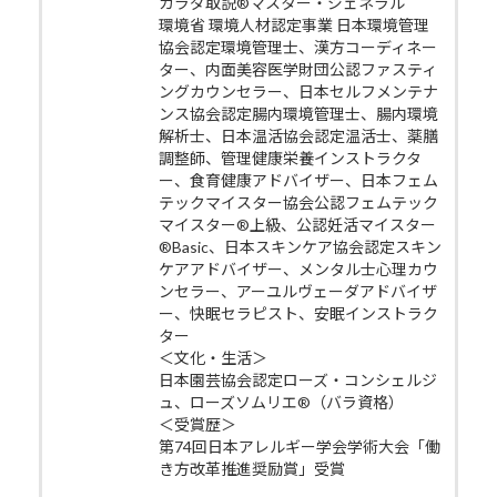
カラダ取説®マスター・ジェネラル
環境省 環境人材認定事業 日本環境管理
協会認定環境管理士、漢方コーディネー
ター、内面美容医学財団公認ファスティ
ングカウンセラー、日本セルフメンテナ
ンス協会認定腸内環境管理士、腸内環境
解析士、日本温活協会認定温活士、薬膳
調整師、管理健康栄養インストラクタ
ー、食育健康アドバイザー、日本フェム
テックマイスター協会公認フェムテック
マイスター®上級、公認妊活マイスター
®Basic、日本スキンケア協会認定スキン
ケアアドバイザー、メンタル士心理カウ
ンセラー、アーユルヴェーダアドバイザ
ー、快眠セラピスト、安眠インストラク
ター
＜文化・生活＞
日本園芸協会認定ローズ・コンシェルジ
ュ、ローズソムリエ®（バラ資格）
＜受賞歴＞
第74回日本アレルギー学会学術大会「働
き方改革推進奨励賞」受賞