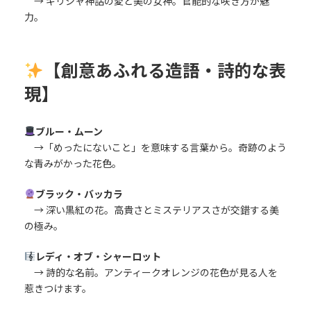
→ ギリシャ神話の愛と美の女神。官能的な咲き方が魅
力。
【創意あふれる造語・詩的な表
現】
ブルー・ムーン
→「めったにないこと」を意味する言葉から。奇跡のよう
な青みがかった花色。
ブラック・バッカラ
→ 深い黒紅の花。高貴さとミステリアスさが交錯する美
の極み。
レディ・オブ・シャーロット
→ 詩的な名前。アンティークオレンジの花色が見る人を
惹きつけます。