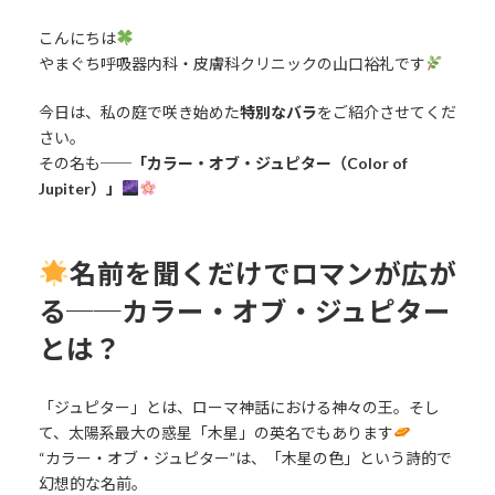
終
更
こんにちは
新
やまぐち呼吸器内科・皮膚科クリニックの山口裕礼です
日
時
:
今日は、私の庭で咲き始めた
特別なバラ
をご紹介させてくだ
さい。
その名も──
「カラー・オブ・ジュピター（Color of
Jupiter）」
名前を聞くだけでロマンが広が
る──
カラー・オブ・ジュピター
とは？
「ジュピター」とは、ローマ神話における神々の王。そし
て、太陽系最大の惑星「木星」の英名でもあります
“カラー・オブ・ジュピター”は、「木星の色」という詩的で
幻想的な名前。