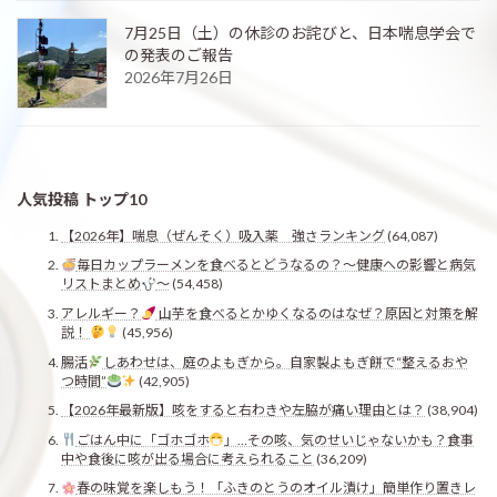
7月25日（土）の休診のお詫びと、日本喘息学会で
の発表のご報告
2026年7月26日
人気投稿 トップ10
【2026年】喘息（ぜんそく）吸入薬 強さランキング
(64,087)
毎日カップラーメンを食べるとどうなるの？〜健康への影響と病気
リストまとめ
〜
(54,458)
アレルギー？
山芋を食べるとかゆくなるのはなぜ？原因と対策を解
説！
(45,956)
腸活
しあわせは、庭のよもぎから。自家製よもぎ餅で“整えるおや
つ時間”
(42,905)
【2026年最新版】咳をすると右わきや左脇が痛い理由とは？
(38,904)
ごはん中に「ゴホゴホ
」…その咳、気のせいじゃないかも？食事
中や食後に咳が出る場合に考えられること
(36,209)
春の味覚を楽しもう！「ふきのとうのオイル漬け」簡単作り置きレ