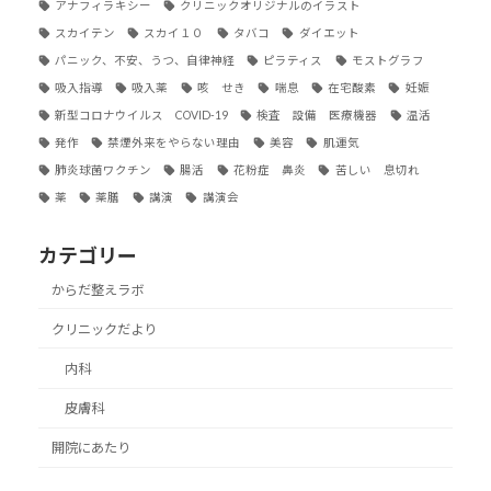
アナフィラキシー
クリニックオリジナルのイラスト
スカイテン
スカイ１０
タバコ
ダイエット
パニック、不安、うつ、自律神経
ピラティス
モストグラフ
吸入指導
吸入薬
咳 せき
喘息
在宅酸素
妊娠
新型コロナウイルス COVID-19
検査 設備 医療機器
温活
発作
禁煙外来をやらない理由
美容
肌運気
肺炎球菌ワクチン
腸活
花粉症 鼻炎
苦しい 息切れ
薬
薬膳
講演
講演会
カテゴリー
からだ整えラボ
クリニックだより
内科
皮膚科
開院にあたり