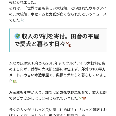
報じられました。
それは、「世界で最も貧しい大統領」と呼ばれたウルグアイ
の元大統領、
ホセ・ムヒカ氏
が亡くなられたというニュース
でした
収入の9割を寄付。田舎の平屋
で愛犬と暮らす日々
ムヒカ氏は2010年から2015年までウルグアイの大統領を務
めましたが、首都の大統領公邸には住まず、郊外の
100平方
メートルの古い木造平屋
で、奥様と犬たちと暮らしていまし
た
冷蔵庫も年季が入り、畑では
菊の花や野菜を育て
、愛犬と庭
で過ごす姿がしばしば報じられていました
多くの人々が「もっと良い家に住めば？」「もっと贅沢すれ
ば？」と問いましたが、彼の答えは明快でした。