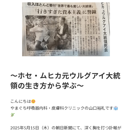
更
新
日
時
:
〜ホセ・ムヒカ元ウルグアイ大統
領の生き方から学ぶ〜
こんにちは
やまぐち呼吸器内科・皮膚科クリニックの山口裕礼です
2025年5月15日（木）の朝日新聞にて、深く胸を打つ訃報が