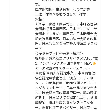
す。
医学的根拠 × 生活習慣 × 心の豊かさ
三位一体の医療をめざしています。
資格：
＜医学・医療＞医学博士、日本呼吸器学
会認定呼吸器専門医、日本アレルギー学
会認定アレルギー専門医、日本喘息学会
認定喘息専門医、日本内科学会認定内科
医、日本喘息学会認定吸入療法エキスパ
ート
＜予防医学・代替医療・環境＞
機能的骨盤底筋エクササイズpfilAtes™認
定 インストラクター国際資格← NEW
カラダ取説®マスター・ジェネラル
環境省 環境人材認定事業 日本環境管理
協会認定環境管理士、漢方コーディネー
ター、内面美容医学財団公認ファスティ
ングカウンセラー、日本セルフメンテナ
ンス協会認定腸内環境管理士、腸内環境
解析士、日本温活協会認定温活士、薬膳
調整師、管理健康栄養インストラクタ
ー、食育健康アドバイザー、日本フェム