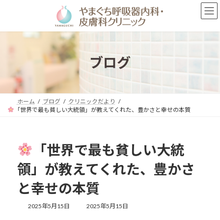
コ
ナ
ン
ビ
テ
ゲ
ン
ー
ツ
シ
へ
ョ
ブログ
ス
ン
キ
に
ッ
移
プ
動
ホーム
ブログ
クリニックだより
「世界で最も貧しい大統領」が教えてくれた、豊かさと幸せの本質
「世界で最も貧しい大統
領」が教えてくれた、豊かさ
と幸せの本質
最
2025年5月15日
2025年5月15日
終