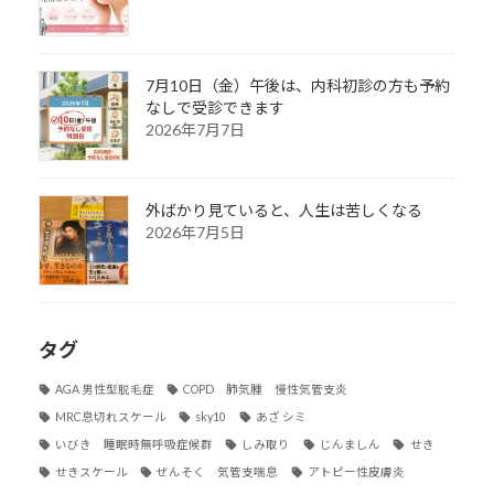
7月10日（金）午後は、内科初診の方も予約
なしで受診できます
2026年7月7日
外ばかり見ていると、人生は苦しくなる
2026年7月5日
タグ
AGA 男性型脱毛症
COPD 肺気腫 慢性気管支炎
MRC息切れスケール
sky10
あざ シミ
いびき 睡眠時無呼吸症候群
しみ取り
じんましん
せき
せきスケール
ぜんそく 気管支喘息
アトピー性皮膚炎