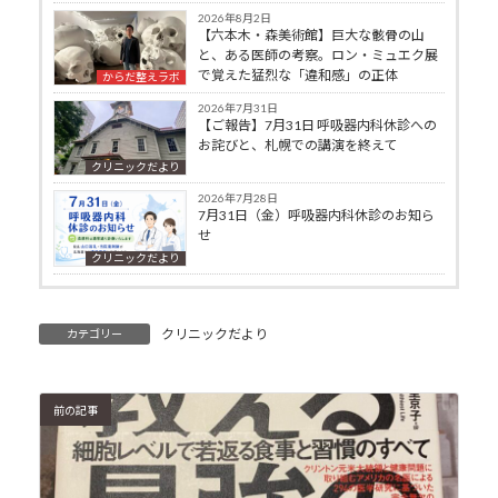
2026年8月2日
【六本木・森美術館】巨大な骸骨の山
と、ある医師の考察。ロン・ミュエク展
で覚えた猛烈な「違和感」の正体
からだ整えラボ
2026年7月31日
【ご報告】7月31日 呼吸器内科休診への
お詫びと、札幌での講演を終えて
クリニックだより
2026年7月28日
7月31日（金）呼吸器内科休診のお知ら
せ
クリニックだより
クリニックだより
カテゴリー
前の記事