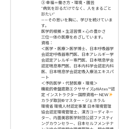
③ 幸福＝働き方・環境・園芸
“病気を診るだけでなく、人をまるごと
診たい”
——その思いを胸に、学びを続けていま
す。
医学的根拠 × 生活習慣 × 心の豊かさ
三位一体の医療をめざしています。
資格：
＜医学・医療＞医学博士、日本呼吸器学
会認定呼吸器専門医、日本アレルギー学
会認定アレルギー専門医、日本喘息学会
認定喘息専門医、日本内科学会認定内科
医、日本喘息学会認定吸入療法エキスパ
ート
＜予防医学・代替医療・環境＞
機能的骨盤底筋エクササイズpfilAtes™認
定 インストラクター国際資格← NEW
カラダ取説®マスター・ジェネラル
環境省 環境人材認定事業 日本環境管理
協会認定環境管理士、漢方コーディネー
ター、内面美容医学財団公認ファスティ
ングカウンセラー、日本セルフメンテナ