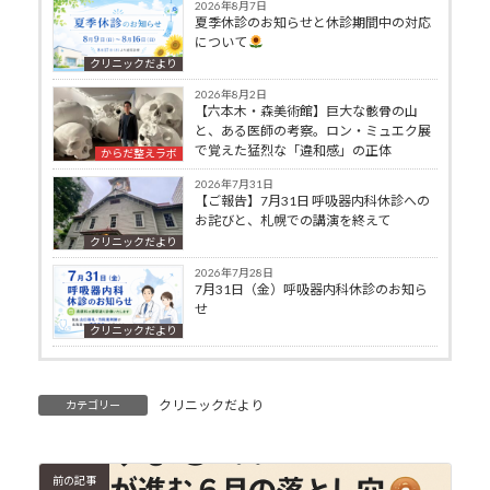
2026年8月7日
夏季休診のお知らせと休診期間中の対応
について
クリニックだより
2026年8月2日
【六本木・森美術館】巨大な骸骨の山
と、ある医師の考察。ロン・ミュエク展
で覚えた猛烈な「違和感」の正体
からだ整えラボ
2026年7月31日
【ご報告】7月31日 呼吸器内科休診への
お詫びと、札幌での講演を終えて
クリニックだより
2026年7月28日
7月31日（金）呼吸器内科休診のお知ら
せ
クリニックだより
クリニックだより
カテゴリー
前の記事