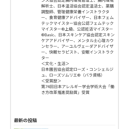
ンス協会認定腸内環境管理士、腸内環境
解析士、日本温活協会認定温活士、薬膳
調整師、管理健康栄養インストラクタ
ー、食育健康アドバイザー、日本フェム
テックマイスター協会公認フェムテック
マイスター®上級、公認妊活マイスター
®Basic、日本スキンケア協会認定スキン
ケアアドバイザー、メンタル士心理カウ
ンセラー、アーユルヴェーダアドバイザ
ー、快眠セラピスト、安眠インストラク
ター
＜文化・生活＞
日本園芸協会認定ローズ・コンシェルジ
ュ、ローズソムリエ®（バラ資格）
＜受賞歴＞
第74回日本アレルギー学会学術大会「働
き方改革推進奨励賞」受賞
最新の投稿