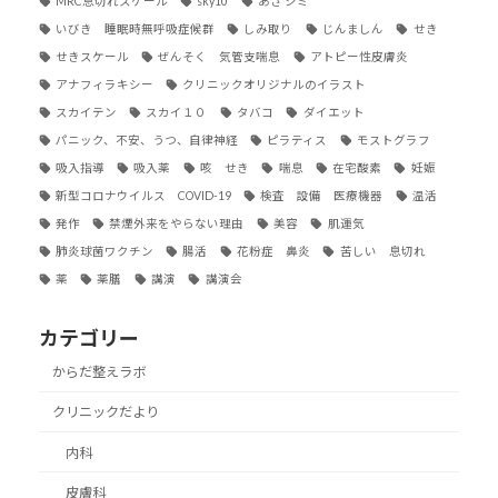
MRC息切れスケール
sky10
あざ シミ
いびき 睡眠時無呼吸症候群
しみ取り
じんましん
せき
せきスケール
ぜんそく 気管支喘息
アトピー性皮膚炎
アナフィラキシー
クリニックオリジナルのイラスト
スカイテン
スカイ１０
タバコ
ダイエット
パニック、不安、うつ、自律神経
ピラティス
モストグラフ
吸入指導
吸入薬
咳 せき
喘息
在宅酸素
妊娠
新型コロナウイルス COVID-19
検査 設備 医療機器
温活
発作
禁煙外来をやらない理由
美容
肌運気
肺炎球菌ワクチン
腸活
花粉症 鼻炎
苦しい 息切れ
薬
薬膳
講演
講演会
カテゴリー
からだ整えラボ
クリニックだより
内科
皮膚科