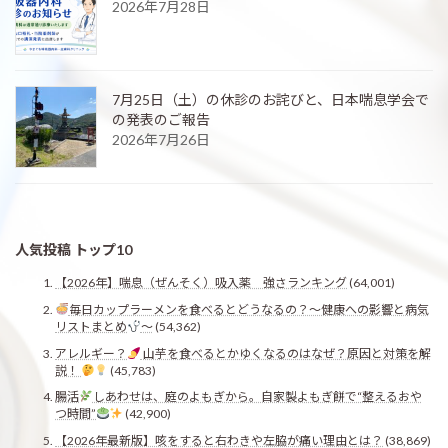
2026年7月28日
7月25日（土）の休診のお詫びと、日本喘息学会で
の発表のご報告
2026年7月26日
人気投稿 トップ10
【2026年】喘息（ぜんそく）吸入薬 強さランキング
(64,001)
毎日カップラーメンを食べるとどうなるの？〜健康への影響と病気
リストまとめ
〜
(54,362)
アレルギー？
山芋を食べるとかゆくなるのはなぜ？原因と対策を解
説！
(45,783)
腸活
しあわせは、庭のよもぎから。自家製よもぎ餅で“整えるおや
つ時間”
(42,900)
【2026年最新版】咳をすると右わきや左脇が痛い理由とは？
(38,869)