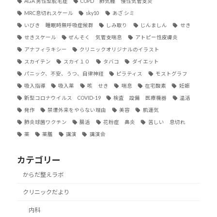
AGA 男性型脱毛症
COPD 肺気腫 慢性気管支炎
MRC息切れスケール
sky10
あざ シミ
いびき 睡眠時無呼吸症候群
しみ取り
じんましん
せき
せきスケール
ぜんそく 気管支喘息
アトピー性皮膚炎
アナフィラキシー
クリニックオリジナルのイラスト
スカイテン
スカイ１０
タバコ
ダイエット
パニック、不安、うつ、自律神経
ピラティス
モストグラフ
吸入指導
吸入薬
咳 せき
喘息
在宅酸素
妊娠
新型コロナウイルス COVID-19
検査 設備 医療機器
温活
発作
禁煙外来をやらない理由
美容
肌運気
肺炎球菌ワクチン
腸活
花粉症 鼻炎
苦しい 息切れ
薬
薬膳
講演
講演会
カテゴリー
からだ整えラボ
クリニックだより
内科