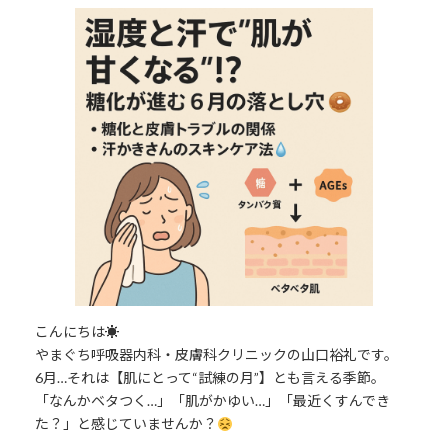
更
新
日
時
:
こんにちは☀
やまぐち呼吸器内科・皮膚科クリニックの山口裕礼です。
6月…それは【肌にとって“試練の月”】とも言える季節。
「なんかベタつく…」「肌がかゆい…」「最近くすんでき
た？」と感じていませんか？