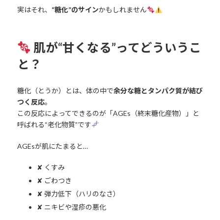
実はそれ、
“糖化”のサイン
かもしれません
肌が“甘くなる”ってどういうこ
と？
糖化（とうか）とは、体の中で
余分な糖とタンパク質が結び
つく反応
。
この反応によってできるのが「AGEs（終末糖化産物）」と
呼ばれる“老化物質”です
AGEsが肌にたまると…
✘ くすみ
✘ ごわつき
✘ 弾力低下（ハリのなさ）
✘ ニキビや湿疹の悪化