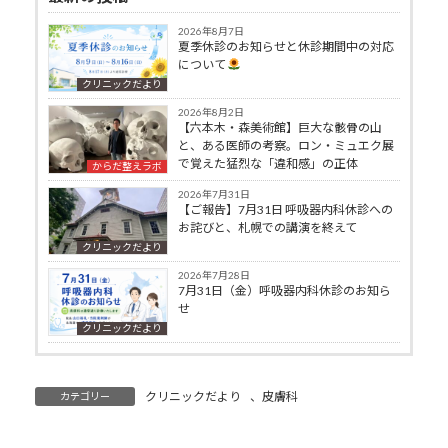
2026年8月7日
夏季休診のお知らせと休診期間中の対応
について
クリニックだより
2026年8月2日
【六本木・森美術館】巨大な骸骨の山
と、ある医師の考察。ロン・ミュエク展
で覚えた猛烈な「違和感」の正体
からだ整えラボ
2026年7月31日
【ご報告】7月31日 呼吸器内科休診への
お詫びと、札幌での講演を終えて
クリニックだより
2026年7月28日
7月31日（金）呼吸器内科休診のお知ら
せ
クリニックだより
クリニックだより
、
皮膚科
カテゴリー