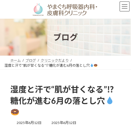
コ
ナ
ン
ビ
テ
ゲ
ン
ー
ツ
シ
へ
ョ
ブログ
ス
ン
キ
に
ッ
移
プ
動
ホーム
ブログ
クリニックだより
湿度と汗で“肌が甘くなる”⁉ 糖化が進む6月の落とし穴
湿度と汗で“肌が甘くなる”⁉
糖化が進む6月の落とし穴
最
2025年6月12日
2025年6月12日
終