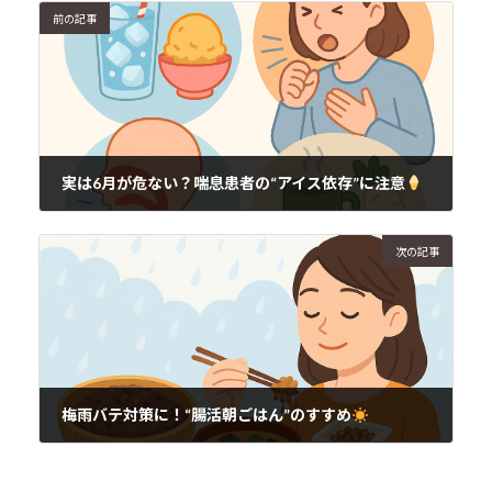
前の記事
実は6月が危ない？喘息患者の“アイス依存”に注意
2025年6月12日
次の記事
梅雨バテ対策に！“腸活朝ごはん”のすすめ
2025年6月12日