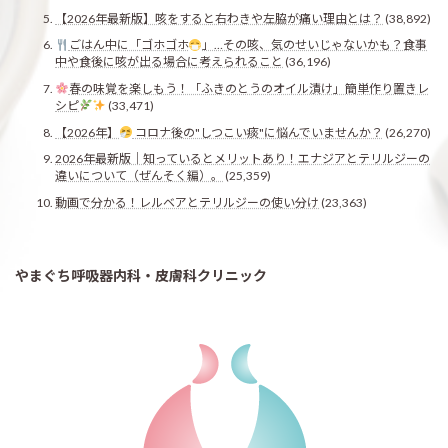
【2026年最新版】咳をすると右わきや左脇が痛い理由とは？
(38,892)
ごはん中に「ゴホゴホ
」…その咳、気のせいじゃないかも？食事
中や食後に咳が出る場合に考えられること
(36,196)
春の味覚を楽しもう！「ふきのとうのオイル漬け」簡単作り置きレ
シピ
(33,471)
【2026年】
コロナ後の"しつこい痰"に悩んでいませんか？
(26,270)
2026年最新版｜知っているとメリットあり！エナジアとテリルジーの
違いについて（ぜんそく編）。
(25,359)
動画で分かる！レルベアとテリルジーの使い分け
(23,363)
やまぐち呼吸器内科・皮膚科クリニック