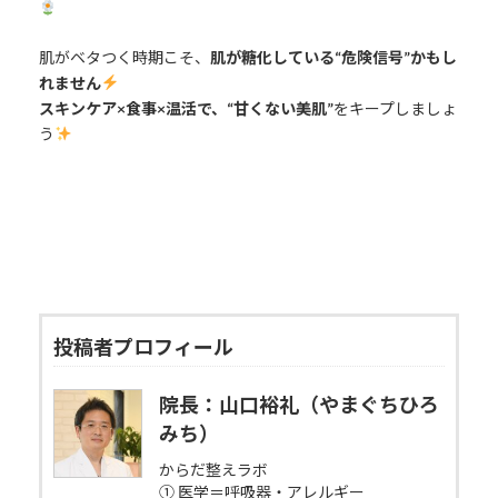
肌がベタつく時期こそ、
肌が糖化している“危険信号”
かもし
れません
スキンケア×食事×温活で、
“甘くない美肌”
をキープしましょ
う
投稿者プロフィール
院長：山口裕礼（やまぐちひろ
みち）
からだ整えラボ
① 医学＝呼吸器・アレルギー