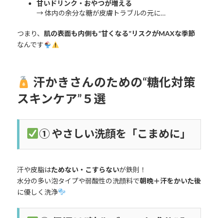
甘いドリンク・おやつが増える
→ 体内の余分な糖が皮膚トラブルの元に…
つまり、
肌の表面も内側も“甘くなる”リスクがMAXな季節
なんです
汗かきさんのための“糖化対策
スキンケア”５選
① やさしい洗顔を「こまめに」
汗や皮脂は
ためない・こすらない
が鉄則！
水分の多い泡タイプや弱酸性の洗顔料で
朝晩＋汗をかいた後
に優しく洗浄