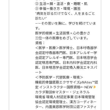
② 生活＝腸・温活・食・睡眠・肌
③ 幸福＝働き方・環境・園芸
“病気を診るだけでなく、人をまるごと
診たい”
——その思いを胸に、学びを続けていま
す。
医学的根拠 × 生活習慣 × 心の豊かさ
三位一体の医療をめざしています。
資格：
＜医学・医療＞医学博士、日本呼吸器学
会認定呼吸器専門医、日本アレルギー学
会認定アレルギー専門医、日本喘息学会
認定喘息専門医、日本内科学会認定内科
医、日本喘息学会認定吸入療法エキスパ
ート
＜予防医学・代替医療・環境＞
機能的骨盤底筋エクササイズpfilAtes™認
定 インストラクター国際資格← NEW
カラダ取説®マスター・ジェネラル
環境省 環境人材認定事業 日本環境管理
協会認定環境管理士、漢方コーディネー
ター、内面美容医学財団公認ファスティ