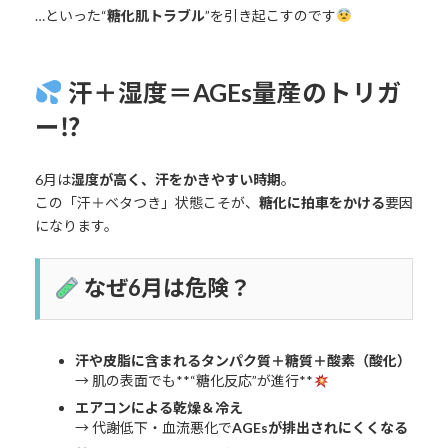
…といった“
糖化肌トラブル
”を引き起こすのです
汗＋湿度＝AGEs量産のトリガ
ー⁉
6月は
湿度が高く、汗をかきやすい時期
。
この「汗＋ベタつき」状態こそが、
糖化に拍車をかける
要因
になります。
なぜ6月は危険？
汗や皮脂に含まれるタンパク質＋糖質＋酸素（酸化）
→ 肌の表面でも**“糖化反応”が進行**
エアコンによる乾燥＆冷え
→ 代謝低下・血流悪化で
AGEsが排出されにくくなる