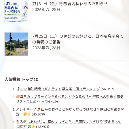
7月31日（金）呼吸器内科休診のお知らせ
2026年7月28日
7月25日（土）の休診のお詫びと、日本喘息学会で
の発表のご報告
2026年7月26日
人気投稿 トップ10
【2026年】喘息（ぜんそく）吸入薬 強さランキング
(64,059)
毎日カップラーメンを食べるとどうなるの？〜健康への影響と病気
リストまとめ
〜
(54,419)
アレルギー？
山芋を食べるとかゆくなるのはなぜ？原因と対策を解
説！
(45,879)
腸活
しあわせは、庭のよもぎから。自家製よもぎ餅で“整えるおや
つ時間”
(42,901)