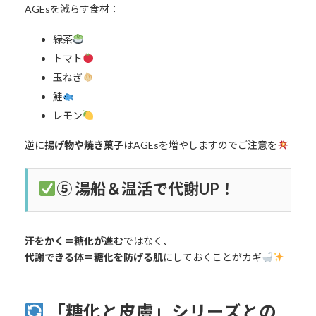
AGEsを減らす食材：
緑茶
トマト
玉ねぎ
鮭
レモン
逆に
揚げ物や焼き菓子
はAGEsを増やしますのでご注意を
⑤ 湯船＆温活で代謝UP！
汗をかく＝糖化が進む
ではなく、
代謝できる体＝糖化を防げる肌
にしておくことがカギ
「糖化と皮膚」シリーズとの