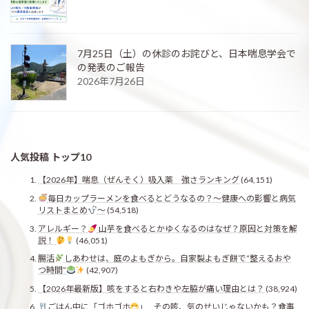
7月25日（土）の休診のお詫びと、日本喘息学会で
の発表のご報告
2026年7月26日
人気投稿 トップ10
【2026年】喘息（ぜんそく）吸入薬 強さランキング
(64,151)
毎日カップラーメンを食べるとどうなるの？〜健康への影響と病気
リストまとめ
〜
(54,518)
アレルギー？
山芋を食べるとかゆくなるのはなぜ？原因と対策を解
説！
(46,051)
腸活
しあわせは、庭のよもぎから。自家製よもぎ餅で“整えるおや
つ時間”
(42,907)
【2026年最新版】咳をすると右わきや左脇が痛い理由とは？
(38,924)
ごはん中に「ゴホゴホ
」…その咳、気のせいじゃないかも？食事