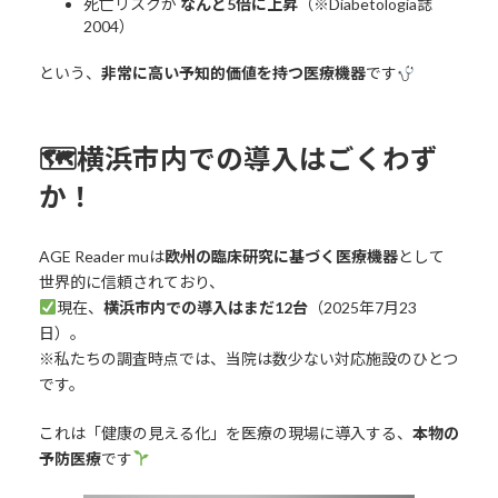
死亡リスクが
なんと5倍に上昇
（※Diabetologia誌
2004）
という、
非常に高い予知的価値を持つ医療機器
です
🗺横浜市内での導入はごくわず
か！
AGE Reader muは
欧州の臨床研究に基づく医療機器
として
世界的に信頼されており、
現在、
横浜市内での導入はまだ12台
（2025年7月23
日）。
※私たちの調査時点では、当院は数少ない対応施設のひとつ
です。
これは「健康の見える化」を医療の現場に導入する、
本物の
予防医療
です