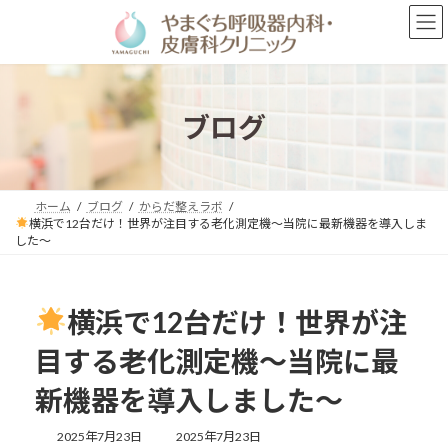
コ
ナ
ン
ビ
テ
ゲ
ン
ー
ツ
シ
へ
ョ
ブログ
ス
ン
キ
に
ッ
移
プ
動
ホーム
ブログ
からだ整えラボ
横浜で12台だけ！世界が注目する老化測定機〜当院に最新機器を導入しま
した〜
横浜で12台だけ！世界が注
目する老化測定機〜当院に最
新機器を導入しました〜
最
2025年7月23日
2025年7月23日