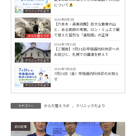
について
クリニックだより
2026年8月2日
【六本木・森美術館】巨大な骸骨の山
と、ある医師の考察。ロン・ミュエク展
で覚えた猛烈な「違和感」の正体
からだ整えラボ
2026年7月31日
【ご報告】7月31日 呼吸器内科休診への
お詫びと、札幌での講演を終えて
クリニックだより
2026年7月28日
7月31日（金）呼吸器内科休診のお知ら
せ
クリニックだより
からだ整えラボ
、
クリニックだより
カテゴリー
前の記事