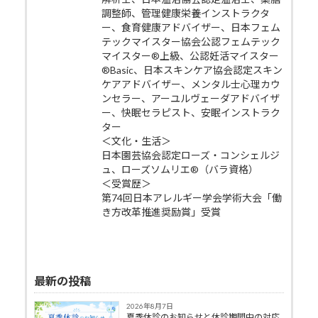
調整師、管理健康栄養インストラクタ
ー、食育健康アドバイザー、日本フェム
テックマイスター協会公認フェムテック
マイスター®上級、公認妊活マイスター
®Basic、日本スキンケア協会認定スキン
ケアアドバイザー、メンタル士心理カウ
ンセラー、アーユルヴェーダアドバイザ
ー、快眠セラピスト、安眠インストラク
ター
＜文化・生活＞
日本園芸協会認定ローズ・コンシェルジ
ュ、ローズソムリエ®（バラ資格）
＜受賞歴＞
第74回日本アレルギー学会学術大会「働
き方改革推進奨励賞」受賞
最新の投稿
2026年8月7日
夏季休診のお知らせと休診期間中の対応