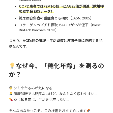
COPD患者ではFEV1の低下
とAGEs値が関連（欧州呼
吸器学会 ERSデータ）
糖尿病合併症の重症度とも相関（JASN, 2005）
コラーゲンペプチド摂取でAGEsが15％低下（Biosci
Biotech Biochem, 2023）
つまり、
AGEs値の管理＝生活習慣と疾患予防に直結
する指
標なんです。
なぜ今、「糖化年齢」を測るの
か？
シミやたるみが気になる…
健康診断では問題ないけど、なんとなく疲れやすい…
薬に頼る前に、生活を見直したい…
そんなあなたへこそ、この検査をおすすめします