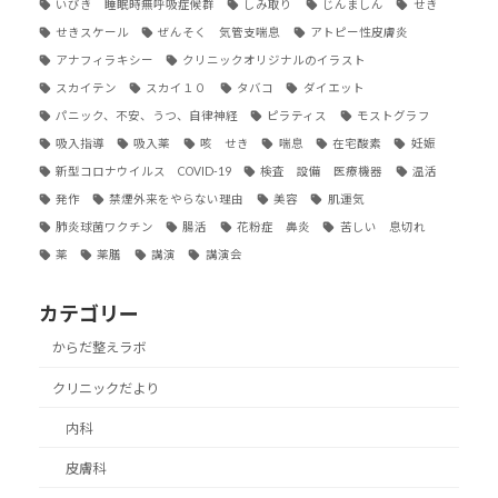
いびき 睡眠時無呼吸症候群
しみ取り
じんましん
せき
せきスケール
ぜんそく 気管支喘息
アトピー性皮膚炎
アナフィラキシー
クリニックオリジナルのイラスト
スカイテン
スカイ１０
タバコ
ダイエット
パニック、不安、うつ、自律神経
ピラティス
モストグラフ
吸入指導
吸入薬
咳 せき
喘息
在宅酸素
妊娠
新型コロナウイルス COVID-19
検査 設備 医療機器
温活
発作
禁煙外来をやらない理由
美容
肌運気
肺炎球菌ワクチン
腸活
花粉症 鼻炎
苦しい 息切れ
薬
薬膳
講演
講演会
カテゴリー
からだ整えラボ
クリニックだより
内科
皮膚科