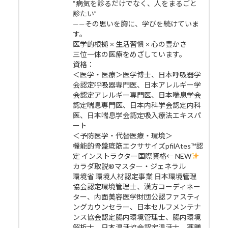
“病気を診るだけでなく、人をまるごと
診たい”
——その思いを胸に、学びを続けていま
す。
医学的根拠 × 生活習慣 × 心の豊かさ
三位一体の医療をめざしています。
資格：
＜医学・医療＞医学博士、日本呼吸器学
会認定呼吸器専門医、日本アレルギー学
会認定アレルギー専門医、日本喘息学会
認定喘息専門医、日本内科学会認定内科
医、日本喘息学会認定吸入療法エキスパ
ート
＜予防医学・代替医療・環境＞
機能的骨盤底筋エクササイズpfilAtes™認
定 インストラクター国際資格← NEW
カラダ取説®マスター・ジェネラル
環境省 環境人材認定事業 日本環境管理
協会認定環境管理士、漢方コーディネー
ター、内面美容医学財団公認ファスティ
ングカウンセラー、日本セルフメンテナ
ンス協会認定腸内環境管理士、腸内環境
解析士、日本温活協会認定温活士、薬膳