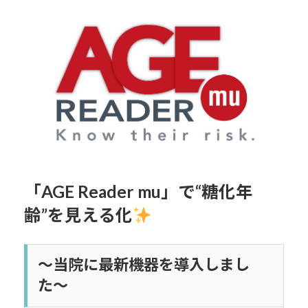
終
更
新
日
時
:
「AGE Reader mu」で“糖化年
齢”を見える化
〜当院に最新機器を導入しまし
た〜