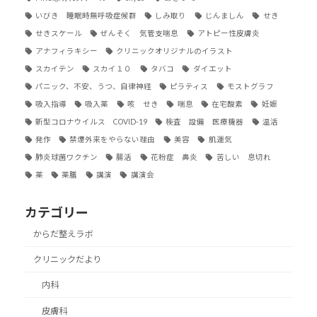
いびき 睡眠時無呼吸症候群
しみ取り
じんましん
せき
せきスケール
ぜんそく 気管支喘息
アトピー性皮膚炎
アナフィラキシー
クリニックオリジナルのイラスト
スカイテン
スカイ１０
タバコ
ダイエット
パニック、不安、うつ、自律神経
ピラティス
モストグラフ
吸入指導
吸入薬
咳 せき
喘息
在宅酸素
妊娠
新型コロナウイルス COVID-19
検査 設備 医療機器
温活
発作
禁煙外来をやらない理由
美容
肌運気
肺炎球菌ワクチン
腸活
花粉症 鼻炎
苦しい 息切れ
薬
薬膳
講演
講演会
カテゴリー
からだ整えラボ
クリニックだより
内科
皮膚科