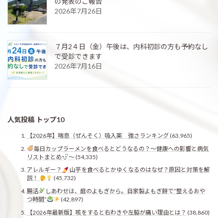
の発表のご報告
2026年7月26日
７月2４日（金）午後は、内科初診の方も予約なし
で受診できます
2026年7月16日
人気投稿 トップ10
【2026年】喘息（ぜんそく）吸入薬 強さランキング
(63,965)
毎日カップラーメンを食べるとどうなるの？〜健康への影響と病気
リストまとめ
〜
(54,335)
アレルギー？
山芋を食べるとかゆくなるのはなぜ？原因と対策を解
説！
(45,732)
腸活
しあわせは、庭のよもぎから。自家製よもぎ餅で“整えるおや
つ時間”
(42,897)
【2026年最新版】咳をすると右わきや左脇が痛い理由とは？
(38,860)