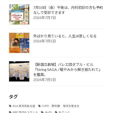
7月10日（金）午後は、内科初診の方も予約
なしで受診できます
2026年7月7日
外ばかり見ていると、人生は苦しくなる
2026年7月5日
【新国立劇場】バレエ団ダブル・ビル
『String SAGA / 暗やみから解き放たれて』
を鑑賞。
2026年7月5日
タグ
AGA 男性型脱毛症
COPD 肺気腫 慢性気管支炎
MRC息切れスケール
sky10
あざ シミ