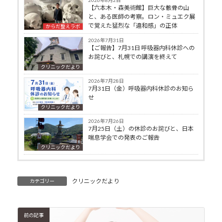
【六本木・森美術館】巨大な骸骨の山
と、ある医師の考察。ロン・ミュエク展
で覚えた猛烈な「違和感」の正体
からだ整えラボ
2026年7月31日
【ご報告】7月31日 呼吸器内科休診への
お詫びと、札幌での講演を終えて
クリニックだより
2026年7月28日
7月31日（金）呼吸器内科休診のお知ら
せ
クリニックだより
2026年7月26日
7月25日（土）の休診のお詫びと、日本
喘息学会での発表のご報告
クリニックだより
クリニックだより
カテゴリー
前の記事