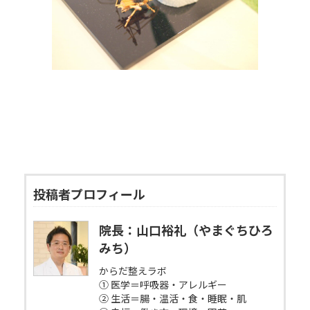
投稿者プロフィール
院長：山口裕礼（やまぐちひろ
みち）
からだ整えラボ
① 医学＝呼吸器・アレルギー
② 生活＝腸・温活・食・睡眠・肌