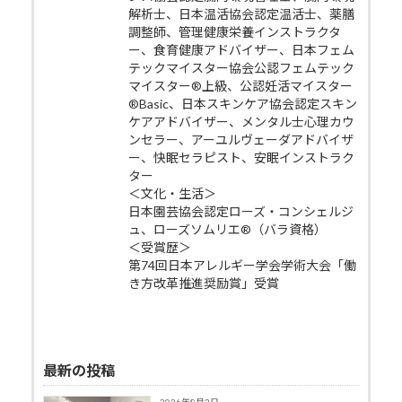
解析士、日本温活協会認定温活士、薬膳
調整師、管理健康栄養インストラクタ
ー、食育健康アドバイザー、日本フェム
テックマイスター協会公認フェムテック
マイスター®上級、公認妊活マイスター
®Basic、日本スキンケア協会認定スキン
ケアアドバイザー、メンタル士心理カウ
ンセラー、アーユルヴェーダアドバイザ
ー、快眠セラピスト、安眠インストラク
ター
＜文化・生活＞
日本園芸協会認定ローズ・コンシェルジ
ュ、ローズソムリエ®（バラ資格）
＜受賞歴＞
第74回日本アレルギー学会学術大会「働
き方改革推進奨励賞」受賞
最新の投稿
2026年8月2日