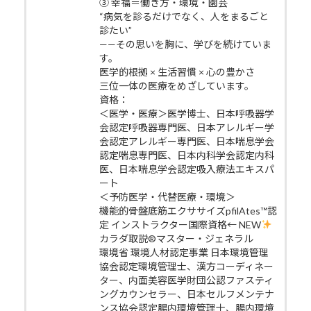
③ 幸福＝働き方・環境・園芸
“病気を診るだけでなく、人をまるごと
診たい”
——その思いを胸に、学びを続けていま
す。
医学的根拠 × 生活習慣 × 心の豊かさ
三位一体の医療をめざしています。
資格：
＜医学・医療＞医学博士、日本呼吸器学
会認定呼吸器専門医、日本アレルギー学
会認定アレルギー専門医、日本喘息学会
認定喘息専門医、日本内科学会認定内科
医、日本喘息学会認定吸入療法エキスパ
ート
＜予防医学・代替医療・環境＞
機能的骨盤底筋エクササイズpfilAtes™認
定 インストラクター国際資格← NEW
カラダ取説®マスター・ジェネラル
環境省 環境人材認定事業 日本環境管理
協会認定環境管理士、漢方コーディネー
ター、内面美容医学財団公認ファスティ
ングカウンセラー、日本セルフメンテナ
ンス協会認定腸内環境管理士、腸内環境