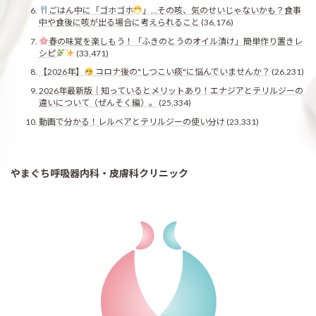
ごはん中に「ゴホゴホ
」…その咳、気のせいじゃないかも？食事
中や食後に咳が出る場合に考えられること
(36,176)
春の味覚を楽しもう！「ふきのとうのオイル漬け」簡単作り置きレ
シピ
(33,471)
【2026年】
コロナ後の"しつこい痰"に悩んでいませんか？
(26,231)
2026年最新版｜知っているとメリットあり！エナジアとテリルジーの
違いについて（ぜんそく編）。
(25,334)
動画で分かる！レルベアとテリルジーの使い分け
(23,331)
やまぐち呼吸器内科・皮膚科クリニック