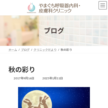
コ
ナ
ン
ビ
テ
ゲ
ン
ー
ツ
シ
へ
ョ
ブログ
ス
ン
キ
に
ッ
移
プ
動
ホーム
ブログ
クリニックだより
秋の彩り
秋の彩り
最
2017年9月16日
2025年1月11日
終
更
新
日
時
: