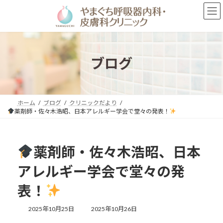
コ
ナ
ン
ビ
テ
ゲ
ン
ー
ツ
シ
へ
ョ
ブログ
ス
ン
キ
に
ッ
移
プ
動
ホーム
ブログ
クリニックだより
薬剤師・佐々木浩昭、日本アレルギー学会で堂々の発表！
薬剤師・佐々木浩昭、日本
アレルギー学会で堂々の発
表！
最
2025年10月25日
2025年10月26日
終