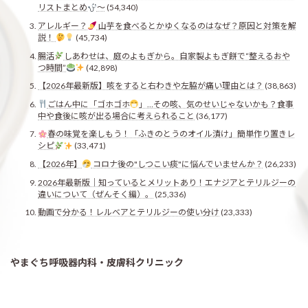
リストまとめ
〜
(54,340)
アレルギー？
山芋を食べるとかゆくなるのはなぜ？原因と対策を解
説！
(45,734)
腸活
しあわせは、庭のよもぎから。自家製よもぎ餅で“整えるおや
つ時間”
(42,898)
【2026年最新版】咳をすると右わきや左脇が痛い理由とは？
(38,863)
ごはん中に「ゴホゴホ
」…その咳、気のせいじゃないかも？食事
中や食後に咳が出る場合に考えられること
(36,177)
春の味覚を楽しもう！「ふきのとうのオイル漬け」簡単作り置きレ
シピ
(33,471)
【2026年】
コロナ後の"しつこい痰"に悩んでいませんか？
(26,233)
2026年最新版｜知っているとメリットあり！エナジアとテリルジーの
違いについて（ぜんそく編）。
(25,336)
動画で分かる！レルベアとテリルジーの使い分け
(23,333)
やまぐち呼吸器内科・皮膚科クリニック