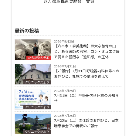
き方改革推進奨励賞」受賞
最新の投稿
2026年8月2日
【六本木・森美術館】巨大な骸骨の山
と、ある医師の考察。ロン・ミュエク展
で覚えた猛烈な「違和感」の正体
からだ整えラボ
2026年7月31日
【ご報告】7月31日 呼吸器内科休診への
お詫びと、札幌での講演を終えて
クリニックだより
2026年7月28日
7月31日（金）呼吸器内科休診のお知ら
せ
クリニックだより
2026年7月26日
7月25日（土）の休診のお詫びと、日本
喘息学会での発表のご報告
クリニックだより