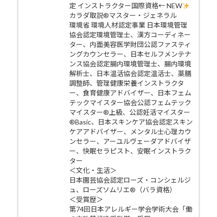
定 インストラクター国際資格← NEW
カラダ取説®マスター・ジェネラル
環境省 環境人材認定事業 日本環境管理
協会認定環境管理士、漢方コーディネー
ター、内面美容医学財団公認ファスティ
ングカウンセラー、日本セルフメンテナ
ンス協会認定腸内環境管理士、腸内環境
解析士、日本温活協会認定温活士、薬膳
調整師、管理健康栄養インストラクタ
ー、食育健康アドバイザー、日本フェム
テックマイスター協会公認フェムテック
マイスター®上級、公認妊活マイスター
®Basic、日本スキンケア協会認定スキン
ケアアドバイザー、メンタル士心理カウ
ンセラー、アーユルヴェーダアドバイザ
ー、快眠セラピスト、安眠インストラク
ター
＜文化・生活＞
日本園芸協会認定ローズ・コンシェルジ
ュ、ローズソムリエ®（バラ資格）
＜受賞歴＞
第74回日本アレルギー学会学術大会「働