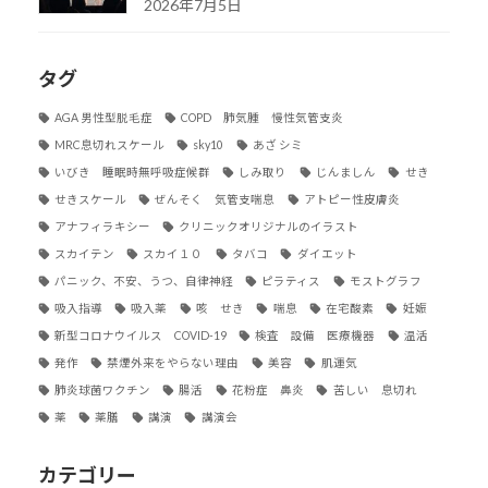
2026年7月5日
タグ
AGA 男性型脱毛症
COPD 肺気腫 慢性気管支炎
MRC息切れスケール
sky10
あざ シミ
いびき 睡眠時無呼吸症候群
しみ取り
じんましん
せき
せきスケール
ぜんそく 気管支喘息
アトピー性皮膚炎
アナフィラキシー
クリニックオリジナルのイラスト
スカイテン
スカイ１０
タバコ
ダイエット
パニック、不安、うつ、自律神経
ピラティス
モストグラフ
吸入指導
吸入薬
咳 せき
喘息
在宅酸素
妊娠
新型コロナウイルス COVID-19
検査 設備 医療機器
温活
発作
禁煙外来をやらない理由
美容
肌運気
肺炎球菌ワクチン
腸活
花粉症 鼻炎
苦しい 息切れ
薬
薬膳
講演
講演会
カテゴリー