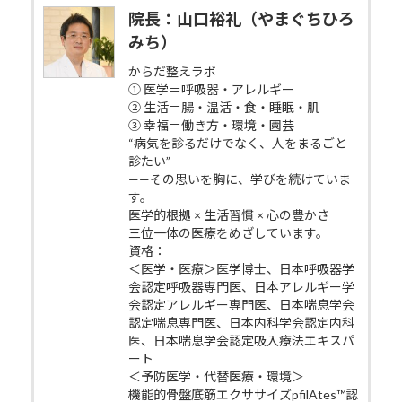
院長：山口裕礼（やまぐちひろ
みち）
からだ整えラボ
① 医学＝呼吸器・アレルギー
② 生活＝腸・温活・食・睡眠・肌
③ 幸福＝働き方・環境・園芸
“病気を診るだけでなく、人をまるごと
診たい”
——その思いを胸に、学びを続けていま
す。
医学的根拠 × 生活習慣 × 心の豊かさ
三位一体の医療をめざしています。
資格：
＜医学・医療＞医学博士、日本呼吸器学
会認定呼吸器専門医、日本アレルギー学
会認定アレルギー専門医、日本喘息学会
認定喘息専門医、日本内科学会認定内科
医、日本喘息学会認定吸入療法エキスパ
ート
＜予防医学・代替医療・環境＞
機能的骨盤底筋エクササイズpfilAtes™認