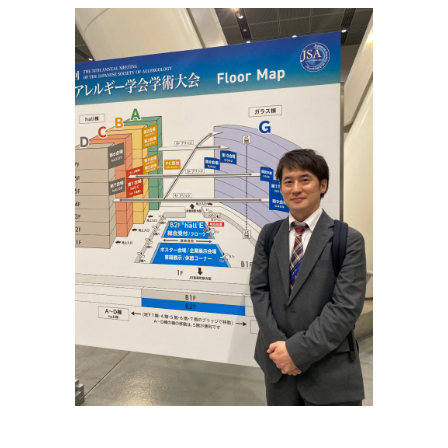
更
新
日
時
: