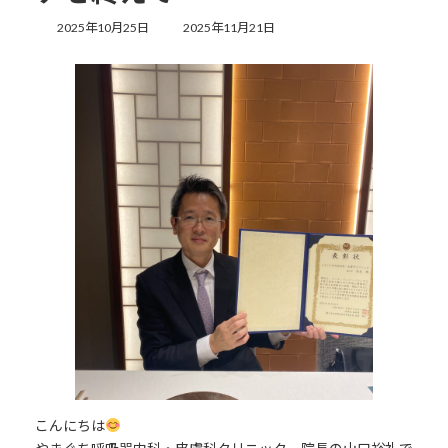
最
2025年10月25日
2025年11月21日
終
更
新
日
時
:
こんにちは