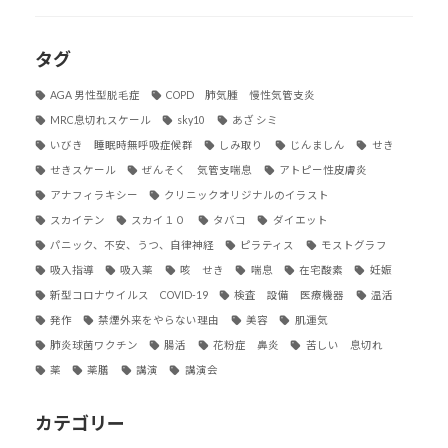
タグ
AGA 男性型脱毛症
COPD 肺気腫 慢性気管支炎
MRC息切れスケール
sky10
あざ シミ
いびき 睡眠時無呼吸症候群
しみ取り
じんましん
せき
せきスケール
ぜんそく 気管支喘息
アトピー性皮膚炎
アナフィラキシー
クリニックオリジナルのイラスト
スカイテン
スカイ１０
タバコ
ダイエット
パニック、不安、うつ、自律神経
ピラティス
モストグラフ
吸入指導
吸入薬
咳 せき
喘息
在宅酸素
妊娠
新型コロナウイルス COVID-19
検査 設備 医療機器
温活
発作
禁煙外来をやらない理由
美容
肌運気
肺炎球菌ワクチン
腸活
花粉症 鼻炎
苦しい 息切れ
薬
薬膳
講演
講演会
カテゴリー