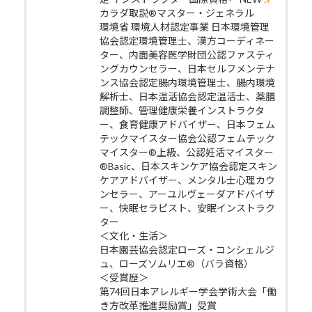
カラダ取説®マスター・ジェネラル
環境省 環境人材認定事業 日本環境管理
協会認定環境管理士、漢方コーディネー
ター、内面美容医学財団公認ファスティ
ングカウンセラー、日本セルフメンテナ
ンス協会認定腸内環境管理士、腸内環境
解析士、日本温活協会認定温活士、薬膳
調整師、管理健康栄養インストラクタ
ー、食育健康アドバイザー、日本フェム
テックマイスター協会公認フェムテック
マイスター®上級、公認妊活マイスター
®Basic、日本スキンケア協会認定スキン
ケアアドバイザー、メンタル士心理カウ
ンセラー、アーユルヴェーダアドバイザ
ー、快眠セラピスト、安眠インストラク
ター
＜文化・生活＞
日本園芸協会認定ローズ・コンシェルジ
ュ、ローズソムリエ®（バラ資格）
＜受賞歴＞
第74回日本アレルギー学会学術大会「働
き方改革推進奨励賞」受賞