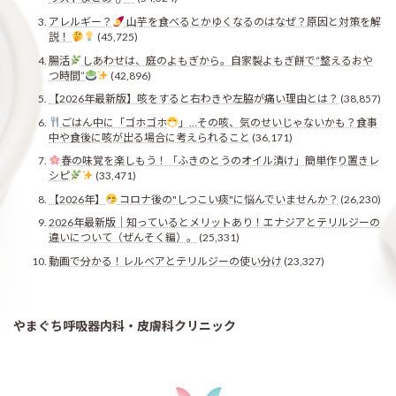
アレルギー？
山芋を食べるとかゆくなるのはなぜ？原因と対策を解
説！
(45,725)
腸活
しあわせは、庭のよもぎから。自家製よもぎ餅で“整えるおや
つ時間”
(42,896)
【2026年最新版】咳をすると右わきや左脇が痛い理由とは？
(38,857)
ごはん中に「ゴホゴホ
」…その咳、気のせいじゃないかも？食事
中や食後に咳が出る場合に考えられること
(36,171)
春の味覚を楽しもう！「ふきのとうのオイル漬け」簡単作り置きレ
シピ
(33,471)
【2026年】
コロナ後の"しつこい痰"に悩んでいませんか？
(26,230)
2026年最新版｜知っているとメリットあり！エナジアとテリルジーの
違いについて（ぜんそく編）。
(25,331)
動画で分かる！レルベアとテリルジーの使い分け
(23,327)
やまぐち呼吸器内科・皮膚科クリニック