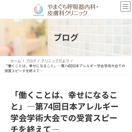
コ
ナ
ン
ビ
テ
ゲ
ン
ー
ツ
シ
へ
ョ
ブログ
ス
ン
キ
に
ッ
移
プ
動
ホーム
ブログ
クリニックだより
「働くことは、幸せになること」―第74回日本アレルギー学会学術大会での
受賞スピーチを終えて―
「働くことは、幸せになるこ
と」―第74回日本アレルギー
学会学術大会での受賞スピー
チを終えて―