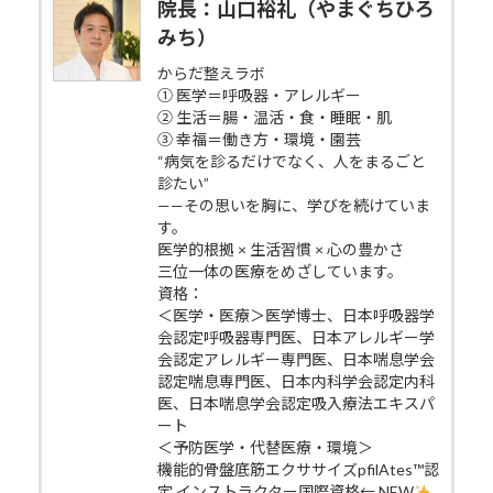
院長：山口裕礼（やまぐちひろ
みち）
からだ整えラボ
① 医学＝呼吸器・アレルギー
② 生活＝腸・温活・食・睡眠・肌
③ 幸福＝働き方・環境・園芸
“病気を診るだけでなく、人をまるごと
診たい”
——その思いを胸に、学びを続けていま
す。
医学的根拠 × 生活習慣 × 心の豊かさ
三位一体の医療をめざしています。
資格：
＜医学・医療＞医学博士、日本呼吸器学
会認定呼吸器専門医、日本アレルギー学
会認定アレルギー専門医、日本喘息学会
認定喘息専門医、日本内科学会認定内科
医、日本喘息学会認定吸入療法エキスパ
ート
＜予防医学・代替医療・環境＞
機能的骨盤底筋エクササイズpfilAtes™認
定 インストラクター国際資格← NEW