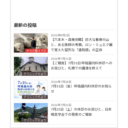
最新の投稿
2026年8月2日
【六本木・森美術館】巨大な骸骨の山
と、ある医師の考察。ロン・ミュエク展
で覚えた猛烈な「違和感」の正体
からだ整えラボ
2026年7月31日
【ご報告】7月31日 呼吸器内科休診への
お詫びと、札幌での講演を終えて
クリニックだより
2026年7月28日
7月31日（金）呼吸器内科休診のお知ら
せ
クリニックだより
2026年7月26日
7月25日（土）の休診のお詫びと、日本
喘息学会での発表のご報告
クリニックだより