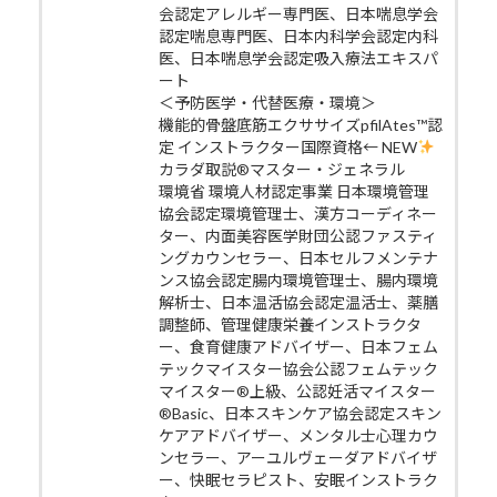
会認定アレルギー専門医、日本喘息学会
認定喘息専門医、日本内科学会認定内科
医、日本喘息学会認定吸入療法エキスパ
ート
＜予防医学・代替医療・環境＞
機能的骨盤底筋エクササイズpfilAtes™認
定 インストラクター国際資格← NEW
カラダ取説®マスター・ジェネラル
環境省 環境人材認定事業 日本環境管理
協会認定環境管理士、漢方コーディネー
ター、内面美容医学財団公認ファスティ
ングカウンセラー、日本セルフメンテナ
ンス協会認定腸内環境管理士、腸内環境
解析士、日本温活協会認定温活士、薬膳
調整師、管理健康栄養インストラクタ
ー、食育健康アドバイザー、日本フェム
テックマイスター協会公認フェムテック
マイスター®上級、公認妊活マイスター
®Basic、日本スキンケア協会認定スキン
ケアアドバイザー、メンタル士心理カウ
ンセラー、アーユルヴェーダアドバイザ
ー、快眠セラピスト、安眠インストラク