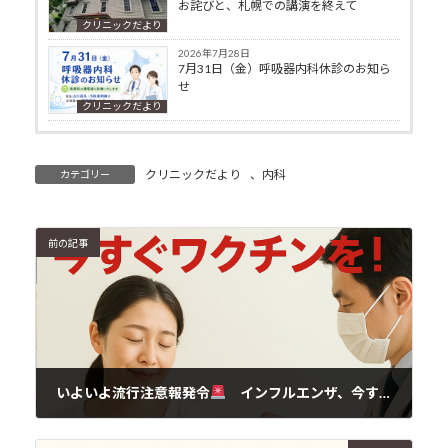
お詫びと、札幌での講演を終えて
クリニックだより
2026年7月28日
7月31日（金）呼吸器内科休診のお知ら
せ
クリニックだより
クリニックだより
、
内科
カテゴリー
前の記事
いよいよ流行注意報発令
インフルエンザ、今すぐワクチンを！
2025年10月30日