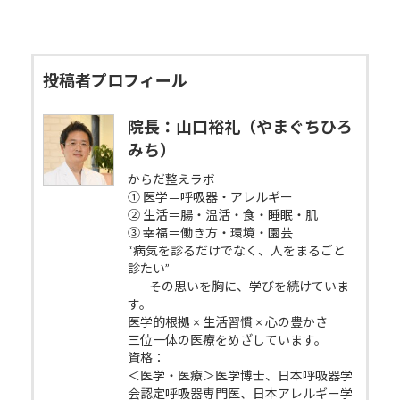
投稿者プロフィール
院長：山口裕礼（やまぐちひろ
みち）
からだ整えラボ
① 医学＝呼吸器・アレルギー
② 生活＝腸・温活・食・睡眠・肌
③ 幸福＝働き方・環境・園芸
“病気を診るだけでなく、人をまるごと
診たい”
——その思いを胸に、学びを続けていま
す。
医学的根拠 × 生活習慣 × 心の豊かさ
三位一体の医療をめざしています。
資格：
＜医学・医療＞医学博士、日本呼吸器学
会認定呼吸器専門医、日本アレルギー学