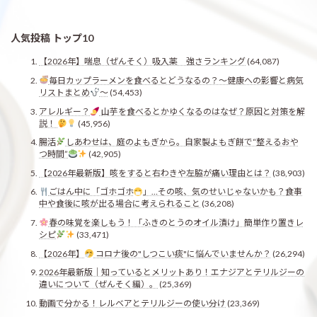
人気投稿 トップ10
【2026年】喘息（ぜんそく）吸入薬 強さランキング
(64,087)
毎日カップラーメンを食べるとどうなるの？〜健康への影響と病気
リストまとめ
〜
(54,453)
アレルギー？
山芋を食べるとかゆくなるのはなぜ？原因と対策を解
説！
(45,956)
腸活
しあわせは、庭のよもぎから。自家製よもぎ餅で“整えるおや
つ時間”
(42,905)
【2026年最新版】咳をすると右わきや左脇が痛い理由とは？
(38,903)
ごはん中に「ゴホゴホ
」…その咳、気のせいじゃないかも？食事
中や食後に咳が出る場合に考えられること
(36,208)
春の味覚を楽しもう！「ふきのとうのオイル漬け」簡単作り置きレ
シピ
(33,471)
【2026年】
コロナ後の"しつこい痰"に悩んでいませんか？
(26,294)
2026年最新版｜知っているとメリットあり！エナジアとテリルジーの
違いについて（ぜんそく編）。
(25,369)
動画で分かる！レルベアとテリルジーの使い分け
(23,369)