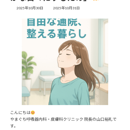
最
2025年10月30日
2025年10月31日
終
更
新
日
時
:
こんにちは
やまぐち呼吸器内科・皮膚科クリニック 院長の山口裕礼で
す。