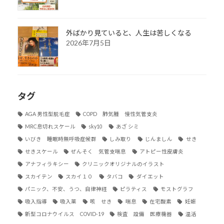
外ばかり見ていると、人生は苦しくなる
2026年7月5日
タグ
AGA 男性型脱毛症
COPD 肺気腫 慢性気管支炎
MRC息切れスケール
sky10
あざ シミ
いびき 睡眠時無呼吸症候群
しみ取り
じんましん
せき
せきスケール
ぜんそく 気管支喘息
アトピー性皮膚炎
アナフィラキシー
クリニックオリジナルのイラスト
スカイテン
スカイ１０
タバコ
ダイエット
パニック、不安、うつ、自律神経
ピラティス
モストグラフ
吸入指導
吸入薬
咳 せき
喘息
在宅酸素
妊娠
新型コロナウイルス COVID-19
検査 設備 医療機器
温活