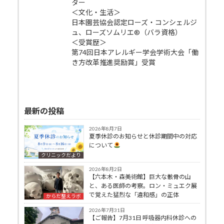
ター
＜文化・生活＞
日本園芸協会認定ローズ・コンシェルジ
ュ、ローズソムリエ®（バラ資格）
＜受賞歴＞
第74回日本アレルギー学会学術大会「働
き方改革推進奨励賞」受賞
最新の投稿
2026年8月7日
夏季休診のお知らせと休診期間中の対応
について
クリニックだより
2026年8月2日
【六本木・森美術館】巨大な骸骨の山
と、ある医師の考察。ロン・ミュエク展
で覚えた猛烈な「違和感」の正体
からだ整えラボ
2026年7月31日
【ご報告】7月31日 呼吸器内科休診への