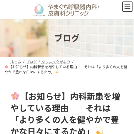
コ
ナ
ン
ビ
テ
ゲ
ン
ー
ツ
シ
へ
ョ
ブログ
ス
ン
キ
に
ッ
移
プ
動
ホーム
ブログ
クリニックだより
【お知らせ】内科新患を増やしている理由──それは「より多くの人を健
やかで豊かな日々にするため」
【お知らせ】内科新患を増
やしている理由──それは
「より多くの人を健やかで豊
かな日々にするため」