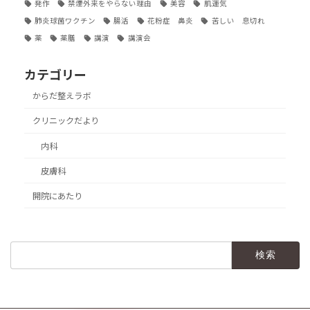
発作
禁煙外来をやらない理由
美容
肌運気
肺炎球菌ワクチン
腸活
花粉症 鼻炎
苦しい 息切れ
薬
薬膳
講演
講演会
カテゴリー
からだ整えラボ
クリニックだより
内科
皮膚科
開院にあたり
検
索: