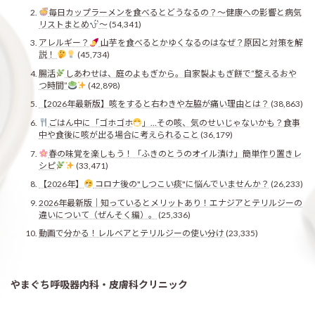
毎日カップラーメンを食べるとどうなるの？〜健康への影響と病気
リストまとめ
〜
(54,341)
アレルギー？
山芋を食べるとかゆくなるのはなぜ？原因と対策を解
説！
(45,734)
腸活
しあわせは、庭のよもぎから。自家製よもぎ餅で“整えるおや
つ時間”
(42,898)
【2026年最新版】咳をすると右わきや左脇が痛い理由とは？
(38,863)
ごはん中に「ゴホゴホ
」…その咳、気のせいじゃないかも？食事
中や食後に咳が出る場合に考えられること
(36,179)
春の味覚を楽しもう！「ふきのとうのオイル漬け」簡単作り置きレ
シピ
(33,471)
【2026年】
コロナ後の"しつこい痰"に悩んでいませんか？
(26,233)
2026年最新版｜知っているとメリットあり！エナジアとテリルジーの
違いについて（ぜんそく編）。
(25,336)
動画で分かる！レルベアとテリルジーの使い分け
(23,335)
やまぐち呼吸器内科・皮膚科クリニック