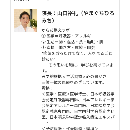
院長：山口裕礼（やまぐちひろ
みち）
からだ整えラボ
① 医学＝呼吸器・アレルギー
② 生活＝腸・温活・食・睡眠・肌
③ 幸福＝働き方・環境・園芸
“病気を診るだけでなく、人をまるごと
診たい”
——その思いを胸に、学びを続けていま
す。
医学的根拠 × 生活習慣 × 心の豊かさ
三位一体の医療をめざしています。
資格：
＜医学・医療＞医学博士、日本呼吸器学
会認定呼吸器専門医、日本アレルギー学
会認定アレルギー専門医、日本喘息学会
認定喘息専門医、日本内科学会認定内科
医、日本喘息学会認定吸入療法エキスパ
ート
＜予防医学・代替医療・環境＞