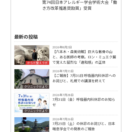
第74回日本アレルギー学会学術大会「働
き方改革推進奨励賞」受賞
最新の投稿
2026年8月2日
【六本木・森美術館】巨大な骸骨の山
と、ある医師の考察。ロン・ミュエク展
で覚えた猛烈な「違和感」の正体
からだ整えラボ
2026年7月31日
【ご報告】7月31日 呼吸器内科休診への
お詫びと、札幌での講演を終えて
クリニックだより
2026年7月28日
7月31日（金）呼吸器内科休診のお知ら
せ
クリニックだより
2026年7月26日
7月25日（土）の休診のお詫びと、日本
喘息学会での発表のご報告