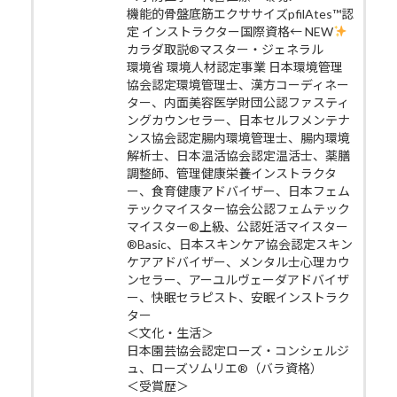
機能的骨盤底筋エクササイズpfilAtes™認
定 インストラクター国際資格← NEW
カラダ取説®マスター・ジェネラル
環境省 環境人材認定事業 日本環境管理
協会認定環境管理士、漢方コーディネー
ター、内面美容医学財団公認ファスティ
ングカウンセラー、日本セルフメンテナ
ンス協会認定腸内環境管理士、腸内環境
解析士、日本温活協会認定温活士、薬膳
調整師、管理健康栄養インストラクタ
ー、食育健康アドバイザー、日本フェム
テックマイスター協会公認フェムテック
マイスター®上級、公認妊活マイスター
®Basic、日本スキンケア協会認定スキン
ケアアドバイザー、メンタル士心理カウ
ンセラー、アーユルヴェーダアドバイザ
ー、快眠セラピスト、安眠インストラク
ター
＜文化・生活＞
日本園芸協会認定ローズ・コンシェルジ
ュ、ローズソムリエ®（バラ資格）
＜受賞歴＞