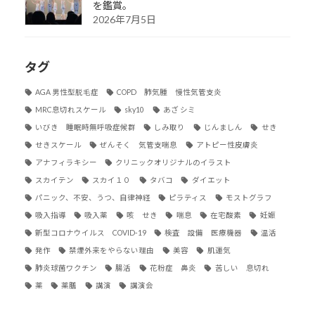
を鑑賞。
2026年7月5日
タグ
AGA 男性型脱毛症
COPD 肺気腫 慢性気管支炎
MRC息切れスケール
sky10
あざ シミ
いびき 睡眠時無呼吸症候群
しみ取り
じんましん
せき
せきスケール
ぜんそく 気管支喘息
アトピー性皮膚炎
アナフィラキシー
クリニックオリジナルのイラスト
スカイテン
スカイ１０
タバコ
ダイエット
パニック、不安、うつ、自律神経
ピラティス
モストグラフ
吸入指導
吸入薬
咳 せき
喘息
在宅酸素
妊娠
新型コロナウイルス COVID-19
検査 設備 医療機器
温活
発作
禁煙外来をやらない理由
美容
肌運気
肺炎球菌ワクチン
腸活
花粉症 鼻炎
苦しい 息切れ
薬
薬膳
講演
講演会