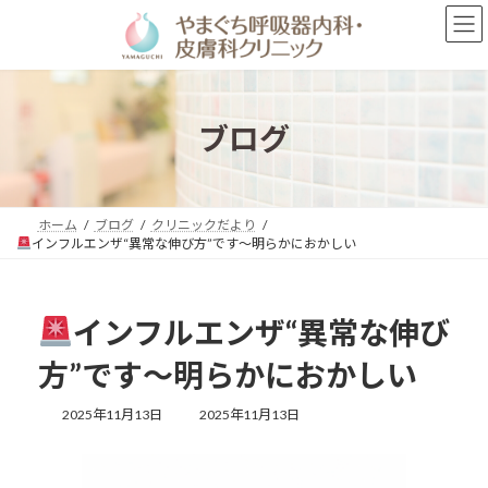
コ
ナ
ン
ビ
テ
ゲ
ン
ー
ツ
シ
へ
ョ
ブログ
ス
ン
キ
に
ッ
移
プ
動
ホーム
ブログ
クリニックだより
インフルエンザ“異常な伸び方”です～明らかにおかしい
インフルエンザ“異常な伸び
方”です～明らかにおかしい
最
2025年11月13日
2025年11月13日
終
更
新