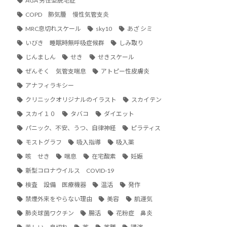
AGA 男性型脱毛症
COPD 肺気腫 慢性気管支炎
MRC息切れスケール
sky10
あざ シミ
いびき 睡眠時無呼吸症候群
しみ取り
じんましん
せき
せきスケール
ぜんそく 気管支喘息
アトピー性皮膚炎
アナフィラキシー
クリニックオリジナルのイラスト
スカイテン
スカイ１０
タバコ
ダイエット
パニック、不安、うつ、自律神経
ピラティス
モストグラフ
吸入指導
吸入薬
咳 せき
喘息
在宅酸素
妊娠
新型コロナウイルス COVID-19
検査 設備 医療機器
温活
発作
禁煙外来をやらない理由
美容
肌運気
肺炎球菌ワクチン
腸活
花粉症 鼻炎