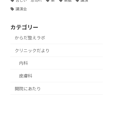
苦しい 息切れ
薬
薬膳
講演
講演会
カテゴリー
からだ整えラボ
クリニックだより
内科
皮膚科
開院にあたり