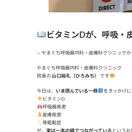
ビタミンDが、呼吸・
— やまぐち呼吸器内科・皮膚科クリニックか
やまぐち呼吸器内科・皮膚科クリニック
院長の
山口裕礼（ひろみち）
です
今日は、
いま読んでいる一冊
をきっかけに
ビタミンD
呼吸器疾患
皮膚疾患
骨粗鬆症
が、
実は一本の線でつながっている
というお