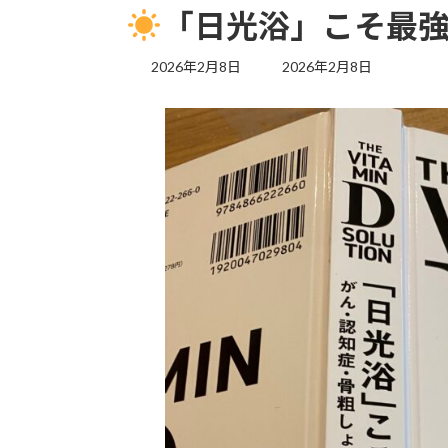
「日光浴」こそ最
最
2026年2月8日
2026年2月8日
終
更
新
日
時
: