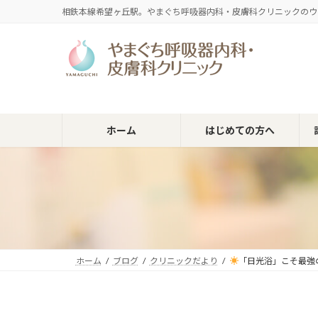
コ
ナ
相鉄本線希望ヶ丘駅。やまぐち呼吸器内科・皮膚科クリニックのウ
ン
ビ
テ
ゲ
ン
ー
ツ
シ
へ
ョ
ス
ン
キ
に
ホーム
はじめての方へ
ッ
移
プ
動
ホーム
ブログ
クリニックだより
「日光浴」こそ最強