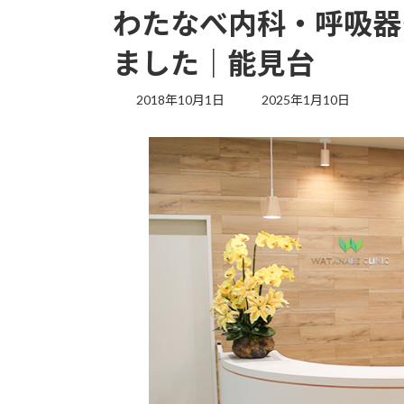
わたなべ内科・呼吸器
ました｜能見台
最
2018年10月1日
2025年1月10日
終
更
新
日
時
: