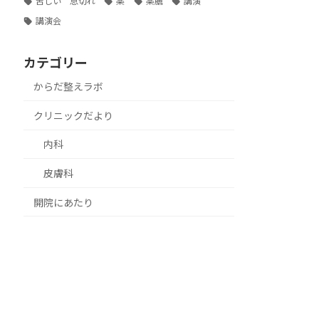
苦しい 息切れ
薬
薬膳
講演
講演会
カテゴリー
からだ整えラボ
クリニックだより
内科
皮膚科
開院にあたり