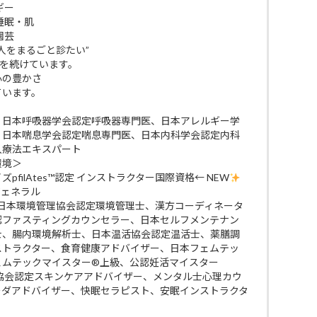
ギー
睡眠・肌
園芸
人をまるごと診たい”
びを続けています。
 心の豊かさ
ています。
、日本呼吸器学会認定呼吸器専門医、日本アレルギー学
、日本喘息学会認定喘息専門医、日本内科学会認定内科
入療法エキスパート
環境＞
filAtes™認定 インストラクター国際資格← NEW
ジェネラル
 日本環境管理協会認定環境管理士、漢方コーディネータ
認ファスティングカウンセラー、日本セルフメンテナン
士、腸内環境解析士、日本温活協会認定温活士、薬膳調
ストラクター、食育健康アドバイザー、日本フェムテッ
ェムテックマイスター®上級、公認妊活マイスター
ケア協会認定スキンケアアドバイザー、メンタル士心理カウ
ーダアドバイザー、快眠セラピスト、安眠インストラクタ