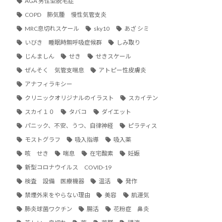
AGA 男性型脱毛症
COPD 肺気腫 慢性気管支炎
MRC息切れスケール
sky10
あざ シミ
いびき 睡眠時無呼吸症候群
しみ取り
じんましん
せき
せきスケール
ぜんそく 気管支喘息
アトピー性皮膚炎
アナフィラキシー
クリニックオリジナルのイラスト
スカイテン
スカイ１０
タバコ
ダイエット
パニック、不安、うつ、自律神経
ピラティス
モストグラフ
吸入指導
吸入薬
咳 せき
喘息
在宅酸素
妊娠
新型コロナウイルス COVID-19
検査 設備 医療機器
温活
発作
禁煙外来をやらない理由
美容
肌運気
肺炎球菌ワクチン
腸活
花粉症 鼻炎