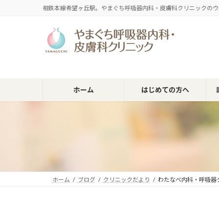
コ
ナ
相鉄本線希望ヶ丘駅。やまぐち呼吸器内科・皮膚科クリニックのウ
ン
ビ
テ
ゲ
ン
ー
ツ
シ
へ
ョ
ス
ン
キ
に
ホーム
はじめての方へ
ッ
移
プ
動
ホーム
ブログ
クリニックだより
わたなべ内科・呼吸器