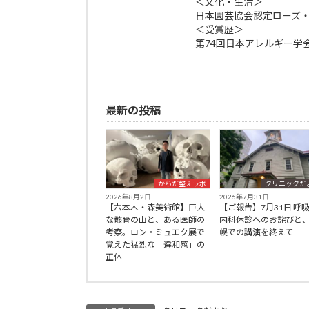
＜文化・生活＞
日本園芸協会認定ローズ
＜受賞歴＞
第74回日本アレルギー学
最新の投稿
からだ整えラボ
クリニックだ
2026年8月2日
2026年7月31日
【六本木・森美術館】巨大
【ご報告】7月31日 呼
な骸骨の山と、ある医師の
内科休診へのお詫びと
考察。ロン・ミュエク展で
幌での講演を終えて
覚えた猛烈な「違和感」の
正体