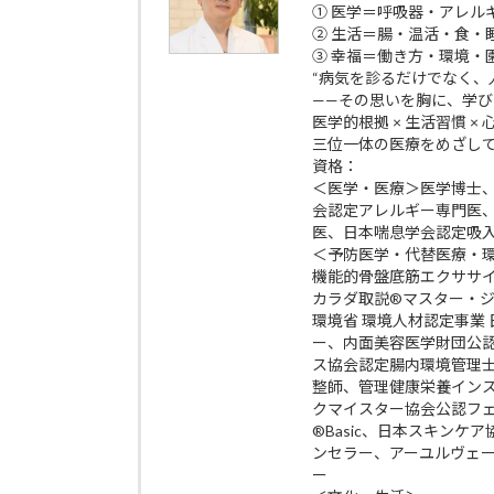
① 医学＝呼吸器・アレル
② 生活＝腸・温活・食・
③ 幸福＝働き方・環境・
“病気を診るだけでなく、
——その思いを胸に、学
医学的根拠 × 生活習慣 ×
三位一体の医療をめざし
資格：
＜医学・医療＞医学博士
会認定アレルギー専門医
医、日本喘息学会認定吸
＜予防医学・代替医療・
機能的骨盤底筋エクササイズp
カラダ取説®マスター・
環境省 環境人材認定事業
ー、内面美容医学財団公
ス協会認定腸内環境管理
整師、管理健康栄養イン
クマイスター協会公認フ
®Basic、日本スキン
ンセラー、アーユルヴェ
ー