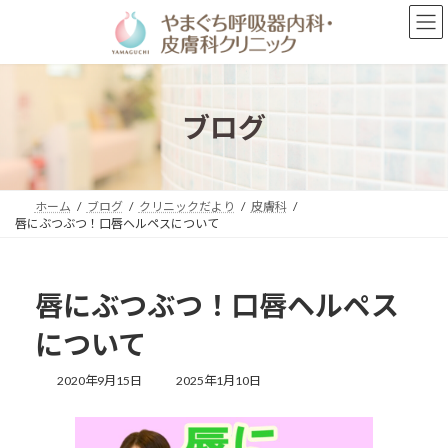
コ
ナ
ン
ビ
テ
ゲ
ン
ー
ツ
シ
へ
ョ
ブログ
ス
ン
キ
に
ッ
移
プ
動
ホーム
ブログ
クリニックだより
皮膚科
唇にぶつぶつ！口唇ヘルペスについて
唇にぶつぶつ！口唇ヘルペス
について
最
2020年9月15日
2025年1月10日
終
更
新