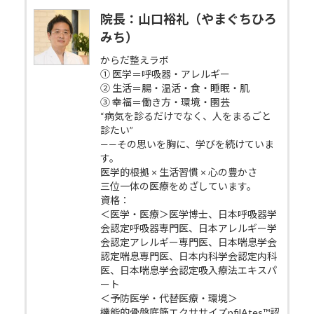
院長：山口裕礼（やまぐちひろ
みち）
からだ整えラボ
① 医学＝呼吸器・アレルギー
② 生活＝腸・温活・食・睡眠・肌
③ 幸福＝働き方・環境・園芸
“病気を診るだけでなく、人をまるごと
診たい”
——その思いを胸に、学びを続けていま
す。
医学的根拠 × 生活習慣 × 心の豊かさ
三位一体の医療をめざしています。
資格：
＜医学・医療＞医学博士、日本呼吸器学
会認定呼吸器専門医、日本アレルギー学
会認定アレルギー専門医、日本喘息学会
認定喘息専門医、日本内科学会認定内科
医、日本喘息学会認定吸入療法エキスパ
ート
＜予防医学・代替医療・環境＞
機能的骨盤底筋エクササイズpfilAtes™認