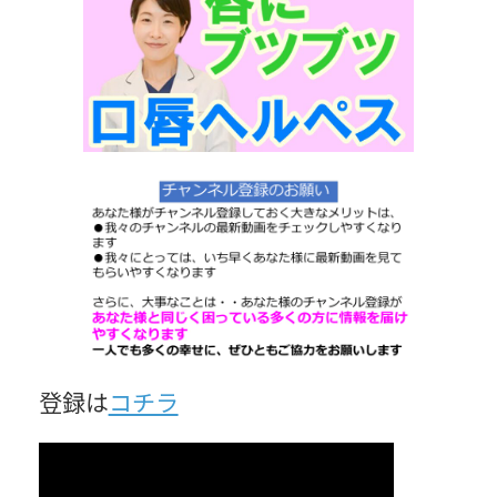
日
時
:
登録は
コチラ