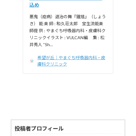
込め
悪鬼（疫病）退治の舞『鐘馗』（しょう
き） 能 楽 師 : 和久荘太郎 宝生流能楽
師提 供 : やまぐち呼吸器内科・皮膚科ク
リニックイラスト : VULCAN編 集 : 松
井秀人 “Sh…
希望が丘｜やまぐち呼吸器内科・皮
膚科クリニック
投稿者プロフィール