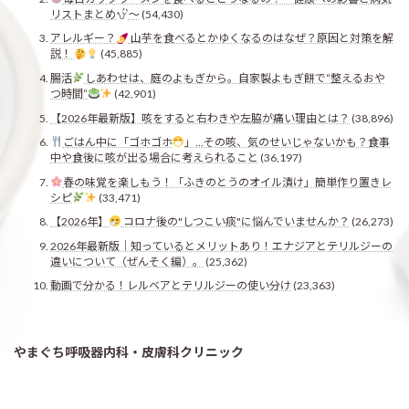
リストまとめ
〜
(54,430)
アレルギー？
山芋を食べるとかゆくなるのはなぜ？原因と対策を解
説！
(45,885)
腸活
しあわせは、庭のよもぎから。自家製よもぎ餅で“整えるおや
つ時間”
(42,901)
【2026年最新版】咳をすると右わきや左脇が痛い理由とは？
(38,896)
ごはん中に「ゴホゴホ
」…その咳、気のせいじゃないかも？食事
中や食後に咳が出る場合に考えられること
(36,197)
春の味覚を楽しもう！「ふきのとうのオイル漬け」簡単作り置きレ
シピ
(33,471)
【2026年】
コロナ後の"しつこい痰"に悩んでいませんか？
(26,273)
2026年最新版｜知っているとメリットあり！エナジアとテリルジーの
違いについて（ぜんそく編）。
(25,362)
動画で分かる！レルベアとテリルジーの使い分け
(23,363)
やまぐち呼吸器内科・皮膚科クリニック