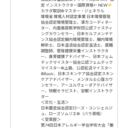
定 インストラクター国際資格← NEW
カラダ取説®マスター・ジェネラル
環境省 環境人材認定事業 日本環境管理
協会認定環境管理士、漢方コーディネー
ター、内面美容医学財団公認ファスティ
ングカウンセラー、日本セルフメンテナ
ンス協会認定腸内環境管理士、腸内環境
解析士、日本温活協会認定温活士、薬膳
調整師、管理健康栄養インストラクタ
ー、食育健康アドバイザー、日本フェム
テックマイスター協会公認フェムテック
マイスター®上級、公認妊活マイスター
®Basic、日本スキンケア協会認定スキン
ケアアドバイザー、メンタル士心理カウ
ンセラー、アーユルヴェーダアドバイザ
ー、快眠セラピスト、安眠インストラク
ター
＜文化・生活＞
日本園芸協会認定ローズ・コンシェルジ
ュ、ローズソムリエ®（バラ資格）
＜受賞歴＞
第74回日本アレルギー学会学術大会「働