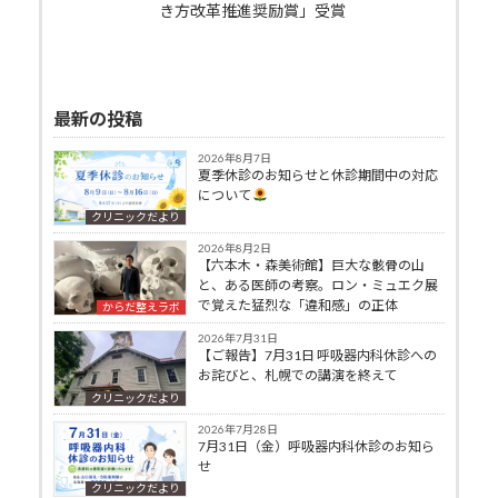
き方改革推進奨励賞」受賞
最新の投稿
2026年8月7日
夏季休診のお知らせと休診期間中の対応
について
クリニックだより
2026年8月2日
【六本木・森美術館】巨大な骸骨の山
と、ある医師の考察。ロン・ミュエク展
で覚えた猛烈な「違和感」の正体
からだ整えラボ
2026年7月31日
【ご報告】7月31日 呼吸器内科休診への
お詫びと、札幌での講演を終えて
クリニックだより
2026年7月28日
7月31日（金）呼吸器内科休診のお知ら
せ
クリニックだより