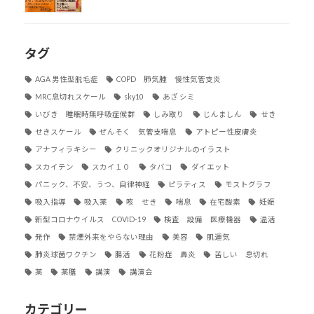
タグ
AGA 男性型脱毛症
COPD 肺気腫 慢性気管支炎
MRC息切れスケール
sky10
あざ シミ
いびき 睡眠時無呼吸症候群
しみ取り
じんましん
せき
せきスケール
ぜんそく 気管支喘息
アトピー性皮膚炎
アナフィラキシー
クリニックオリジナルのイラスト
スカイテン
スカイ１０
タバコ
ダイエット
パニック、不安、うつ、自律神経
ピラティス
モストグラフ
吸入指導
吸入薬
咳 せき
喘息
在宅酸素
妊娠
新型コロナウイルス COVID-19
検査 設備 医療機器
温活
発作
禁煙外来をやらない理由
美容
肌運気
肺炎球菌ワクチン
腸活
花粉症 鼻炎
苦しい 息切れ
薬
薬膳
講演
講演会
カテゴリー