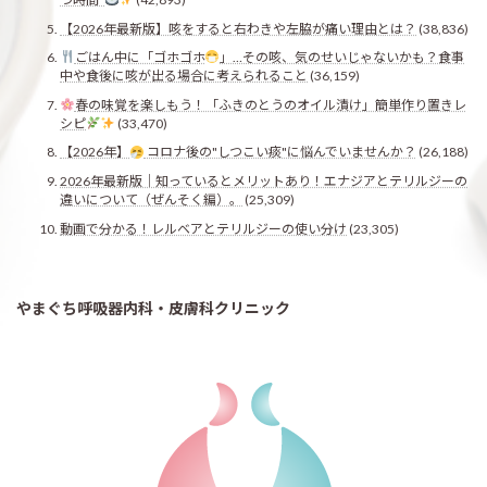
【2026年最新版】咳をすると右わきや左脇が痛い理由とは？
(38,836)
ごはん中に「ゴホゴホ
」…その咳、気のせいじゃないかも？食事
中や食後に咳が出る場合に考えられること
(36,159)
春の味覚を楽しもう！「ふきのとうのオイル漬け」簡単作り置きレ
シピ
(33,470)
【2026年】
コロナ後の"しつこい痰"に悩んでいませんか？
(26,188)
2026年最新版｜知っているとメリットあり！エナジアとテリルジーの
違いについて（ぜんそく編）。
(25,309)
動画で分かる！レルベアとテリルジーの使い分け
(23,305)
やまぐち呼吸器内科・皮膚科クリニック