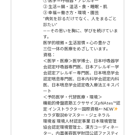
① 医学＝呼吸器・アレルギー
② 生活＝腸・温活・食・睡眠・肌
③ 幸福＝働き方・環境・園芸
“病気を診るだけでなく、人をまるごと
診たい”
——その思いを胸に、学びを続けていま
す。
医学的根拠 × 生活習慣 × 心の豊かさ
三位一体の医療をめざしています。
資格：
＜医学・医療＞医学博士、日本呼吸器学
会認定呼吸器専門医、日本アレルギー学
会認定アレルギー専門医、日本喘息学会
認定喘息専門医、日本内科学会認定内科
医、日本喘息学会認定吸入療法エキスパ
ート
＜予防医学・代替医療・環境＞
機能的骨盤底筋エクササイズpfilAtes™認
定 インストラクター国際資格← NEW
カラダ取説®マスター・ジェネラル
環境省 環境人材認定事業 日本環境管理
協会認定環境管理士、漢方コーディネー
ター、内面美容医学財団公認ファスティ