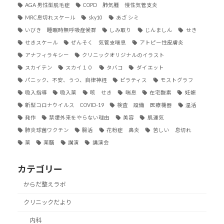
AGA 男性型脱毛症
COPD 肺気腫 慢性気管支炎
MRC息切れスケール
sky10
あざ シミ
いびき 睡眠時無呼吸症候群
しみ取り
じんましん
せき
せきスケール
ぜんそく 気管支喘息
アトピー性皮膚炎
アナフィラキシー
クリニックオリジナルのイラスト
スカイテン
スカイ１０
タバコ
ダイエット
パニック、不安、うつ、自律神経
ピラティス
モストグラフ
吸入指導
吸入薬
咳 せき
喘息
在宅酸素
妊娠
新型コロナウイルス COVID-19
検査 設備 医療機器
温活
発作
禁煙外来をやらない理由
美容
肌運気
肺炎球菌ワクチン
腸活
花粉症 鼻炎
苦しい 息切れ
薬
薬膳
講演
講演会
カテゴリー
からだ整えラボ
クリニックだより
内科