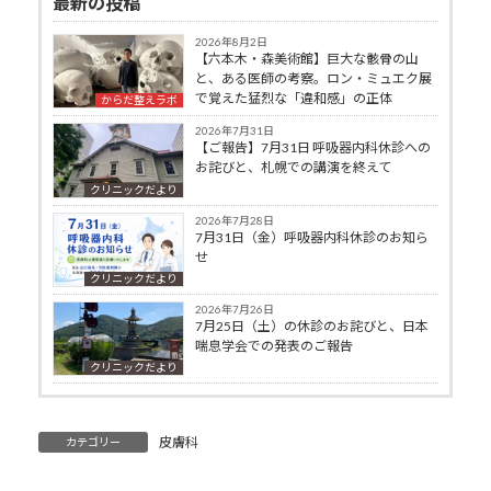
最新の投稿
2026年8月2日
【六本木・森美術館】巨大な骸骨の山
と、ある医師の考察。ロン・ミュエク展
で覚えた猛烈な「違和感」の正体
からだ整えラボ
2026年7月31日
【ご報告】7月31日 呼吸器内科休診への
お詫びと、札幌での講演を終えて
クリニックだより
2026年7月28日
7月31日（金）呼吸器内科休診のお知ら
せ
クリニックだより
2026年7月26日
7月25日（土）の休診のお詫びと、日本
喘息学会での発表のご報告
クリニックだより
皮膚科
カテゴリー