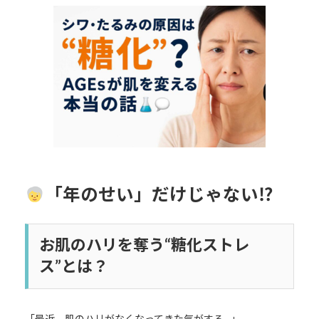
更
新
日
時
:
「年のせい」だけじゃない⁉
お肌のハリを奪う“糖化ストレ
ス”とは？
「最近、肌のハリがなくなってきた気がする…」