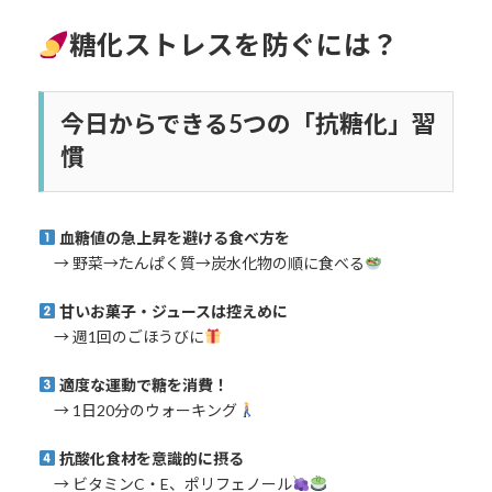
糖化ストレスを防ぐには？
今日からできる5つの「抗糖化」習
慣
血糖値の急上昇を避ける食べ方を
→ 野菜→たんぱく質→炭水化物の順に食べる
甘いお菓子・ジュースは控えめに
→ 週1回のごほうびに
適度な運動で糖を消費！
→ 1日20分のウォーキング
抗酸化食材を意識的に摂る
→ ビタミンC・E、ポリフェノール