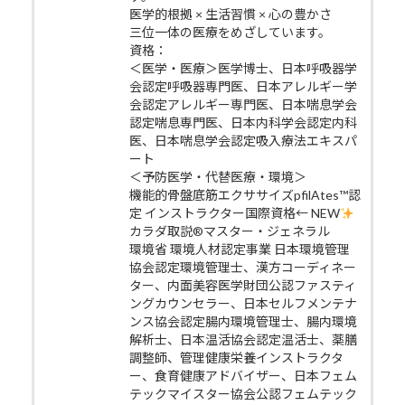
医学的根拠 × 生活習慣 × 心の豊かさ
三位一体の医療をめざしています。
資格：
＜医学・医療＞医学博士、日本呼吸器学
会認定呼吸器専門医、日本アレルギー学
会認定アレルギー専門医、日本喘息学会
認定喘息専門医、日本内科学会認定内科
医、日本喘息学会認定吸入療法エキスパ
ート
＜予防医学・代替医療・環境＞
機能的骨盤底筋エクササイズpfilAtes™認
定 インストラクター国際資格← NEW
カラダ取説®マスター・ジェネラル
環境省 環境人材認定事業 日本環境管理
協会認定環境管理士、漢方コーディネー
ター、内面美容医学財団公認ファスティ
ングカウンセラー、日本セルフメンテナ
ンス協会認定腸内環境管理士、腸内環境
解析士、日本温活協会認定温活士、薬膳
調整師、管理健康栄養インストラクタ
ー、食育健康アドバイザー、日本フェム
テックマイスター協会公認フェムテック