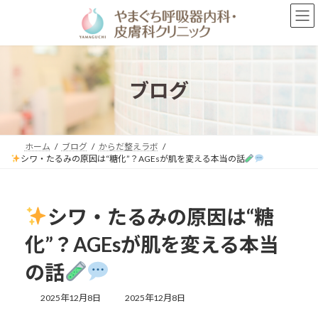
コ
ナ
ン
ビ
テ
ゲ
ン
ー
ツ
シ
へ
ョ
ブログ
ス
ン
キ
に
ッ
移
プ
動
ホーム
ブログ
からだ整えラボ
シワ・たるみの原因は“糖化”？AGEsが肌を変える本当の話
シワ・たるみの原因は“糖
化”？AGEsが肌を変える本当
の話
最
2025年12月8日
2025年12月8日
終