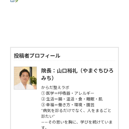
投稿者プロフィール
院長：山口裕礼（やまぐちひろ
みち）
からだ整えラボ
① 医学＝呼吸器・アレルギー
② 生活＝腸・温活・食・睡眠・肌
③ 幸福＝働き方・環境・園芸
“病気を診るだけでなく、人をまるごと
診たい”
——その思いを胸に、学びを続けていま
す。