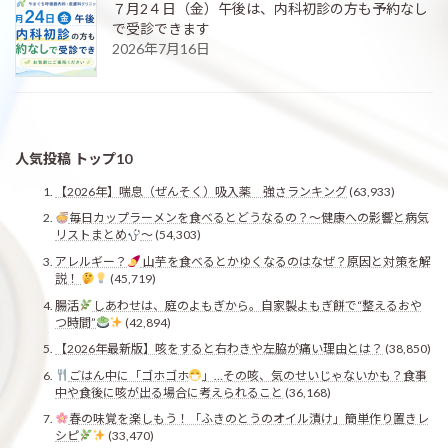
７月2４日（金）午後は、内科初診の方も予約なし
で受診できます
2026年7月16日
人気投稿 トップ10
【2026年】喘息（ぜんそく）吸入薬 強さランキング
(63,933)
毎日カップラーメンを食べるとどうなるの？〜健康への影響と病気
リストまとめ
〜
(54,303)
アレルギー？
山芋を食べるとかゆくなるのはなぜ？原因と対策を解
説！
(45,719)
腸活
しあわせは、庭のよもぎから。自家製よもぎ餅で“整えるおや
つ時間”
(42,894)
【2026年最新版】咳をすると右わきや左脇が痛い理由とは？
(38,850)
ごはん中に「ゴホゴホ
」…その咳、気のせいじゃないかも？食事
中や食後に咳が出る場合に考えられること
(36,168)
春の味覚を楽しもう！「ふきのとうのオイル漬け」簡単作り置きレ
シピ
(33,470)