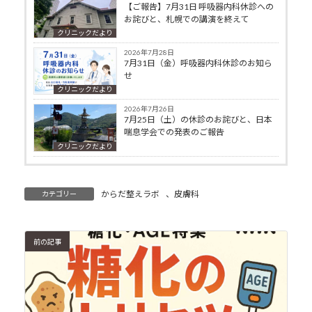
【ご報告】7月31日 呼吸器内科休診への
お詫びと、札幌での講演を終えて
クリニックだより
2026年7月28日
7月31日（金）呼吸器内科休診のお知ら
せ
クリニックだより
2026年7月26日
7月25日（土）の休診のお詫びと、日本
喘息学会での発表のご報告
クリニックだより
からだ整えラボ
、
皮膚科
カテゴリー
前の記事