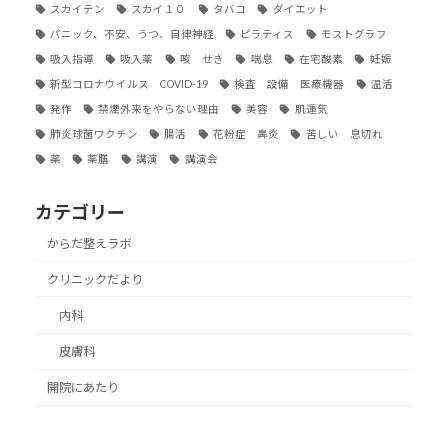
スカイテン
スカイ１０
タバコ
ダイエット
パニック、不安、うつ、自律神経
ピラティス
モストグラフ
吸入指導
吸入薬
咳 せき
喘息
在宅酸素
妊娠
新型コロナウイルス COVID-19
検査 設備 医療機器
温活
発作
禁煙外来をやらない理由
美容
肌運気
肺炎球菌ワクチン
腸活
花粉症 鼻炎
苦しい 息切れ
薬
薬膳
講演
講演会
カテゴリー
からだ整えラボ
クリニックだより
内科
皮膚科
開院にあたり