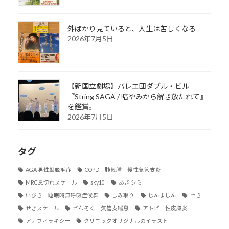
外ばかり見ていると、人生は苦しくなる
2026年7月5日
【新国立劇場】バレエ団ダブル・ビル
『String SAGA / 暗やみから解き放たれて』
を鑑賞。
2026年7月5日
タグ
AGA 男性型脱毛症
COPD 肺気腫 慢性気管支炎
MRC息切れスケール
sky10
あざ シミ
いびき 睡眠時無呼吸症候群
しみ取り
じんましん
せき
せきスケール
ぜんそく 気管支喘息
アトピー性皮膚炎
アナフィラキシー
クリニックオリジナルのイラスト