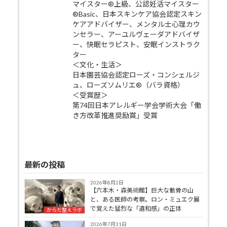
マイスター®上級、公認妊活マイスター
®Basic、日本スキンケア協会認定スキン
ケアアドバイザー、メンタル士心理カウ
ンセラー、アーユルヴェーダアドバイザ
ー、快眠セラピスト、安眠インストラク
ター
＜文化・生活＞
日本園芸協会認定ローズ・コンシェルジ
ュ、ローズソムリエ®（バラ資格）
＜受賞歴＞
第74回日本アレルギー学会学術大会「働
き方改革推進奨励賞」受賞
最新の投稿
2026年8月2日
【六本木・森美術館】巨大な骸骨の山
と、ある医師の考察。ロン・ミュエク展
で覚えた猛烈な「違和感」の正体
からだ整えラボ
2026年7月31日