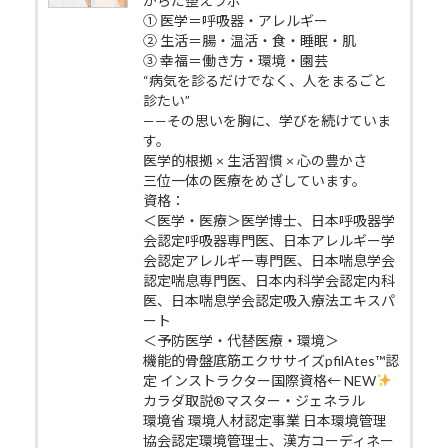
からだ整えラボ
① 医学＝呼吸器・アレルギー
② 生活＝腸・温活・食・睡眠・肌
③ 幸福＝働き方・環境・園芸
“病気を診るだけでなく、人をまるごと
診たい”
——その思いを胸に、学びを続けていま
す。
医学的根拠 × 生活習慣 × 心の豊かさ
三位一体の医療をめざしています。
資格：
＜医学・医療＞医学博士、日本呼吸器学
会認定呼吸器専門医、日本アレルギー学
会認定アレルギー専門医、日本喘息学会
認定喘息専門医、日本内科学会認定内科
医、日本喘息学会認定吸入療法エキスパ
ート
＜予防医学・代替医療・環境＞
機能的骨盤底筋エクササイズpfilAtes™認
定 インストラクター国際資格← NEW
カラダ取説®マスター・ジェネラル
環境省 環境人材認定事業 日本環境管理
協会認定環境管理士、漢方コーディネー