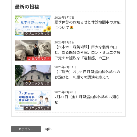
最新の投稿
2026年8月7日
夏季休診のお知らせと休診期間中の対応
について
クリニックだより
2026年8月2日
【六本木・森美術館】巨大な骸骨の山
と、ある医師の考察。ロン・ミュエク展
で覚えた猛烈な「違和感」の正体
からだ整えラボ
2026年7月31日
【ご報告】7月31日 呼吸器内科休診への
お詫びと、札幌での講演を終えて
クリニックだより
2026年7月28日
7月31日（金）呼吸器内科休診のお知ら
せ
クリニックだより
内科
カテゴリー