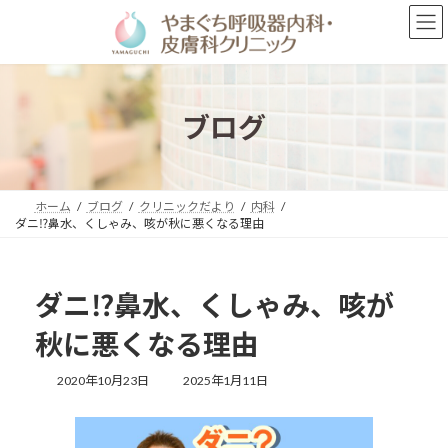
コ
ナ
ン
ビ
テ
ゲ
ン
ー
ツ
シ
へ
ョ
ブログ
ス
ン
キ
に
ッ
移
プ
動
ホーム
ブログ
クリニックだより
内科
ダニ⁉鼻水、くしゃみ、咳が秋に悪くなる理由
ダニ⁉鼻水、くしゃみ、咳が
秋に悪くなる理由
最
2020年10月23日
2025年1月11日
終
更
新