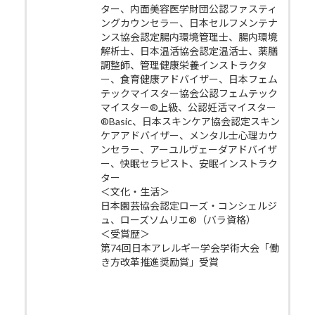
ター、内面美容医学財団公認ファスティ
ングカウンセラー、日本セルフメンテナ
ンス協会認定腸内環境管理士、腸内環境
解析士、日本温活協会認定温活士、薬膳
調整師、管理健康栄養インストラクタ
ー、食育健康アドバイザー、日本フェム
テックマイスター協会公認フェムテック
マイスター®上級、公認妊活マイスター
®Basic、日本スキンケア協会認定スキン
ケアアドバイザー、メンタル士心理カウ
ンセラー、アーユルヴェーダアドバイザ
ー、快眠セラピスト、安眠インストラク
ター
＜文化・生活＞
日本園芸協会認定ローズ・コンシェルジ
ュ、ローズソムリエ®（バラ資格）
＜受賞歴＞
第74回日本アレルギー学会学術大会「働
き方改革推進奨励賞」受賞