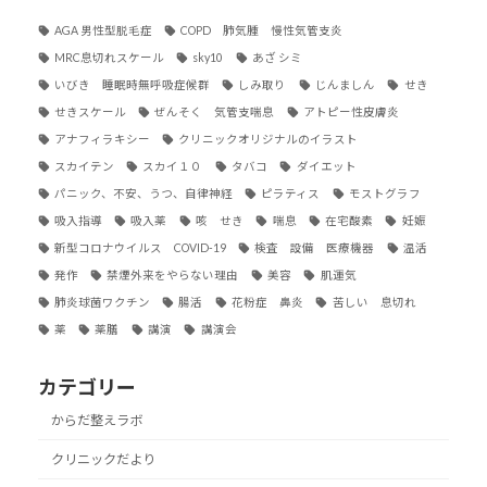
AGA 男性型脱毛症
COPD 肺気腫 慢性気管支炎
MRC息切れスケール
sky10
あざ シミ
いびき 睡眠時無呼吸症候群
しみ取り
じんましん
せき
せきスケール
ぜんそく 気管支喘息
アトピー性皮膚炎
アナフィラキシー
クリニックオリジナルのイラスト
スカイテン
スカイ１０
タバコ
ダイエット
パニック、不安、うつ、自律神経
ピラティス
モストグラフ
吸入指導
吸入薬
咳 せき
喘息
在宅酸素
妊娠
新型コロナウイルス COVID-19
検査 設備 医療機器
温活
発作
禁煙外来をやらない理由
美容
肌運気
肺炎球菌ワクチン
腸活
花粉症 鼻炎
苦しい 息切れ
薬
薬膳
講演
講演会
カテゴリー
からだ整えラボ
クリニックだより