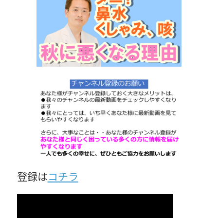
日
時
:
登録は
コチラ