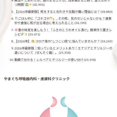
腸活
しあわせは、庭のよもぎから。自家製よもぎ餅で“整えるおや
つ時間”
(42,901)
【2026年最新版】咳をすると右わきや左脇が痛い理由とは？
(38,883)
ごはん中に「ゴホゴホ
」…その咳、気のせいじゃないかも？食事
中や食後に咳が出る場合に考えられること
(36,190)
春の味覚を楽しもう！「ふきのとうのオイル漬け」簡単作り置きレ
シピ
(33,471)
【2026年】
コロナ後の"しつこい痰"に悩んでいませんか？
(26,265)
2026年最新版｜知っているとメリットあり！エナジアとテリルジーの
違いについて（ぜんそく編）。
(25,358)
動画で分かる！レルベアとテリルジーの使い分け
(23,358)
やまぐち呼吸器内科・皮膚科クリニック