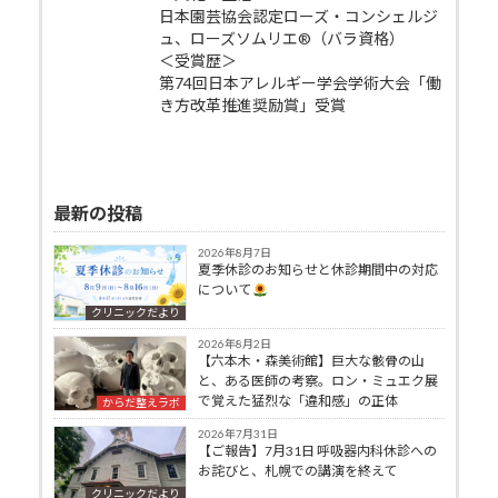
日本園芸協会認定ローズ・コンシェルジ
ュ、ローズソムリエ®（バラ資格）
＜受賞歴＞
第74回日本アレルギー学会学術大会「働
き方改革推進奨励賞」受賞
最新の投稿
2026年8月7日
夏季休診のお知らせと休診期間中の対応
について
クリニックだより
2026年8月2日
【六本木・森美術館】巨大な骸骨の山
と、ある医師の考察。ロン・ミュエク展
で覚えた猛烈な「違和感」の正体
からだ整えラボ
2026年7月31日
【ご報告】7月31日 呼吸器内科休診への
お詫びと、札幌での講演を終えて
クリニックだより