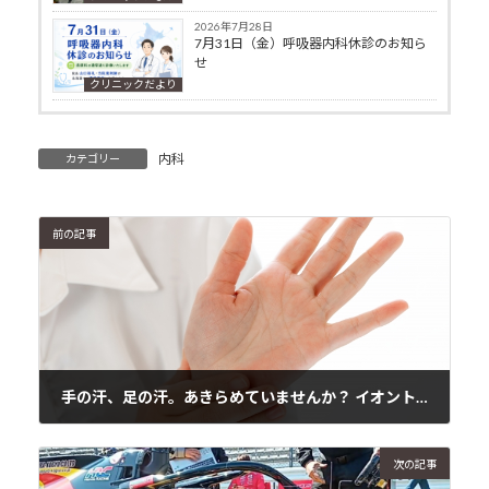
2026年7月28日
7月31日（金）呼吸器内科休診のお知ら
せ
クリニックだより
内科
カテゴリー
前の記事
手の汗、足の汗。あきらめていませんか？ イオントフォレーシス療法について
2023年4月4日
次の記事