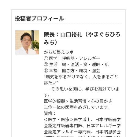
投稿者プロフィール
院長：山口裕礼（やまぐちひろ
みち）
からだ整えラボ
① 医学＝呼吸器・アレルギー
② 生活＝腸・温活・食・睡眠・肌
③ 幸福＝働き方・環境・園芸
“病気を診るだけでなく、人をまるごと
診たい”
——その思いを胸に、学びを続けていま
す。
医学的根拠 × 生活習慣 × 心の豊かさ
三位一体の医療をめざしています。
資格：
＜医学・医療＞医学博士、日本呼吸器学
会認定呼吸器専門医、日本アレルギー学
会認定アレルギー専門医、日本喘息学会