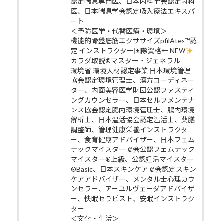
認定喘息専門医、日本内科学会認定内科
医、日本喘息学会認定吸入療法エキスパ
ート
＜予防医学・代替医療・環境＞
機能的骨盤底筋エクササイズpfilAtes™認
定 インストラクター国際資格← NEW
カラダ取説®マスター・ジェネラル
環境省 環境人材認定事業 日本環境管理
協会認定環境管理士、漢方コーディネー
ター、内面美容医学財団公認ファスティ
ングカウンセラー、日本セルフメンテナ
ンス協会認定腸内環境管理士、腸内環境
解析士、日本温活協会認定温活士、薬膳
調整師、管理健康栄養インストラクタ
ー、食育健康アドバイザー、日本フェム
テックマイスター協会公認フェムテック
マイスター®上級、公認妊活マイスター
®Basic、日本スキンケア協会認定スキン
ケアアドバイザー、メンタル士心理カウ
ンセラー、アーユルヴェーダアドバイザ
ー、快眠セラピスト、安眠インストラク
ター
＜文化・生活＞