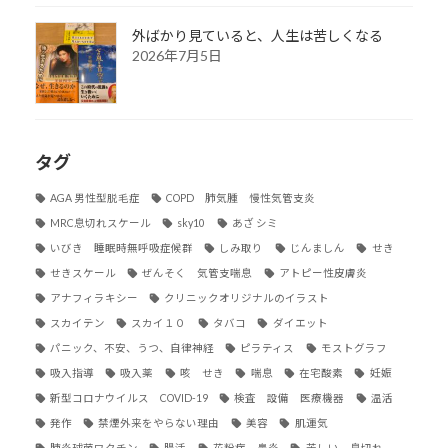
外ばかり見ていると、人生は苦しくなる
2026年7月5日
タグ
AGA 男性型脱毛症
COPD 肺気腫 慢性気管支炎
MRC息切れスケール
sky10
あざ シミ
いびき 睡眠時無呼吸症候群
しみ取り
じんましん
せき
せきスケール
ぜんそく 気管支喘息
アトピー性皮膚炎
アナフィラキシー
クリニックオリジナルのイラスト
スカイテン
スカイ１０
タバコ
ダイエット
パニック、不安、うつ、自律神経
ピラティス
モストグラフ
吸入指導
吸入薬
咳 せき
喘息
在宅酸素
妊娠
新型コロナウイルス COVID-19
検査 設備 医療機器
温活
発作
禁煙外来をやらない理由
美容
肌運気