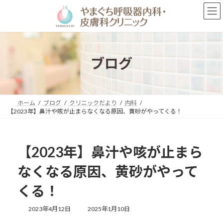
コ
ナ
ン
ビ
テ
ゲ
ン
ー
ツ
シ
へ
ョ
ブログ
ス
ン
キ
に
ッ
移
プ
動
ホーム
ブログ
クリニックだより
内科
【2023年】鼻汁や咳が止まらなくなる原因、黄砂がやってくる！
【2023年】鼻汁や咳が止まら
なくなる原因、黄砂がやって
くる！
最
2023年4月12日
2025年1月10日
終