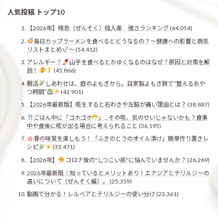
人気投稿 トップ10
【2026年】喘息（ぜんそく）吸入薬 強さランキング
(64,054)
毎日カップラーメンを食べるとどうなるの？〜健康への影響と病気
リストまとめ
〜
(54,412)
アレルギー？
山芋を食べるとかゆくなるのはなぜ？原因と対策を解
説！
(45,866)
腸活
しあわせは、庭のよもぎから。自家製よもぎ餅で“整えるおや
つ時間”
(42,901)
【2026年最新版】咳をすると右わきや左脇が痛い理由とは？
(38,887)
ごはん中に「ゴホゴホ
」…その咳、気のせいじゃないかも？食事
中や食後に咳が出る場合に考えられること
(36,195)
春の味覚を楽しもう！「ふきのとうのオイル漬け」簡単作り置きレ
シピ
(33,471)
【2026年】
コロナ後の"しつこい痰"に悩んでいませんか？
(26,269)
2026年最新版｜知っているとメリットあり！エナジアとテリルジーの
違いについて（ぜんそく編）。
(25,359)
動画で分かる！レルベアとテリルジーの使い分け
(23,361)