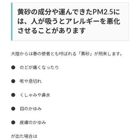
更
新
黄砂の成分や運んできたPM2.5に
日
時
は、人が吸うとアレルギーを悪化
:
させることがあります
大陸からは春の使者とも呼ばれる「黄砂」が飛来します。
● のどが痛くなったり
● 咳や息切れ
● くしゃみや鼻水
● 目のかゆみ
● 皮膚のかゆみ
が出た場合は