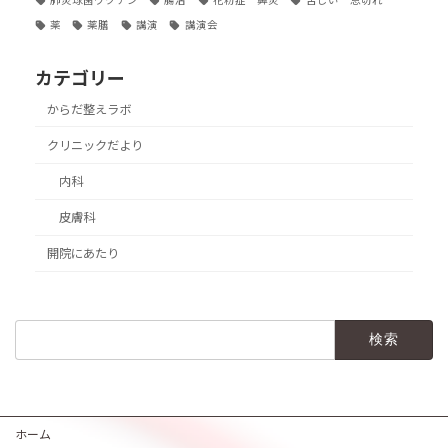
肺炎球菌ワクチン
腸活
花粉症 鼻炎
苦しい 息切れ
薬
薬膳
講演
講演会
カテゴリー
からだ整えラボ
クリニックだより
内科
皮膚科
開院にあたり
検
索:
ホーム