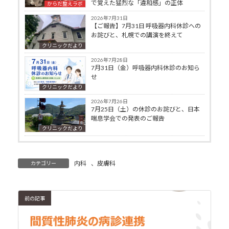
で覚えた猛烈な「違和感」の正体
からだ整えラボ
2026年7月31日
【ご報告】7月31日 呼吸器内科休診への
お詫びと、札幌での講演を終えて
クリニックだより
2026年7月28日
7月31日（金）呼吸器内科休診のお知ら
せ
クリニックだより
2026年7月26日
7月25日（土）の休診のお詫びと、日本
喘息学会での発表のご報告
クリニックだより
内科
、
皮膚科
カテゴリー
前の記事