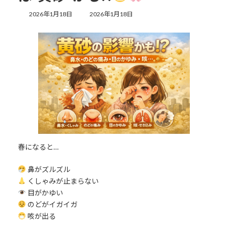
最
2026年1月18日
2026年1月18日
終
更
新
日
時
:
春になると…
鼻がズルズル
くしゃみが止まらない
目がかゆい
のどがイガイガ
咳が出る