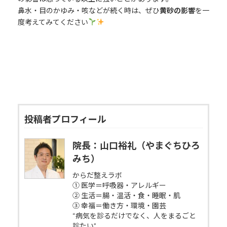
鼻水・目のかゆみ・咳などが続く時は、ぜひ
黄砂の影響
を一
度考えてみてください
投稿者プロフィール
院長：山口裕礼（やまぐちひろ
みち）
からだ整えラボ
① 医学＝呼吸器・アレルギー
② 生活＝腸・温活・食・睡眠・肌
③ 幸福＝働き方・環境・園芸
“病気を診るだけでなく、人をまるごと
診たい”