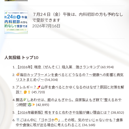
７月2４日（金）午後は、内科初診の方も予約なし
で受診できます
2026年7月16日
人気投稿 トップ10
【2026年】喘息（ぜんそく）吸入薬 強さランキング
(63,934)
毎日カップラーメンを食べるとどうなるの？〜健康への影響と病気
リストまとめ
〜
(54,304)
アレルギー？
山芋を食べるとかゆくなるのはなぜ？原因と対策を解
説！
(45,720)
腸活
しあわせは、庭のよもぎから。自家製よもぎ餅で“整えるおや
つ時間”
(42,895)
【2026年最新版】咳をすると右わきや左脇が痛い理由とは？
(38,852)
ごはん中に「ゴホゴホ
」…その咳、気のせいじゃないかも？食事
中や食後に咳が出る場合に考えられること
(36,168)