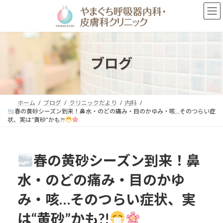
コ
ナ
ン
ビ
テ
ゲ
ン
ー
ツ
シ
へ
ョ
ブログ
ス
ン
キ
に
ッ
移
プ
動
ホーム
ブログ
クリニックだより
内科
春の黄砂シーズン到来！鼻水・のどの痛み・目のかゆみ・咳…そのつらい症
状、実は“黄砂”かも?!
春の黄砂シーズン到来！鼻
水・のどの痛み・目のかゆ
み・咳…そのつらい症状、実
は“黄砂”かも?!