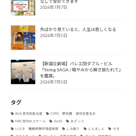
なしで受診できます
2026年7月7日
外ばかり見ていると、人生は苦しくなる
2026年7月5日
【新国立劇場】バレエ団ダブル・ビル
『String SAGA / 暗やみから解き放たれて』
を鑑賞。
2026年7月5日
タグ
AGA 男性型脱毛症
COPD 肺気腫 慢性気管支炎
MRC息切れスケール
sky10
あざ シミ
いびき 睡眠時無呼吸症候群
しみ取り
じんましん
せき