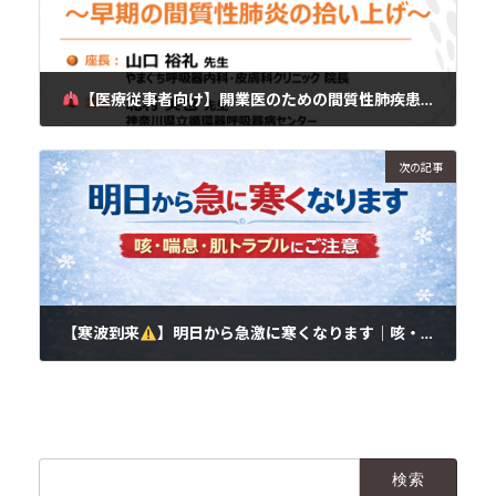
【医療従事者向け】開業医のための間質性肺疾患セミナーを開催します｜
2026年1月18日
次の記事
【寒波到来
】明日から急激に寒くなります｜咳・喘息・肌トラブルにご注意ください
2026年1月20日
検
索: