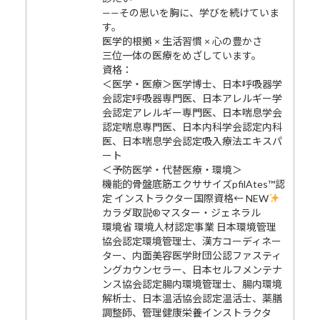
——その思いを胸に、学びを続けていま
す。
医学的根拠 × 生活習慣 × 心の豊かさ
三位一体の医療をめざしています。
資格：
＜医学・医療＞医学博士、日本呼吸器学
会認定呼吸器専門医、日本アレルギー学
会認定アレルギー専門医、日本喘息学会
認定喘息専門医、日本内科学会認定内科
医、日本喘息学会認定吸入療法エキスパ
ート
＜予防医学・代替医療・環境＞
機能的骨盤底筋エクササイズpfilAtes™認
定 インストラクター国際資格← NEW
カラダ取説®マスター・ジェネラル
環境省 環境人材認定事業 日本環境管理
協会認定環境管理士、漢方コーディネー
ター、内面美容医学財団公認ファスティ
ングカウンセラー、日本セルフメンテナ
ンス協会認定腸内環境管理士、腸内環境
解析士、日本温活協会認定温活士、薬膳
調整師、管理健康栄養インストラクタ