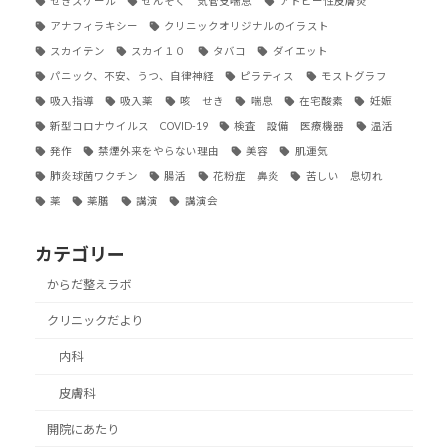
せきスケール
ぜんそく 気管支喘息
アトピー性皮膚炎
アナフィラキシー
クリニックオリジナルのイラスト
スカイテン
スカイ１０
タバコ
ダイエット
パニック、不安、うつ、自律神経
ピラティス
モストグラフ
吸入指導
吸入薬
咳 せき
喘息
在宅酸素
妊娠
新型コロナウイルス COVID-19
検査 設備 医療機器
温活
発作
禁煙外来をやらない理由
美容
肌運気
肺炎球菌ワクチン
腸活
花粉症 鼻炎
苦しい 息切れ
薬
薬膳
講演
講演会
カテゴリー
からだ整えラボ
クリニックだより
内科
皮膚科
開院にあたり