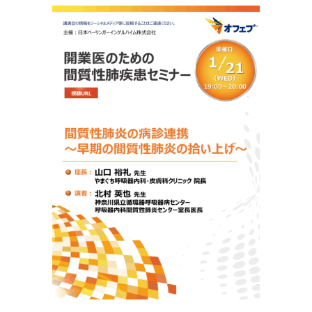
更
新
日
時
: