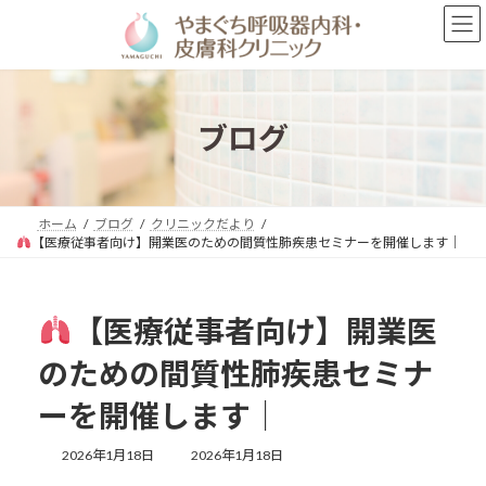
コ
ナ
ン
ビ
テ
ゲ
ン
ー
ツ
シ
へ
ョ
ブログ
ス
ン
キ
に
ッ
移
プ
動
ホーム
ブログ
クリニックだより
【医療従事者向け】開業医のための間質性肺疾患セミナーを開催します｜
【医療従事者向け】開業医
のための間質性肺疾患セミナ
ーを開催します｜
最
2026年1月18日
2026年1月18日
終