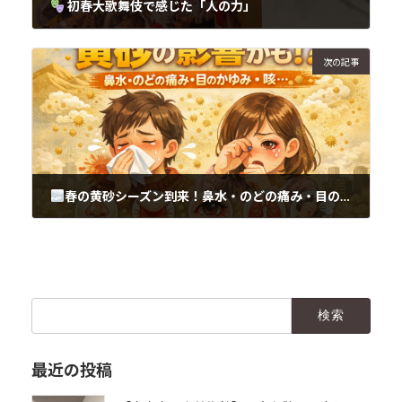
初春大歌舞伎で感じた「人の力」
2026年1月18日
次の記事
春の黄砂シーズン到来！鼻水・のどの痛み・目のかゆみ・咳…そのつらい症状、実は“黄砂”かも?!
2026年1月18日
検
索:
最近の投稿