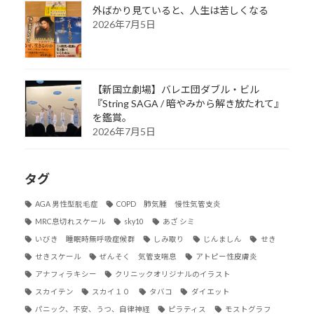
外ばかり見ていると、人生は苦しくなる
2026年7月5日
【新国立劇場】バレエ団ダブル・ビル
『String SAGA / 暗やみから解き放たれて』
を鑑賞。
2026年7月5日
タグ
AGA 男性型脱毛症
COPD 肺気腫 慢性気管支炎
MRC息切れスケール
sky10
あざ シミ
いびき 睡眠時無呼吸症候群
しみ取り
じんましん
せき
せきスケール
ぜんそく 気管支喘息
アトピー性皮膚炎
アナフィラキシー
クリニックオリジナルのイラスト
スカイテン
スカイ１０
タバコ
ダイエット
パニック、不安、うつ、自律神経
ピラティス
モストグラフ