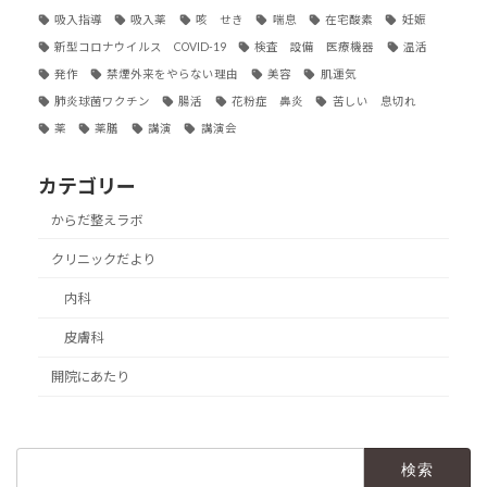
吸入指導
吸入薬
咳 せき
喘息
在宅酸素
妊娠
新型コロナウイルス COVID-19
検査 設備 医療機器
温活
発作
禁煙外来をやらない理由
美容
肌運気
肺炎球菌ワクチン
腸活
花粉症 鼻炎
苦しい 息切れ
薬
薬膳
講演
講演会
カテゴリー
からだ整えラボ
クリニックだより
内科
皮膚科
開院にあたり
検
索: