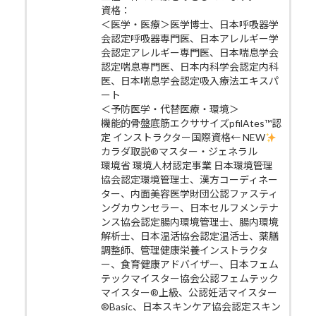
資格：
＜医学・医療＞医学博士、日本呼吸器学
会認定呼吸器専門医、日本アレルギー学
会認定アレルギー専門医、日本喘息学会
認定喘息専門医、日本内科学会認定内科
医、日本喘息学会認定吸入療法エキスパ
ート
＜予防医学・代替医療・環境＞
機能的骨盤底筋エクササイズpfilAtes™認
定 インストラクター国際資格← NEW
カラダ取説®マスター・ジェネラル
環境省 環境人材認定事業 日本環境管理
協会認定環境管理士、漢方コーディネー
ター、内面美容医学財団公認ファスティ
ングカウンセラー、日本セルフメンテナ
ンス協会認定腸内環境管理士、腸内環境
解析士、日本温活協会認定温活士、薬膳
調整師、管理健康栄養インストラクタ
ー、食育健康アドバイザー、日本フェム
テックマイスター協会公認フェムテック
マイスター®上級、公認妊活マイスター
®Basic、日本スキンケア協会認定スキン