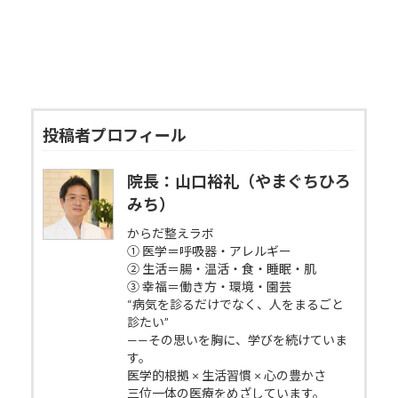
投稿者プロフィール
院長：山口裕礼（やまぐちひろ
みち）
からだ整えラボ
① 医学＝呼吸器・アレルギー
② 生活＝腸・温活・食・睡眠・肌
③ 幸福＝働き方・環境・園芸
“病気を診るだけでなく、人をまるごと
診たい”
——その思いを胸に、学びを続けていま
す。
医学的根拠 × 生活習慣 × 心の豊かさ
三位一体の医療をめざしています。