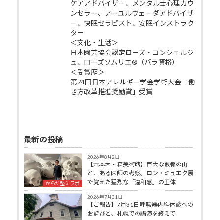
ケアアドバイザー、メンタル士心理カウ
ンセラー、アーユルヴェーダアドバイザ
ー、快眠セラピスト、安眠インストラク
ター
＜文化・生活＞
日本園芸協会認定ローズ・コンシェルジ
ュ、ローズソムリエ®（バラ資格）
＜受賞歴＞
第74回日本アレルギー学会学術大会「働
き方改革推進奨励賞」受賞
最新の投稿
2026年8月2日
【六本木・森美術館】巨大な骸骨の山
と、ある医師の考察。ロン・ミュエク展
で覚えた猛烈な「違和感」の正体
からだ整えラボ
2026年7月31日
【ご報告】7月31日 呼吸器内科休診への
お詫びと、札幌での講演を終えて