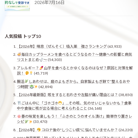
2026年7月16日
人気投稿 トップ10
【2026年】喘息（ぜんそく）吸入薬 強さランキング
(63,933)
毎日カップラーメンを食べるとどうなるの？〜健康への影響と病気
リストまとめ
〜
(54,303)
アレルギー？
山芋を食べるとかゆくなるのはなぜ？原因と対策を解
説！
(45,719)
腸活
しあわせは、庭のよもぎから。自家製よもぎ餅で“整えるおや
つ時間”
(42,894)
【2026年最新版】咳をすると右わきや左脇が痛い理由とは？
(38,850)
ごはん中に「ゴホゴホ
」…その咳、気のせいじゃないかも？食事
中や食後に咳が出る場合に考えられること
(36,168)
春の味覚を楽しもう！「ふきのとうのオイル漬け」簡単作り置きレ
シピ
(33,470)
【2026年】
コロナ後の"しつこい痰"に悩んでいませんか？
(26,220)