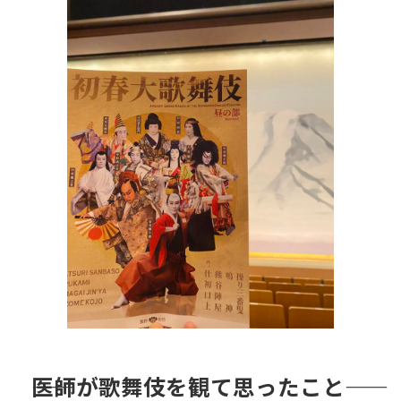
日
時
:
――医師が歌舞伎を観て思ったこと――