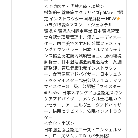
ート
＜予防医学・代替医療・環境＞
機能的骨盤底筋エクササイズpfilAtes™認
定 インストラクター国際資格← NEW
カラダ取説®マスター・ジェネラル
環境省 環境人材認定事業 日本環境管理
協会認定環境管理士、漢方コーディネー
ター、内面美容医学財団公認ファスティ
ングカウンセラー、日本セルフメンテナ
ンス協会認定腸内環境管理士、腸内環境
解析士、日本温活協会認定温活士、薬膳
調整師、管理健康栄養インストラクタ
ー、食育健康アドバイザー、日本フェム
テックマイスター協会公認フェムテック
マイスター®上級、公認妊活マイスター
®Basic、日本スキンケア協会認定スキン
ケアアドバイザー、メンタル士心理カウ
ンセラー、アーユルヴェーダアドバイザ
ー、快眠セラピスト、安眠インストラク
ター
＜文化・生活＞
日本園芸協会認定ローズ・コンシェルジ
ュ、ローズソムリエ®（バラ資格）