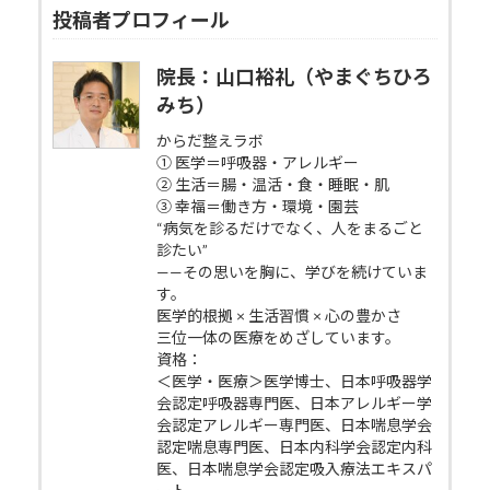
投稿者プロフィール
院長：山口裕礼（やまぐちひろ
みち）
からだ整えラボ
① 医学＝呼吸器・アレルギー
② 生活＝腸・温活・食・睡眠・肌
③ 幸福＝働き方・環境・園芸
“病気を診るだけでなく、人をまるごと
診たい”
——その思いを胸に、学びを続けていま
す。
医学的根拠 × 生活習慣 × 心の豊かさ
三位一体の医療をめざしています。
資格：
＜医学・医療＞医学博士、日本呼吸器学
会認定呼吸器専門医、日本アレルギー学
会認定アレルギー専門医、日本喘息学会
認定喘息専門医、日本内科学会認定内科
医、日本喘息学会認定吸入療法エキスパ