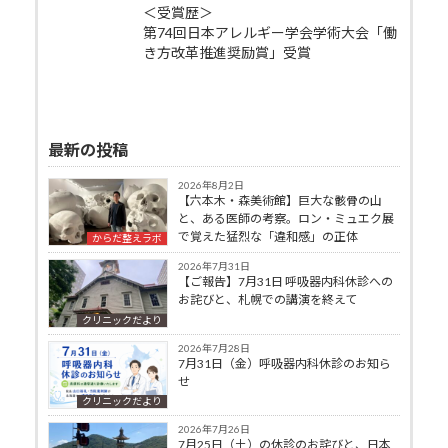
＜受賞歴＞
第74回日本アレルギー学会学術大会「働
き方改革推進奨励賞」受賞
最新の投稿
2026年8月2日
【六本木・森美術館】巨大な骸骨の山
と、ある医師の考察。ロン・ミュエク展
で覚えた猛烈な「違和感」の正体
からだ整えラボ
2026年7月31日
【ご報告】7月31日 呼吸器内科休診への
お詫びと、札幌での講演を終えて
クリニックだより
2026年7月28日
7月31日（金）呼吸器内科休診のお知ら
せ
クリニックだより
2026年7月26日
7月25日（土）の休診のお詫びと、日本