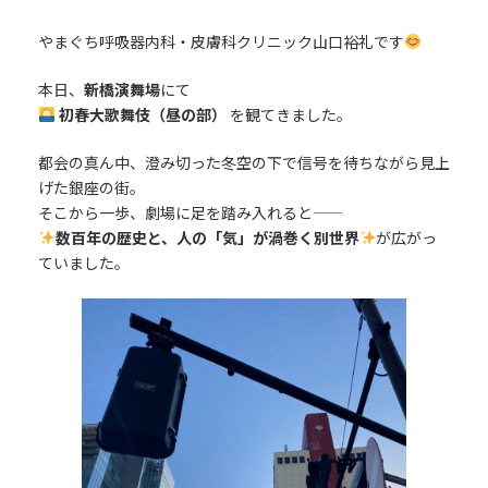
やまぐち呼吸器内科・皮膚科クリニック山口裕礼です
本日、
新橋演舞場
にて
初春大歌舞伎（昼の部）
を観てきました。
都会の真ん中、澄み切った冬空の下で信号を待ちながら見上
げた銀座の街。
そこから一歩、劇場に足を踏み入れると――
数百年の歴史と、人の「気」が渦巻く別世界
が広がっ
ていました。