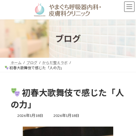
コ
ナ
ン
ビ
テ
ゲ
ン
ー
ツ
シ
へ
ョ
ブログ
ス
ン
キ
に
ッ
移
プ
動
ホーム
ブログ
からだ整えラボ
初春大歌舞伎で感じた「人の力」
初春大歌舞伎で感じた「人
の力」
最
2026年1月18日
2026年1月18日
終
更
新