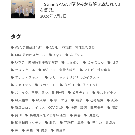
『String SAGA / 暗やみから解き放たれて』
を鑑賞。
2026年7月5日
タグ
AGA 男性型脱毛症
COPD 肺気腫 慢性気管支炎
MRC息切れスケール
sky10
あざ シミ
いびき 睡眠時無呼吸症候群
しみ取り
じんましん
せき
せきスケール
ぜんそく 気管支喘息
アトピー性皮膚炎
アナフィラキシー
クリニックオリジナルのイラスト
スカイテン
スカイ１０
タバコ
ダイエット
パニック、不安、うつ、自律神経
ピラティス
モストグラフ
吸入指導
吸入薬
咳 せき
喘息
在宅酸素
妊娠
新型コロナウイルス COVID-19
検査 設備 医療機器
温活
発作
禁煙外来をやらない理由
美容
肌運気
肺炎球菌ワクチン
腸活
花粉症 鼻炎
苦しい 息切れ
薬
薬膳
講演
講演会