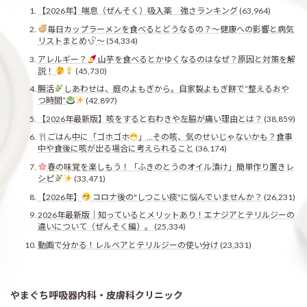
【2026年】喘息（ぜんそく）吸入薬 強さランキング
(63,964)
毎日カップラーメンを食べるとどうなるの？〜健康への影響と病気
リストまとめ
〜
(54,334)
アレルギー？
山芋を食べるとかゆくなるのはなぜ？原因と対策を解
説！
(45,730)
腸活
しあわせは、庭のよもぎから。自家製よもぎ餅で“整えるおや
つ時間”
(42,897)
【2026年最新版】咳をすると右わきや左脇が痛い理由とは？
(38,859)
ごはん中に「ゴホゴホ
」…その咳、気のせいじゃないかも？食事
中や食後に咳が出る場合に考えられること
(36,174)
春の味覚を楽しもう！「ふきのとうのオイル漬け」簡単作り置きレ
シピ
(33,471)
【2026年】
コロナ後の"しつこい痰"に悩んでいませんか？
(26,231)
2026年最新版｜知っているとメリットあり！エナジアとテリルジーの
違いについて（ぜんそく編）。
(25,334)
動画で分かる！レルベアとテリルジーの使い分け
(23,331)
やまぐち呼吸器内科・皮膚科クリニック