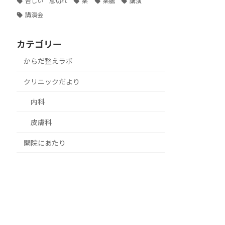
苦しい 息切れ
薬
薬膳
講演
講演会
カテゴリー
からだ整えラボ
クリニックだより
内科
皮膚科
開院にあたり