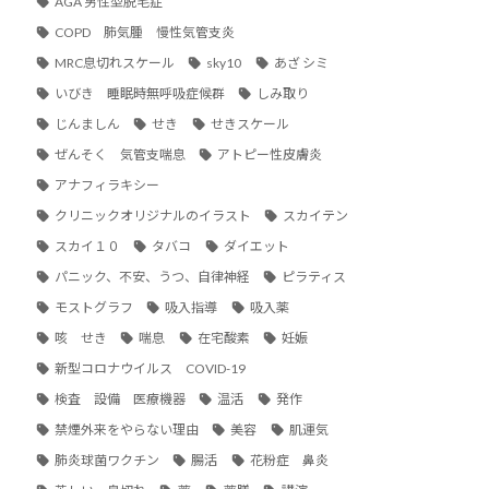
AGA 男性型脱毛症
COPD 肺気腫 慢性気管支炎
MRC息切れスケール
sky10
あざ シミ
いびき 睡眠時無呼吸症候群
しみ取り
じんましん
せき
せきスケール
ぜんそく 気管支喘息
アトピー性皮膚炎
アナフィラキシー
クリニックオリジナルのイラスト
スカイテン
スカイ１０
タバコ
ダイエット
パニック、不安、うつ、自律神経
ピラティス
モストグラフ
吸入指導
吸入薬
咳 せき
喘息
在宅酸素
妊娠
新型コロナウイルス COVID-19
検査 設備 医療機器
温活
発作
禁煙外来をやらない理由
美容
肌運気
肺炎球菌ワクチン
腸活
花粉症 鼻炎