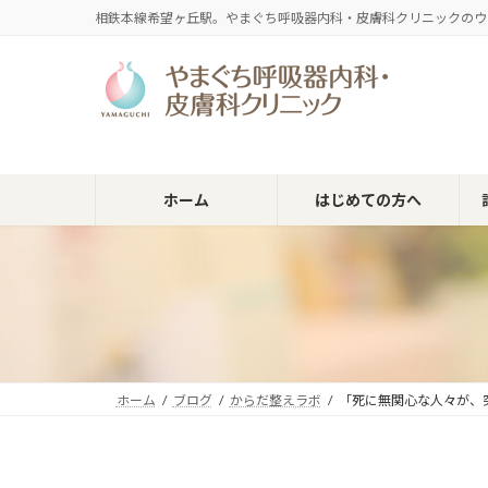
コ
ナ
相鉄本線希望ヶ丘駅。やまぐち呼吸器内科・皮膚科クリニックのウ
ン
ビ
テ
ゲ
ン
ー
ツ
シ
へ
ョ
ス
ン
キ
に
ホーム
はじめての方へ
ッ
移
プ
動
ホーム
ブログ
からだ整えラボ
「死に無関心な人々が、突