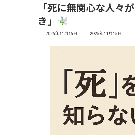
「死に無関心な人々が
き」
最
2025年11月15日
2025年11月15日
終
更
新
日
時
: