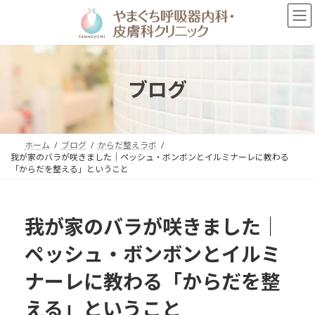
コ
ナ
ン
ビ
テ
ゲ
ン
ー
ツ
シ
へ
ョ
ブログ
ス
ン
キ
に
ッ
移
プ
動
ホーム
ブログ
からだ整えラボ
我が家のバラが咲きました｜ペッシュ・ボンボンとイルミナーレに教わる
「からだを整える」ということ
我が家のバラが咲きました｜
ペッシュ・ボンボンとイルミ
ナーレに教わる「からだを整
える」ということ