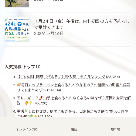
７月2４日（金）午後は、内科初診の方も予約なし
で受診できます
2026年7月16日
人気投稿 トップ10
【2026年】喘息（ぜんそく）吸入薬 強さランキング
(63,934)
毎日カップラーメンを食べるとどうなるの？〜健康への影響と病気
リストまとめ
〜
(54,304)
アレルギー？
山芋を食べるとかゆくなるのはなぜ？原因と対策を解
説！
(45,720)
腸活
しあわせは、庭のよもぎから。自家製よもぎ餅で“整えるおや
つ時間”
(42,895)
【2026年最新版】咳をすると右わきや左脇が痛い理由とは？
(38,852)
オンライン予約
電話
駐車場
ごはん中に「ゴホゴホ
」…その咳、気のせいじゃないかも？食事