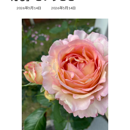
最
2026年5月14日
2026年5月14日
終
更
新
日
時
: