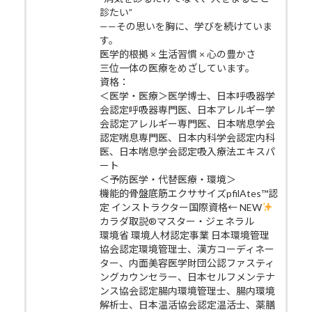
診たい”
——その思いを胸に、学びを続けていま
す。
医学的根拠 × 生活習慣 × 心の豊かさ
三位一体の医療をめざしています。
資格：
＜医学・医療＞医学博士、日本呼吸器学
会認定呼吸器専門医、日本アレルギー学
会認定アレルギー専門医、日本喘息学会
認定喘息専門医、日本内科学会認定内科
医、日本喘息学会認定吸入療法エキスパ
ート
＜予防医学・代替医療・環境＞
機能的骨盤底筋エクササイズpfilAtes™認
定 インストラクター国際資格← NEW
カラダ取説®マスター・ジェネラル
環境省 環境人材認定事業 日本環境管理
協会認定環境管理士、漢方コーディネー
ター、内面美容医学財団公認ファスティ
ングカウンセラー、日本セルフメンテナ
ンス協会認定腸内環境管理士、腸内環境
解析士、日本温活協会認定温活士、薬膳