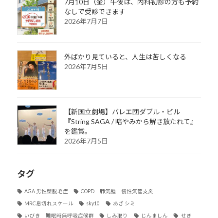
7月10日（金）午後は、内科初診の方も予約
なしで受診できます
2026年7月7日
外ばかり見ていると、人生は苦しくなる
2026年7月5日
【新国立劇場】バレエ団ダブル・ビル
『String SAGA / 暗やみから解き放たれて』
を鑑賞。
2026年7月5日
タグ
AGA 男性型脱毛症
COPD 肺気腫 慢性気管支炎
MRC息切れスケール
sky10
あざ シミ
いびき 睡眠時無呼吸症候群
しみ取り
じんましん
せき