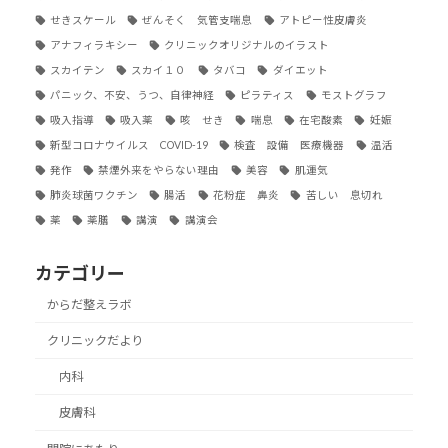
せきスケール
ぜんそく 気管支喘息
アトピー性皮膚炎
アナフィラキシー
クリニックオリジナルのイラスト
スカイテン
スカイ１０
タバコ
ダイエット
パニック、不安、うつ、自律神経
ピラティス
モストグラフ
吸入指導
吸入薬
咳 せき
喘息
在宅酸素
妊娠
新型コロナウイルス COVID-19
検査 設備 医療機器
温活
発作
禁煙外来をやらない理由
美容
肌運気
肺炎球菌ワクチン
腸活
花粉症 鼻炎
苦しい 息切れ
薬
薬膳
講演
講演会
カテゴリー
からだ整えラボ
クリニックだより
内科
皮膚科