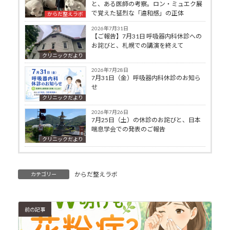
と、ある医師の考察。ロン・ミュエク展
で覚えた猛烈な「違和感」の正体
からだ整えラボ
2026年7月31日
【ご報告】7月31日 呼吸器内科休診への
お詫びと、札幌での講演を終えて
クリニックだより
2026年7月28日
7月31日（金）呼吸器内科休診のお知ら
せ
クリニックだより
2026年7月26日
7月25日（土）の休診のお詫びと、日本
喘息学会での発表のご報告
クリニックだより
からだ整えラボ
カテゴリー
前の記事