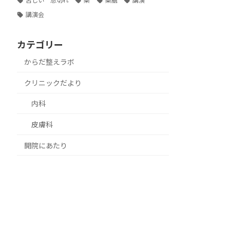
苦しい 息切れ
薬
薬膳
講演
講演会
カテゴリー
からだ整えラボ
クリニックだより
内科
皮膚科
開院にあたり