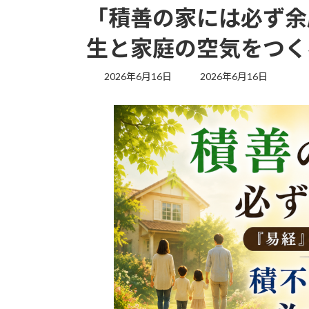
「積善の家には必ず余
生と家庭の空気をつく
最
2026年6月16日
2026年6月16日
終
更
新
日
時
: