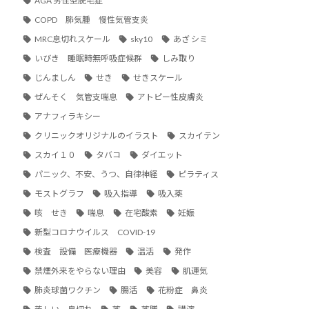
AGA 男性型脱毛症
COPD 肺気腫 慢性気管支炎
MRC息切れスケール
sky10
あざ シミ
いびき 睡眠時無呼吸症候群
しみ取り
じんましん
せき
せきスケール
ぜんそく 気管支喘息
アトピー性皮膚炎
アナフィラキシー
クリニックオリジナルのイラスト
スカイテン
スカイ１０
タバコ
ダイエット
パニック、不安、うつ、自律神経
ピラティス
モストグラフ
吸入指導
吸入薬
咳 せき
喘息
在宅酸素
妊娠
新型コロナウイルス COVID-19
検査 設備 医療機器
温活
発作
禁煙外来をやらない理由
美容
肌運気
肺炎球菌ワクチン
腸活
花粉症 鼻炎