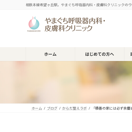
コ
ナ
相鉄本線希望ヶ丘駅。やまぐち呼吸器内科・皮膚科クリニックのウ
ン
ビ
テ
ゲ
ン
ー
ツ
シ
へ
ョ
ス
ン
キ
に
ホーム
はじめての方へ
ッ
移
プ
動
ホーム
ブログ
からだ整えラボ
「積善の家には必ず余慶