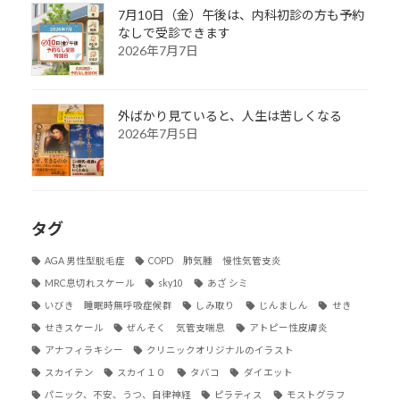
7月10日（金）午後は、内科初診の方も予約
なしで受診できます
2026年7月7日
外ばかり見ていると、人生は苦しくなる
2026年7月5日
タグ
AGA 男性型脱毛症
COPD 肺気腫 慢性気管支炎
MRC息切れスケール
sky10
あざ シミ
いびき 睡眠時無呼吸症候群
しみ取り
じんましん
せき
せきスケール
ぜんそく 気管支喘息
アトピー性皮膚炎
アナフィラキシー
クリニックオリジナルのイラスト
スカイテン
スカイ１０
タバコ
ダイエット
パニック、不安、うつ、自律神経
ピラティス
モストグラフ