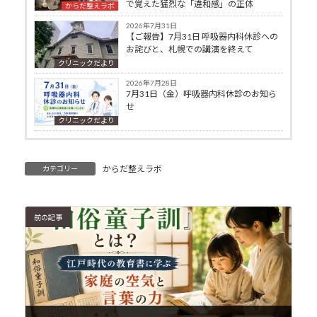
で覚えた猛烈な「違和感」の正体
からだ整えラボ
2026年7月31日
【ご報告】7月31日 呼吸器内科休診への
お詫びと、札幌での講演を終えて
クリニックだより
2026年7月28日
7月31日（金）呼吸器内科休診のお知ら
せ
クリニックだより
からだ整えラボ
カテゴリー
前の記事