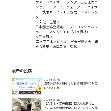
ケアアドバイザー、メンタル士心理カウ
ンセラー、アーユルヴェーダアドバイザ
ー、快眠セラピスト、安眠インストラク
ター
＜文化・生活＞
日本園芸協会認定ローズ・コンシェルジ
ュ、ローズソムリエ®（バラ資格）
＜受賞歴＞
第74回日本アレルギー学会学術大会「働
き方改革推進奨励賞」受賞
最新の投稿
2026年8月7日
夏季休診のお知らせと休診期間中の対応
について
クリニックだより
2026年8月2日
【六本木・森美術館】巨大な骸骨の山
と、ある医師の考察。ロン・ミュエク展