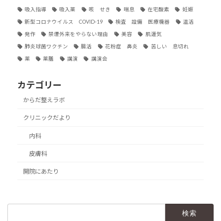
吸入指導
吸入薬
咳 せき
喘息
在宅酸素
妊娠
新型コロナウイルス COVID-19
検査 設備 医療機器
温活
発作
禁煙外来をやらない理由
美容
肌運気
肺炎球菌ワクチン
腸活
花粉症 鼻炎
苦しい 息切れ
薬
薬膳
講演
講演会
カテゴリー
からだ整えラボ
クリニックだより
内科
皮膚科
開院にあたり
検
索: