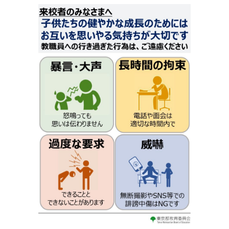
更
新
日
時
: