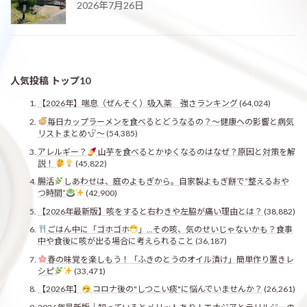
2026年7月26日
人気投稿 トップ10
【2026年】喘息（ぜんそく）吸入薬 強さランキング
(64,024)
毎日カップラーメンを食べるとどうなるの？〜健康への影響と病気
リストまとめ
〜
(54,385)
アレルギー？
山芋を食べるとかゆくなるのはなぜ？原因と対策を解
説！
(45,822)
腸活
しあわせは、庭のよもぎから。自家製よもぎ餅で“整えるおや
つ時間”
(42,900)
【2026年最新版】咳をすると右わきや左脇が痛い理由とは？
(38,882)
ごはん中に「ゴホゴホ
」…その咳、気のせいじゃないかも？食事
中や食後に咳が出る場合に考えられること
(36,187)
春の味覚を楽しもう！「ふきのとうのオイル漬け」簡単作り置きレ
シピ
(33,471)
【2026年】
コロナ後の"しつこい痰"に悩んでいませんか？
(26,261)