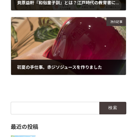
貝原益軒『和俗童子訓』とは？江戸時代の教育書に学ぶ、家庭の空気と言葉の力
2026年6月16日
次の記事
初夏の手仕事。赤ジソジュースを作りました
2026年6月18日
検
索:
最近の投稿