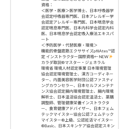
資格：
＜医学・医療＞医学博士、日本呼吸器学
会認定呼吸器専門医、日本アレルギー学
会認定アレルギー専門医、日本喘息学会
認定喘息専門医、日本内科学会認定内科
医、日本喘息学会認定吸入療法エキスパ
ート
＜予防医学・代替医療・環境＞
機能的骨盤底筋エクササイズpfilAtes™認
定 インストラクター国際資格← NEW
カラダ取説®マスター・ジェネラル
環境省 環境人材認定事業 日本環境管理
協会認定環境管理士、漢方コーディネー
ター、内面美容医学財団公認ファスティ
ングカウンセラー、日本セルフメンテナ
ンス協会認定腸内環境管理士、腸内環境
解析士、日本温活協会認定温活士、薬膳
調整師、管理健康栄養インストラクタ
ー、食育健康アドバイザー、日本フェム
テックマイスター協会公認フェムテック
マイスター®上級、公認妊活マイスター
®Basic、日本スキンケア協会認定スキン