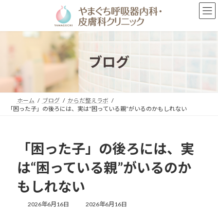
コ
ナ
ン
ビ
テ
ゲ
ン
ー
ツ
シ
へ
ョ
ブログ
ス
ン
キ
に
ッ
移
プ
動
ホーム
ブログ
からだ整えラボ
「困った子」の後ろには、実は“困っている親”がいるのかもしれない
「困った子」の後ろには、実
は“困っている親”がいるのか
もしれない
最
2026年6月16日
2026年6月16日
終