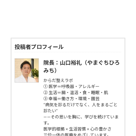
投稿者プロフィール
院長：山口裕礼（やまぐちひろ
みち）
からだ整えラボ
① 医学＝呼吸器・アレルギー
② 生活＝腸・温活・食・睡眠・肌
③ 幸福＝働き方・環境・園芸
“病気を診るだけでなく、人をまるごと
診たい”
——その思いを胸に、学びを続けていま
す。
医学的根拠 × 生活習慣 × 心の豊かさ
三位一体の医療をめざしています。