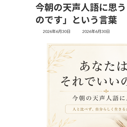
今朝の天声人語に思う
のです」という言葉
最
2026年6月30日
2026年6月30日
終
更
新
日
時
: