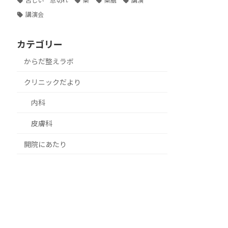
苦しい 息切れ
薬
薬膳
講演
講演会
カテゴリー
からだ整えラボ
クリニックだより
内科
皮膚科
開院にあたり