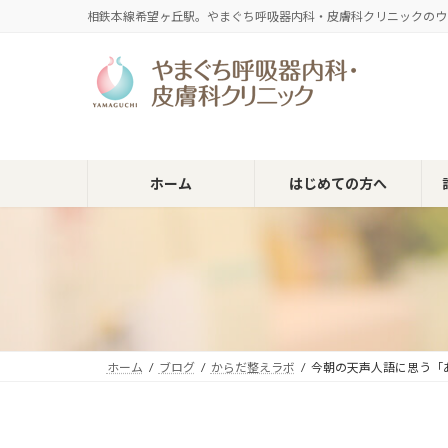
コ
ナ
相鉄本線希望ヶ丘駅。やまぐち呼吸器内科・皮膚科クリニックのウ
ン
ビ
テ
ゲ
ン
ー
ツ
シ
へ
ョ
ス
ン
キ
に
ホーム
はじめての方へ
ッ
移
プ
動
ホーム
ブログ
からだ整えラボ
今朝の天声人語に思う「