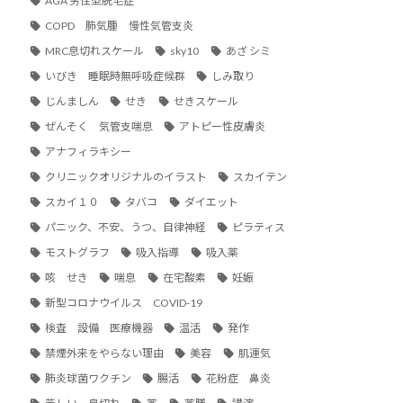
AGA 男性型脱毛症
COPD 肺気腫 慢性気管支炎
MRC息切れスケール
sky10
あざ シミ
いびき 睡眠時無呼吸症候群
しみ取り
じんましん
せき
せきスケール
ぜんそく 気管支喘息
アトピー性皮膚炎
アナフィラキシー
クリニックオリジナルのイラスト
スカイテン
スカイ１０
タバコ
ダイエット
パニック、不安、うつ、自律神経
ピラティス
モストグラフ
吸入指導
吸入薬
咳 せき
喘息
在宅酸素
妊娠
新型コロナウイルス COVID-19
検査 設備 医療機器
温活
発作
禁煙外来をやらない理由
美容
肌運気
肺炎球菌ワクチン
腸活
花粉症 鼻炎