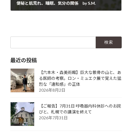
便秘と肌荒れ、睡眠、気分の関係 by S.M.
2026年7月4日
検
索:
最近の投稿
【六本木・森美術館】巨大な骸骨の山と、あ
る医師の考察。ロン・ミュエク展で覚えた猛
烈な「違和感」の正体
2026年8月2日
【ご報告】7月31日 呼吸器内科休診へのお詫
びと、札幌での講演を終えて
2026年7月31日