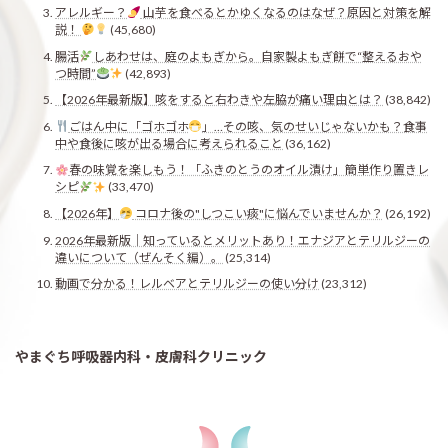
アレルギー？
山芋を食べるとかゆくなるのはなぜ？原因と対策を解
説！
(45,680)
腸活
しあわせは、庭のよもぎから。自家製よもぎ餅で“整えるおや
つ時間”
(42,893)
【2026年最新版】咳をすると右わきや左脇が痛い理由とは？
(38,842)
ごはん中に「ゴホゴホ
」…その咳、気のせいじゃないかも？食事
中や食後に咳が出る場合に考えられること
(36,162)
春の味覚を楽しもう！「ふきのとうのオイル漬け」簡単作り置きレ
シピ
(33,470)
【2026年】
コロナ後の"しつこい痰"に悩んでいませんか？
(26,192)
2026年最新版｜知っているとメリットあり！エナジアとテリルジーの
違いについて（ぜんそく編）。
(25,314)
動画で分かる！レルベアとテリルジーの使い分け
(23,312)
やまぐち呼吸器内科・皮膚科クリニック