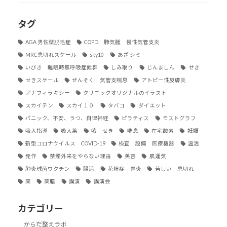
タグ
AGA 男性型脱毛症
COPD 肺気腫 慢性気管支炎
MRC息切れスケール
sky10
あざ シミ
いびき 睡眠時無呼吸症候群
しみ取り
じんましん
せき
せきスケール
ぜんそく 気管支喘息
アトピー性皮膚炎
アナフィラキシー
クリニックオリジナルのイラスト
スカイテン
スカイ１０
タバコ
ダイエット
パニック、不安、うつ、自律神経
ピラティス
モストグラフ
吸入指導
吸入薬
咳 せき
喘息
在宅酸素
妊娠
新型コロナウイルス COVID-19
検査 設備 医療機器
温活
発作
禁煙外来をやらない理由
美容
肌運気
肺炎球菌ワクチン
腸活
花粉症 鼻炎
苦しい 息切れ
薬
薬膳
講演
講演会
カテゴリー
からだ整えラボ