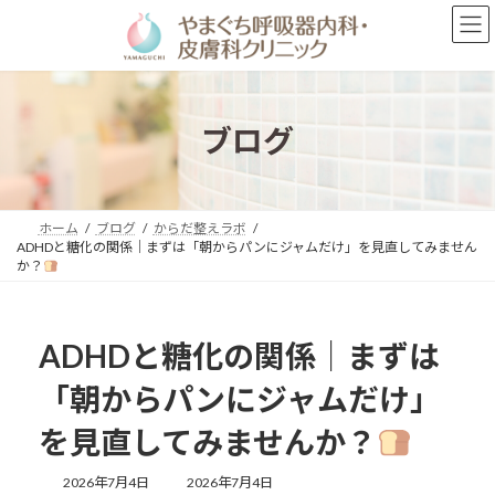
コ
ナ
ン
ビ
テ
ゲ
ン
ー
ツ
シ
へ
ョ
ブログ
ス
ン
キ
に
ッ
移
プ
動
ホーム
ブログ
からだ整えラボ
ADHDと糖化の関係｜まずは「朝からパンにジャムだけ」を見直してみません
か？
ADHDと糖化の関係｜まずは
「朝からパンにジャムだけ」
を見直してみませんか？
最
2026年7月4日
2026年7月4日