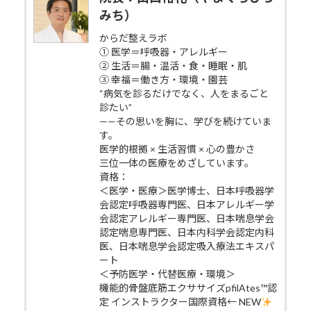
みち）
からだ整えラボ
① 医学＝呼吸器・アレルギー
② 生活＝腸・温活・食・睡眠・肌
③ 幸福＝働き方・環境・園芸
“病気を診るだけでなく、人をまるごと
診たい”
——その思いを胸に、学びを続けていま
す。
医学的根拠 × 生活習慣 × 心の豊かさ
三位一体の医療をめざしています。
資格：
＜医学・医療＞医学博士、日本呼吸器学
会認定呼吸器専門医、日本アレルギー学
会認定アレルギー専門医、日本喘息学会
認定喘息専門医、日本内科学会認定内科
医、日本喘息学会認定吸入療法エキスパ
ート
＜予防医学・代替医療・環境＞
機能的骨盤底筋エクササイズpfilAtes™認
定 インストラクター国際資格← NEW