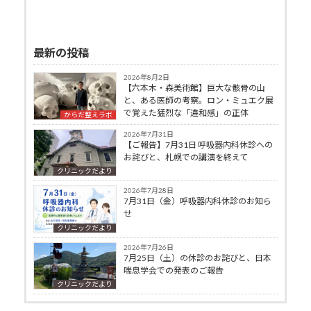
最新の投稿
2026年8月2日
【六本木・森美術館】巨大な骸骨の山
と、ある医師の考察。ロン・ミュエク展
で覚えた猛烈な「違和感」の正体
からだ整えラボ
2026年7月31日
【ご報告】7月31日 呼吸器内科休診への
お詫びと、札幌での講演を終えて
クリニックだより
2026年7月28日
7月31日（金）呼吸器内科休診のお知ら
せ
クリニックだより
2026年7月26日
7月25日（土）の休診のお詫びと、日本
喘息学会での発表のご報告
クリニックだより