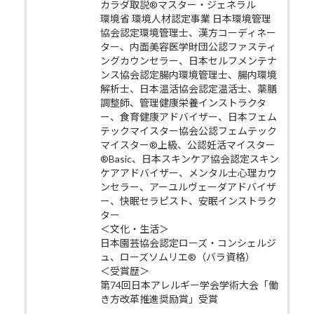
カラダ取説®マスター・ジェネラル
環境省 環境人材認定事業 日本環境管理
協会認定環境管理士、漢方コーディネー
ター、内面美容医学財団公認ファスティ
ングカウンセラー、日本セルフメンテナ
ンス協会認定腸内環境管理士、腸内環境
解析士、日本温活協会認定温活士、薬膳
調整師、管理健康栄養インストラクタ
ー、食育健康アドバイザー、日本フェム
テックマイスター協会公認フェムテック
マイスター®上級、公認妊活マイスター
®Basic、日本スキンケア協会認定スキン
ケアアドバイザー、メンタル士心理カウ
ンセラー、アーユルヴェーダアドバイザ
ー、快眠セラピスト、安眠インストラク
ター
＜文化・生活＞
日本園芸協会認定ローズ・コンシェルジ
ュ、ローズソムリエ®（バラ資格）
＜受賞歴＞
第74回日本アレルギー学会学術大会「働
き方改革推進奨励賞」受賞