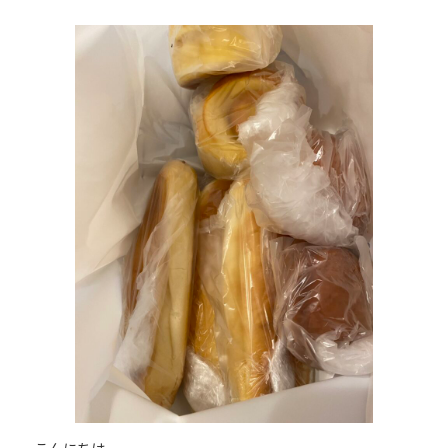
終
更
新
日
時
: