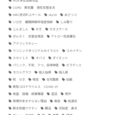
AGA 男性型脱毛症
COPD 肺気腫 慢性気管支炎
MRC息切れスケール
sky10
あざ シミ
いびき 睡眠時無呼吸症候群
しみ取り
じんましん
せき
せきスケール
ぜんそく 気管支喘息
アトピー性皮膚炎
アナフィラキシー
クリニックオリジナルのイラスト
スカイテン
スカイ１０
タバコ
ダイエット
パニック、不安、うつ、自律神経
ピラティス
モストグラフ
吸入指導
吸入薬
咳 せき
喘息
在宅酸素
妊娠
新型コロナウイルス COVID-19
検査 設備 医療機器
温活
発作
禁煙外来をやらない理由
美容
肌運気
肺炎球菌ワクチン
腸活
花粉症 鼻炎