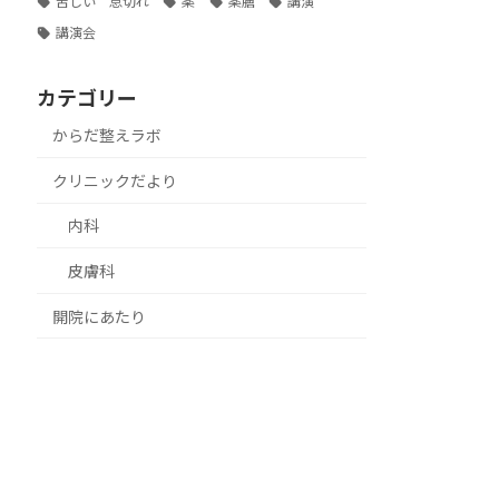
苦しい 息切れ
薬
薬膳
講演
講演会
カテゴリー
からだ整えラボ
クリニックだより
内科
皮膚科
開院にあたり