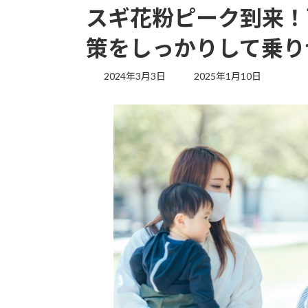
スギ花粉ピーク到来！
策をしっかりして乗り
最
2024年3月3日
2025年1月10日
終
更
新
日
時
: