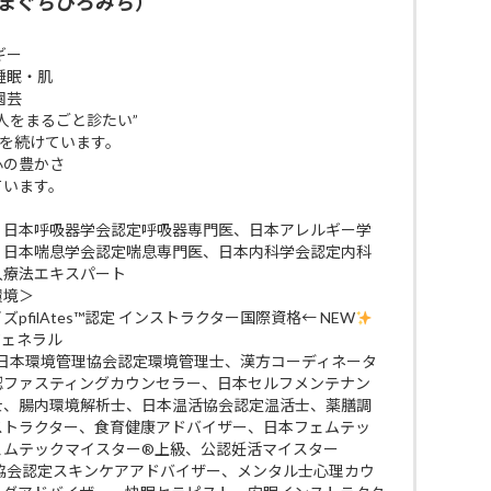
まぐちひろみち）
ギー
睡眠・肌
園芸
人をまるごと診たい”
びを続けています。
 心の豊かさ
ています。
、日本呼吸器学会認定呼吸器専門医、日本アレルギー学
、日本喘息学会認定喘息専門医、日本内科学会認定内科
入療法エキスパート
環境＞
filAtes™認定 インストラクター国際資格← NEW
ジェネラル
 日本環境管理協会認定環境管理士、漢方コーディネータ
認ファスティングカウンセラー、日本セルフメンテナン
士、腸内環境解析士、日本温活協会認定温活士、薬膳調
ストラクター、食育健康アドバイザー、日本フェムテッ
ェムテックマイスター®上級、公認妊活マイスター
ケア協会認定スキンケアアドバイザー、メンタル士心理カウ