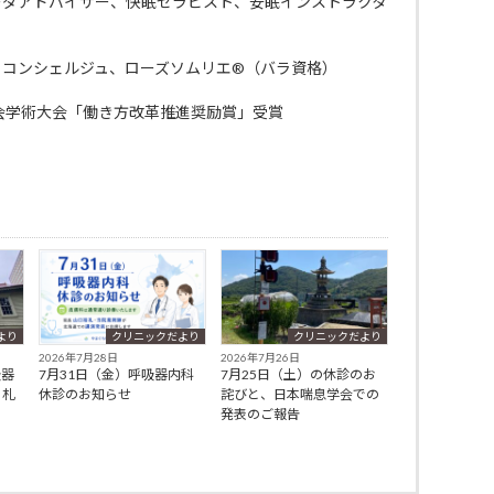
ーダアドバイザー、快眠セラピスト、安眠インストラクタ
・コンシェルジュ、ローズソムリエ®（バラ資格）
会学術大会「働き方改革推進奨励賞」受賞
より
クリニックだより
クリニックだより
2026年7月28日
2026年7月26日
吸器
7月31日（金）呼吸器内科
7月25日（土）の休診のお
、札
休診のお知らせ
詫びと、日本喘息学会での
発表のご報告