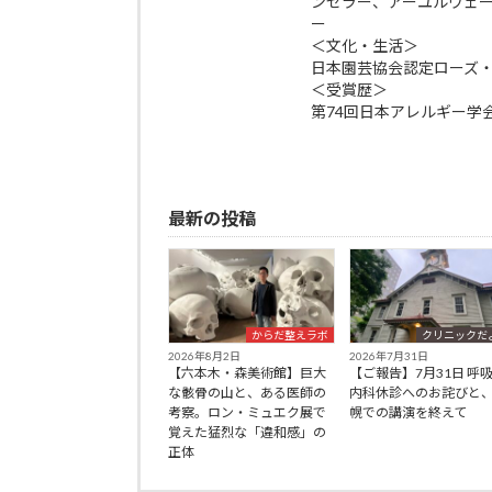
ンセラー、アーユルヴェ
ー
＜文化・生活＞
日本園芸協会認定ローズ
＜受賞歴＞
第74回日本アレルギー学
最新の投稿
からだ整えラボ
クリニックだ
2026年8月2日
2026年7月31日
【六本木・森美術館】巨大
【ご報告】7月31日 呼
な骸骨の山と、ある医師の
内科休診へのお詫びと
考察。ロン・ミュエク展で
幌での講演を終えて
覚えた猛烈な「違和感」の
正体