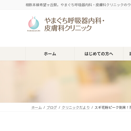
コ
ナ
相鉄本線希望ヶ丘駅。やまぐち呼吸器内科・皮膚科クリニックのウ
ン
ビ
テ
ゲ
ン
ー
ツ
シ
へ
ョ
ス
ン
キ
に
ホーム
はじめての方へ
ッ
移
プ
動
ホーム
ブログ
クリニックだより
スギ花粉ピーク到来！