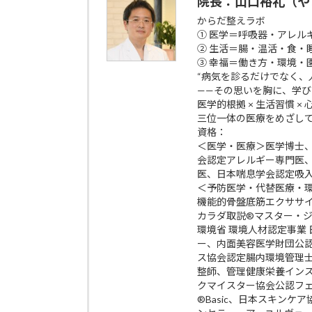
院長：山口裕礼（や
からだ整えラボ
① 医学＝呼吸器・アレル
② 生活＝腸・温活・食・
③ 幸福＝働き方・環境・
“病気を診るだけでなく、
——その思いを胸に、学
医学的根拠 × 生活習慣 ×
三位一体の医療をめざし
資格：
＜医学・医療＞医学博士
会認定アレルギー専門医
医、日本喘息学会認定吸
＜予防医学・代替医療・
機能的骨盤底筋エクササイズp
カラダ取説®マスター・
環境省 環境人材認定事業
ー、内面美容医学財団公
ス協会認定腸内環境管理
整師、管理健康栄養イン
クマイスター協会公認フ
®Basic、日本スキン