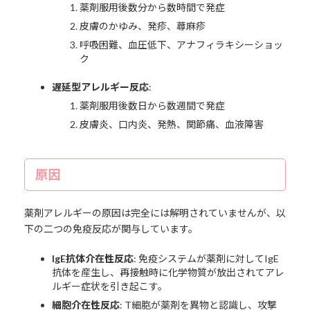
薬剤服用後数分から数時間で発症
皮膚のかゆみ、発疹、蕁麻疹
呼吸困難、血圧低下、アナフィラキシーショッ
ク
遅延型アレルギー反応
:
薬剤服用後数日から数週間で発症
皮膚炎、口内炎、発熱、関節痛、血液障害
原因
薬剤アレルギーの原因は完全には解明されていませんが、以
下の二つの免疫反応が関与しています。
IgE抗体介在性反応
: 免疫システムが薬剤に対してIgE
抗体を産生し、再接触時に化学物質が放出されてアレ
ルギー症状を引き起こす。
細胞介在性反応
: T細胞が薬剤を異物と認識し、攻撃