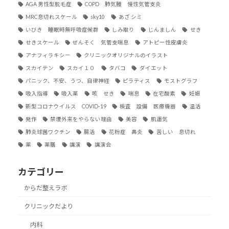
AGA 男性型脱毛症
COPD 肺気腫 慢性気管支炎
MRC息切れスケール
sky10
あざ シミ
いびき 睡眠時無呼吸症候群
しみ取り
じんましん
せき
せきスケール
ぜんそく 気管支喘息
アトピー性皮膚炎
アナフィラキシー
クリニックオリジナルのイラスト
スカイテン
スカイ１０
タバコ
ダイエット
パニック、不安、うつ、自律神経
ピラティス
モストグラフ
吸入指導
吸入薬
咳 せき
喘息
在宅酸素
妊娠
新型コロナウイルス COVID-19
検査 設備 医療機器
温活
発作
禁煙外来をやらない理由
美容
肌運気
肺炎球菌ワクチン
腸活
花粉症 鼻炎
苦しい 息切れ
薬
薬膳
講演
講演会
カテゴリー
からだ整えラボ
クリニックだより
内科