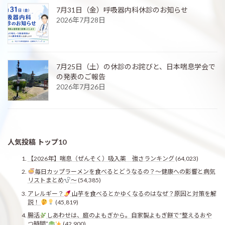
7月31日（金）呼吸器内科休診のお知らせ
2026年7月28日
7月25日（土）の休診のお詫びと、日本喘息学会で
の発表のご報告
2026年7月26日
人気投稿 トップ10
【2026年】喘息（ぜんそく）吸入薬 強さランキング
(64,023)
毎日カップラーメンを食べるとどうなるの？〜健康への影響と病気
リストまとめ
〜
(54,385)
アレルギー？
山芋を食べるとかゆくなるのはなぜ？原因と対策を解
説！
(45,819)
腸活
しあわせは、庭のよもぎから。自家製よもぎ餅で“整えるおや
つ時間”
(42,900)