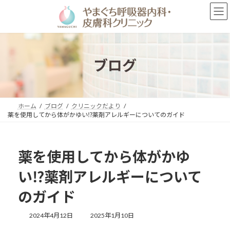
コ
ナ
ン
ビ
テ
ゲ
ン
ー
ツ
シ
へ
ョ
ブログ
ス
ン
キ
に
ッ
移
プ
動
ホーム
ブログ
クリニックだより
薬を使用してから体がかゆい⁉薬剤アレルギーについてのガイド
薬を使用してから体がかゆ
い⁉薬剤アレルギーについて
のガイド
最
2024年4月12日
2025年1月10日
終