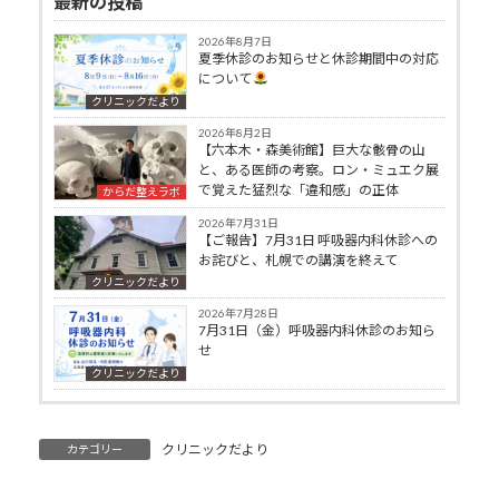
最新の投稿
2026年8月7日
夏季休診のお知らせと休診期間中の対応
について
クリニックだより
2026年8月2日
【六本木・森美術館】巨大な骸骨の山
と、ある医師の考察。ロン・ミュエク展
で覚えた猛烈な「違和感」の正体
からだ整えラボ
2026年7月31日
【ご報告】7月31日 呼吸器内科休診への
お詫びと、札幌での講演を終えて
クリニックだより
2026年7月28日
7月31日（金）呼吸器内科休診のお知ら
せ
クリニックだより
クリニックだより
カテゴリー