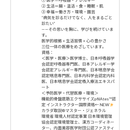
① 医学＝呼吸器・アレルギー
② 生活＝腸・温活・食・睡眠・肌
③ 幸福＝働き方・環境・園芸
“病気を診るだけでなく、人をまるごと
診たい”
——その思いを胸に、学びを続けていま
す。
医学的根拠 × 生活習慣 × 心の豊かさ
三位一体の医療をめざしています。
資格：
＜医学・医療＞医学博士、日本呼吸器学
会認定呼吸器専門医、日本アレルギー学
会認定アレルギー専門医、日本喘息学会
認定喘息専門医、日本内科学会認定内科
医、日本喘息学会認定吸入療法エキスパ
ート
＜予防医学・代替医療・環境＞
機能的骨盤底筋エクササイズpfilAtes™認
定 インストラクター国際資格← NEW
カラダ取説®マスター・ジェネラル
環境省 環境人材認定事業 日本環境管理
協会認定環境管理士、漢方コーディネー
ター、内面美容医学財団公認ファスティ