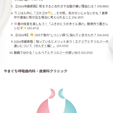
【2026年最新版】咳をすると右わきや左脇が痛い理由とは？
(38,882)
ごはん中に「ゴホゴホ
」…その咳、気のせいじゃないかも？食事
中や食後に咳が出る場合に考えられること
(36,187)
春の味覚を楽しもう！「ふきのとうのオイル漬け」簡単作り置きレ
シピ
(33,471)
【2026年】
コロナ後の"しつこい痰"に悩んでいませんか？
(26,261)
2026年最新版｜知っているとメリットあり！エナジアとテリルジーの
違いについて（ぜんそく編）。
(25,355)
動画で分かる！レルベアとテリルジーの使い分け
(23,353)
やまぐち呼吸器内科・皮膚科クリニック