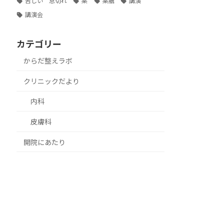
苦しい 息切れ
薬
薬膳
講演
講演会
カテゴリー
からだ整えラボ
クリニックだより
内科
皮膚科
開院にあたり