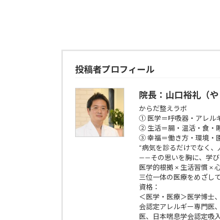
投稿者プロフィール
院長：山口裕礼（や
からだ整えラボ
① 医学＝呼吸器・アレル
② 生活＝腸・温活・食・
③ 幸福＝働き方・環境・
“病気を診るだけでなく、
——その思いを胸に、学
医学的根拠 × 生活習慣 ×
三位一体の医療をめざし
資格：
＜医学・医療＞医学博士
会認定アレルギー専門医
医、日本喘息学会認定吸