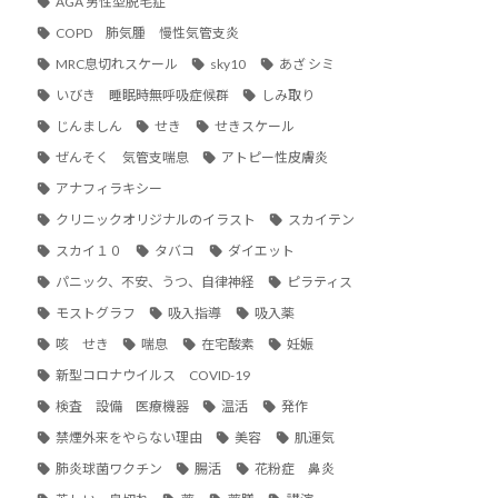
AGA 男性型脱毛症
COPD 肺気腫 慢性気管支炎
MRC息切れスケール
sky10
あざ シミ
いびき 睡眠時無呼吸症候群
しみ取り
じんましん
せき
せきスケール
ぜんそく 気管支喘息
アトピー性皮膚炎
アナフィラキシー
クリニックオリジナルのイラスト
スカイテン
スカイ１０
タバコ
ダイエット
パニック、不安、うつ、自律神経
ピラティス
モストグラフ
吸入指導
吸入薬
咳 せき
喘息
在宅酸素
妊娠
新型コロナウイルス COVID-19
検査 設備 医療機器
温活
発作
禁煙外来をやらない理由
美容
肌運気
肺炎球菌ワクチン
腸活
花粉症 鼻炎