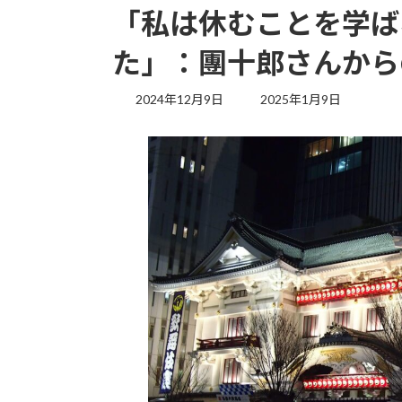
「私は休むことを学ば
た」：團十郎さんから
最
2024年12月9日
2025年1月9日
終
更
新
日
時
: