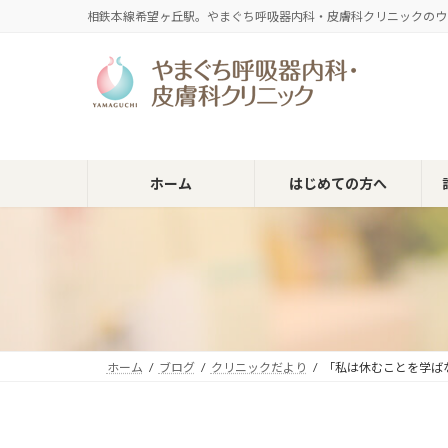
コ
ナ
相鉄本線希望ヶ丘駅。やまぐち呼吸器内科・皮膚科クリニックのウ
ン
ビ
テ
ゲ
ン
ー
ツ
シ
へ
ョ
ス
ン
キ
に
ホーム
はじめての方へ
ッ
移
プ
動
ホーム
ブログ
クリニックだより
「私は休むことを学ば