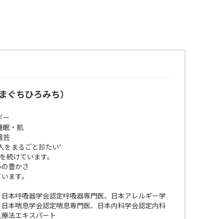
まぐちひろみち）
ギー
睡眠・肌
園芸
人をまるごと診たい”
びを続けています。
 心の豊かさ
ています。
、日本呼吸器学会認定呼吸器専門医、日本アレルギー学
、日本喘息学会認定喘息専門医、日本内科学会認定内科
入療法エキスパート