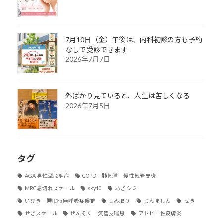
7月10日（金）午後は、内科初診の方も予約
なしで受診できます
2026年7月7日
外ばかり見ていると、人生は苦しくなる
2026年7月5日
タグ
AGA 男性型脱毛症
COPD 肺気腫 慢性気管支炎
MRC息切れスケール
sky10
あざ シミ
いびき 睡眠時無呼吸症候群
しみ取り
じんましん
せき
せきスケール
ぜんそく 気管支喘息
アトピー性皮膚炎