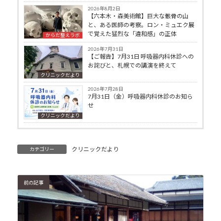
2026年8月2日
【六本木・森美術館】巨大な骸骨の山
と、ある医師の考察。ロン・ミュエク展
で覚えた猛烈な「違和感」の正体
からだ整えラボ
2026年7月31日
【ご報告】7月31日 呼吸器内科休診への
お詫びと、札幌での講演を終えて
クリニックだより
2026年7月28日
7月31日（金）呼吸器内科休診のお知ら
せ
クリニックだより
クリニックだより
カテゴリー
前の記事