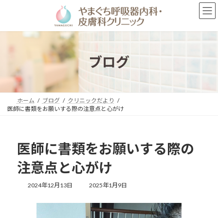
コ
ナ
ン
ビ
テ
ゲ
ン
ー
ツ
シ
へ
ョ
ブログ
ス
ン
キ
に
ッ
移
プ
動
ホーム
ブログ
クリニックだより
医師に書類をお願いする際の注意点と心がけ
医師に書類をお願いする際の
注意点と心がけ
最
2024年12月13日
2025年1月9日
終
更
新