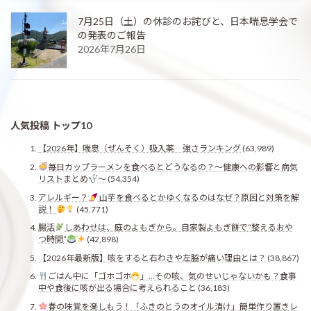
7月25日（土）の休診のお詫びと、日本喘息学会で
の発表のご報告
2026年7月26日
人気投稿 トップ10
【2026年】喘息（ぜんそく）吸入薬 強さランキング
(63,989)
毎日カップラーメンを食べるとどうなるの？〜健康への影響と病気
リストまとめ
〜
(54,354)
アレルギー？
山芋を食べるとかゆくなるのはなぜ？原因と対策を解
説！
(45,771)
腸活
しあわせは、庭のよもぎから。自家製よもぎ餅で“整えるおや
つ時間”
(42,898)
【2026年最新版】咳をすると右わきや左脇が痛い理由とは？
(38,867)
ごはん中に「ゴホゴホ
」…その咳、気のせいじゃないかも？食事
中や食後に咳が出る場合に考えられること
(36,183)
春の味覚を楽しもう！「ふきのとうのオイル漬け」簡単作り置きレ