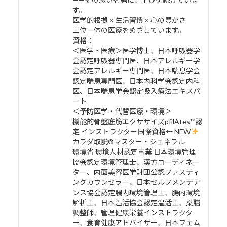
す。
医学的根拠 × 生活習慣 × 心の豊かさ
三位一体の医療をめざしています。
資格：
＜医学・医療＞医学博士、日本呼吸器学
会認定呼吸器専門医、日本アレルギー学
会認定アレルギー専門医、日本喘息学会
認定喘息専門医、日本内科学会認定内科
医、日本喘息学会認定吸入療法エキスパ
ート
＜予防医学・代替医療・環境＞
機能的骨盤底筋エクササイズpfilAtes™認
定 インストラクター国際資格← NEW
カラダ取説®マスター・ジェネラル
環境省 環境人材認定事業 日本環境管理
協会認定環境管理士、漢方コーディネー
ター、内面美容医学財団公認ファスティ
ングカウンセラー、日本セルフメンテナ
ンス協会認定腸内環境管理士、腸内環境
解析士、日本温活協会認定温活士、薬膳
調整師、管理健康栄養インストラクタ
ー、食育健康アドバイザー、日本フェム