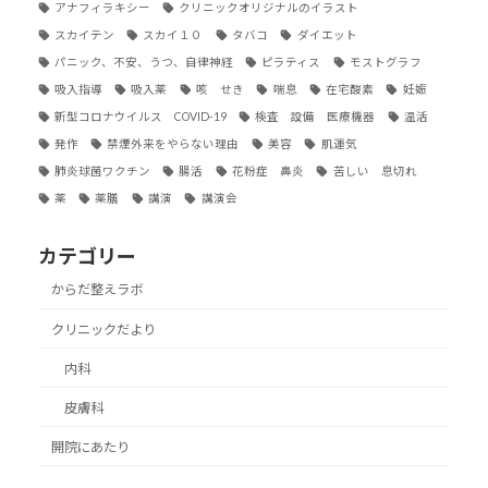
アナフィラキシー
クリニックオリジナルのイラスト
スカイテン
スカイ１０
タバコ
ダイエット
パニック、不安、うつ、自律神経
ピラティス
モストグラフ
吸入指導
吸入薬
咳 せき
喘息
在宅酸素
妊娠
新型コロナウイルス COVID-19
検査 設備 医療機器
温活
発作
禁煙外来をやらない理由
美容
肌運気
肺炎球菌ワクチン
腸活
花粉症 鼻炎
苦しい 息切れ
薬
薬膳
講演
講演会
カテゴリー
からだ整えラボ
クリニックだより
内科
皮膚科
開院にあたり