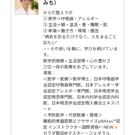
みち）
からだ整えラボ
① 医学＝呼吸器・アレルギー
② 生活＝腸・温活・食・睡眠・肌
③ 幸福＝働き方・環境・園芸
“病気を診るだけでなく、人をまるごと
診たい”
——その思いを胸に、学びを続けていま
す。
医学的根拠 × 生活習慣 × 心の豊かさ
三位一体の医療をめざしています。
資格：
＜医学・医療＞医学博士、日本呼吸器学
会認定呼吸器専門医、日本アレルギー学
会認定アレルギー専門医、日本喘息学会
認定喘息専門医、日本内科学会認定内科
医、日本喘息学会認定吸入療法エキスパ
ート
＜予防医学・代替医療・環境＞
機能的骨盤底筋エクササイズpfilAtes™認
定 インストラクター国際資格← NEW
カラダ取説®マスター・ジェネラル