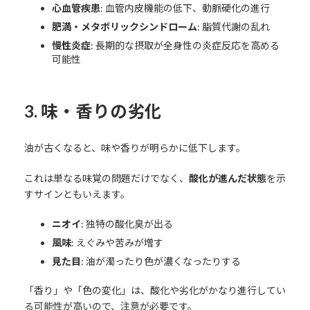
心血管疾患
: 血管内皮機能の低下、動脈硬化の進行
肥満・メタボリックシンドローム
: 脂質代謝の乱れ
慢性炎症
: 長期的な摂取が全身性の炎症反応を高める
可能性
3. 味・香りの劣化
油が古くなると、味や香りが明らかに低下します。
これは単なる味覚の問題だけでなく、
酸化が進んだ状態
を示
すサインともいえます。
ニオイ
: 独特の酸化臭が出る
風味
: えぐみや苦みが増す
見た目
: 油が濁ったり色が濃くなったりする
「香り」や「色の変化」は、酸化や劣化がかなり進行してい
る可能性が高いので、注意が必要です。