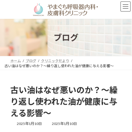
コ
ナ
ン
ビ
テ
ゲ
ン
ー
ツ
シ
へ
ョ
ブログ
ス
ン
キ
に
ッ
移
プ
動
ホーム
ブログ
クリニックだより
古い油はなぜ悪いのか？～繰り返し使われた油が健康に与える影響～
古い油はなぜ悪いのか？～繰
り返し使われた油が健康に与
える影響～
最
2025年1月10日
2025年1月10日
終