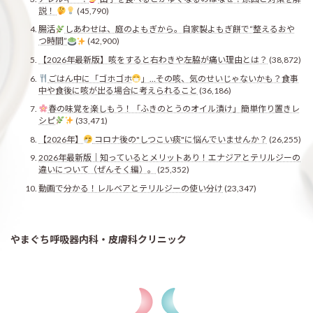
説！
(45,790)
腸活
しあわせは、庭のよもぎから。自家製よもぎ餅で“整えるおや
つ時間”
(42,900)
【2026年最新版】咳をすると右わきや左脇が痛い理由とは？
(38,872)
ごはん中に「ゴホゴホ
」…その咳、気のせいじゃないかも？食事
中や食後に咳が出る場合に考えられること
(36,186)
春の味覚を楽しもう！「ふきのとうのオイル漬け」簡単作り置きレ
シピ
(33,471)
【2026年】
コロナ後の"しつこい痰"に悩んでいませんか？
(26,255)
2026年最新版｜知っているとメリットあり！エナジアとテリルジーの
違いについて（ぜんそく編）。
(25,352)
動画で分かる！レルベアとテリルジーの使い分け
(23,347)
やまぐち呼吸器内科・皮膚科クリニック