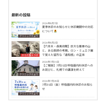
最新の投稿
2026年8月7日
夏季休診のお知らせと休診期間中の対応
について
クリニックだより
2026年8月2日
【六本木・森美術館】巨大な骸骨の山
と、ある医師の考察。ロン・ミュエク展
で覚えた猛烈な「違和感」の正体
からだ整えラボ
2026年7月31日
【ご報告】7月31日 呼吸器内科休診への
お詫びと、札幌での講演を終えて
クリニックだより
2026年7月28日
7月31日（金）呼吸器内科休診のお知ら
せ
クリニックだより