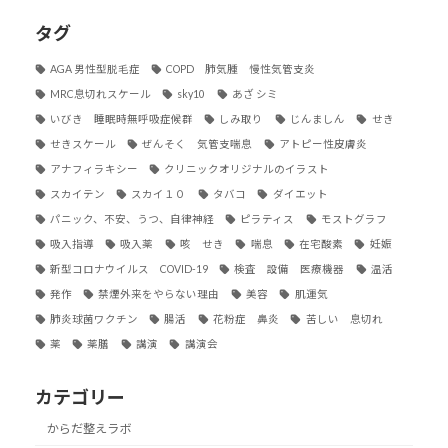
タグ
AGA 男性型脱毛症
COPD 肺気腫 慢性気管支炎
MRC息切れスケール
sky10
あざ シミ
いびき 睡眠時無呼吸症候群
しみ取り
じんましん
せき
せきスケール
ぜんそく 気管支喘息
アトピー性皮膚炎
アナフィラキシー
クリニックオリジナルのイラスト
スカイテン
スカイ１０
タバコ
ダイエット
パニック、不安、うつ、自律神経
ピラティス
モストグラフ
吸入指導
吸入薬
咳 せき
喘息
在宅酸素
妊娠
新型コロナウイルス COVID-19
検査 設備 医療機器
温活
発作
禁煙外来をやらない理由
美容
肌運気
肺炎球菌ワクチン
腸活
花粉症 鼻炎
苦しい 息切れ
薬
薬膳
講演
講演会
カテゴリー
からだ整えラボ