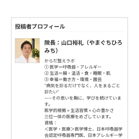
投稿者プロフィール
院長：山口裕礼（やまぐちひろ
みち）
からだ整えラボ
① 医学＝呼吸器・アレルギー
② 生活＝腸・温活・食・睡眠・肌
③ 幸福＝働き方・環境・園芸
“病気を診るだけでなく、人をまるごと
診たい”
——その思いを胸に、学びを続けていま
す。
医学的根拠 × 生活習慣 × 心の豊かさ
三位一体の医療をめざしています。
資格：
＜医学・医療＞医学博士、日本呼吸器学
会認定呼吸器専門医、日本アレルギー学