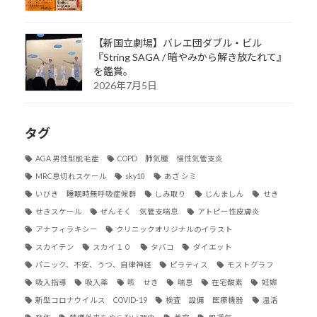
【新国立劇場】バレエ団ダブル・ビル
『String SAGA / 暗やみから解き放たれて』
を鑑賞。
2026年7月5日
タグ
AGA 男性型脱毛症
COPD 肺気腫 慢性気管支炎
MRC息切れスケール
sky10
あざ シミ
いびき 睡眠時無呼吸症候群
しみ取り
じんましん
せき
せきスケール
ぜんそく 気管支喘息
アトピー性皮膚炎
アナフィラキシー
クリニックオリジナルのイラスト
スカイテン
スカイ１０
タバコ
ダイエット
パニック、不安、うつ、自律神経
ピラティス
モストグラフ
吸入指導
吸入薬
咳 せき
喘息
在宅酸素
妊娠
新型コロナウイルス COVID-19
検査 設備 医療機器
温活