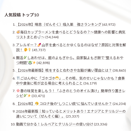
人気投稿 トップ10
【2026年】喘息（ぜんそく）吸入薬 強さランキング
(63,972)
毎日カップラーメンを食べるとどうなるの？〜健康への影響と病気
リストまとめ
〜
(54,344)
アレルギー？
山芋を食べるとかゆくなるのはなぜ？原因と対策を解
説！
(45,737)
腸活
しあわせは、庭のよもぎから。自家製よもぎ餅で“整えるおや
つ時間”
(42,898)
【2026年最新版】咳をすると右わきや左脇が痛い理由とは？
(38,865)
ごはん中に「ゴホゴホ
」…その咳、気のせいじゃないかも？食事
中や食後に咳が出る場合に考えられること
(36,179)
春の味覚を楽しもう！「ふきのとうのオイル漬け」簡単作り置きレ
シピ
(33,471)
【2026年】
コロナ後の"しつこい痰"に悩んでいませんか？
(26,234)
2026年最新版｜知っているとメリットあり！エナジアとテリルジーの
違いについて（ぜんそく編）。
(25,337)
動画で分かる！レルベアとテリルジーの使い分け
(23,336)