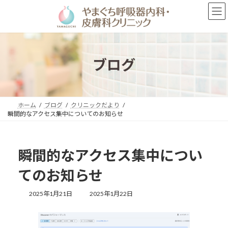
コ
ナ
ン
ビ
テ
ゲ
ン
ー
ツ
シ
へ
ョ
ブログ
ス
ン
キ
に
ッ
移
プ
動
ホーム
ブログ
クリニックだより
瞬間的なアクセス集中についてのお知らせ
瞬間的なアクセス集中につい
てのお知らせ
最
2025年1月21日
2025年1月22日
終
更
新