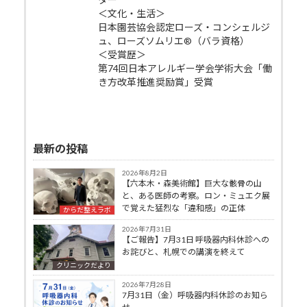
＜文化・生活＞
日本園芸協会認定ローズ・コンシェルジ
ュ、ローズソムリエ®（バラ資格）
＜受賞歴＞
第74回日本アレルギー学会学術大会「働
き方改革推進奨励賞」受賞
最新の投稿
2026年8月2日
【六本木・森美術館】巨大な骸骨の山
と、ある医師の考察。ロン・ミュエク展
で覚えた猛烈な「違和感」の正体
からだ整えラボ
2026年7月31日
【ご報告】7月31日 呼吸器内科休診への
お詫びと、札幌での講演を終えて
クリニックだより
2026年7月28日
7月31日（金）呼吸器内科休診のお知ら