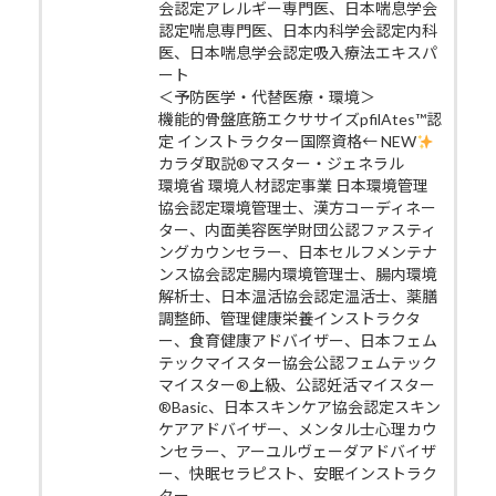
会認定アレルギー専門医、日本喘息学会
認定喘息専門医、日本内科学会認定内科
医、日本喘息学会認定吸入療法エキスパ
ート
＜予防医学・代替医療・環境＞
機能的骨盤底筋エクササイズpfilAtes™認
定 インストラクター国際資格← NEW
カラダ取説®マスター・ジェネラル
環境省 環境人材認定事業 日本環境管理
協会認定環境管理士、漢方コーディネー
ター、内面美容医学財団公認ファスティ
ングカウンセラー、日本セルフメンテナ
ンス協会認定腸内環境管理士、腸内環境
解析士、日本温活協会認定温活士、薬膳
調整師、管理健康栄養インストラクタ
ー、食育健康アドバイザー、日本フェム
テックマイスター協会公認フェムテック
マイスター®上級、公認妊活マイスター
®Basic、日本スキンケア協会認定スキン
ケアアドバイザー、メンタル士心理カウ
ンセラー、アーユルヴェーダアドバイザ
ー、快眠セラピスト、安眠インストラク
ター