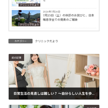
せ
クリニックだより
2026年7月26日
7月25日（土）の休診のお詫びと、日本
喘息学会での発表のご報告
クリニックだより
クリニックだより
カテゴリー
前の記事
日常生活の見直しは難しい？ 〜自分らしい人生を歩むために〜
2025年1月19日