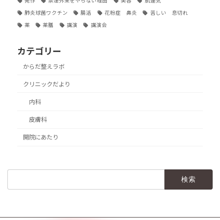
発作
禁煙外来をやらない理由
美容
肌運気
肺炎球菌ワクチン
腸活
花粉症 鼻炎
苦しい 息切れ
薬
薬膳
講演
講演会
カテゴリー
からだ整えラボ
クリニックだより
内科
皮膚科
開院にあたり
検
索: