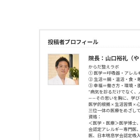
投稿者プロフィール
院長：山口裕礼（や
からだ整えラボ
① 医学＝呼吸器・アレル
② 生活＝腸・温活・食・
③ 幸福＝働き方・環境・
“病気を診るだけでなく、
——その思いを胸に、学
医学的根拠 × 生活習慣 ×
三位一体の医療をめざし
資格：
＜医学・医療＞医学博士
会認定アレルギー専門医
医、日本喘息学会認定吸