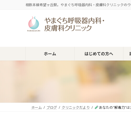
コ
ナ
相鉄本線希望ヶ丘駅。やまぐち呼吸器内科・皮膚科クリニックのウ
ン
ビ
テ
ゲ
ン
ー
ツ
シ
へ
ョ
ス
ン
キ
に
ホーム
はじめての方へ
ッ
移
プ
動
ホーム
ブログ
クリニックだより
あなたの“解毒力”