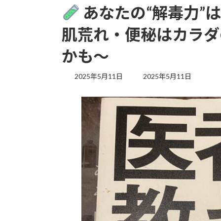
あなたの“解毒力”
肌荒れ・便秘はカラダ
かも〜
最
2025年5月11日
2025年5月11日
終
更
新
日
時
: