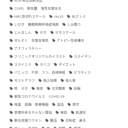
AGA 男性型脱毛症
COPD 肺気腫 慢性気管支炎
MRC息切れスケール
sky10
あざ シミ
いびき 睡眠時無呼吸症候群
しみ取り
じんましん
せき
せきスケール
ぜんそく 気管支喘息
アトピー性皮膚炎
アナフィラキシー
クリニックオリジナルのイラスト
スカイテン
スカイ１０
タバコ
ダイエット
パニック、不安、うつ、自律神経
ピラティス
モストグラフ
吸入指導
吸入薬
咳 せき
喘息
在宅酸素
妊娠
新型コロナウイルス COVID-19
検査 設備 医療機器
温活
発作
禁煙外来をやらない理由
美容
肌運気
肺炎球菌ワクチン
腸活
花粉症 鼻炎