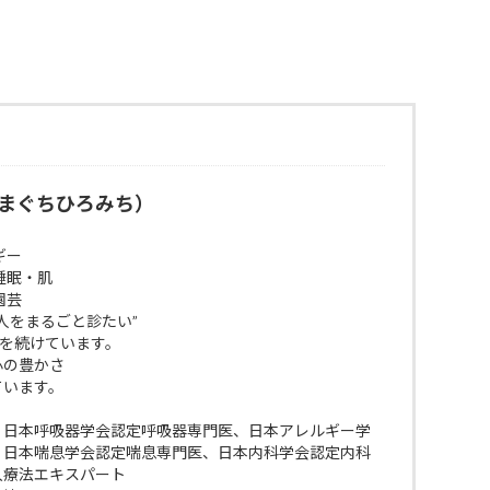
まぐちひろみち）
ギー
睡眠・肌
園芸
人をまるごと診たい”
びを続けています。
 心の豊かさ
ています。
、日本呼吸器学会認定呼吸器専門医、日本アレルギー学
、日本喘息学会認定喘息専門医、日本内科学会認定内科
入療法エキスパート