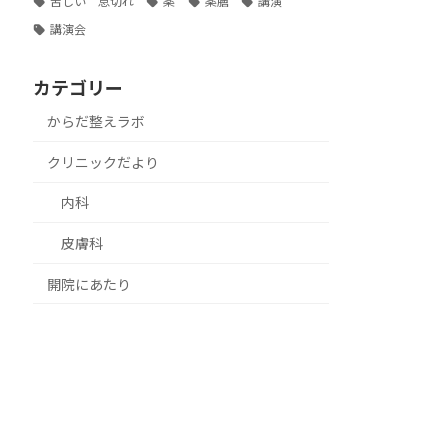
苦しい 息切れ
薬
薬膳
講演
講演会
カテゴリー
からだ整えラボ
クリニックだより
内科
皮膚科
開院にあたり