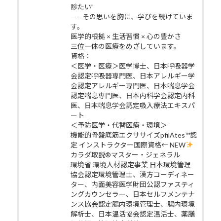
診たい”
——その思いを胸に、学びを続けていま
す。
医学的根拠 × 生活習慣 × 心の豊かさ
三位一体の医療をめざしています。
資格：
＜医学・医療＞医学博士、日本呼吸器学
会認定呼吸器専門医、日本アレルギー学
会認定アレルギー専門医、日本喘息学会
認定喘息専門医、日本内科学会認定内科
医、日本喘息学会認定吸入療法エキスパ
ート
＜予防医学・代替医療・環境＞
機能的骨盤底筋エクササイズpfilAtes™認
定 インストラクター国際資格← NEW
カラダ取説®マスター・ジェネラル
環境省 環境人材認定事業 日本環境管理
協会認定環境管理士、漢方コーディネー
ター、内面美容医学財団公認ファスティ
ングカウンセラー、日本セルフメンテナ
ンス協会認定腸内環境管理士、腸内環境
解析士、日本温活協会認定温活士、薬膳