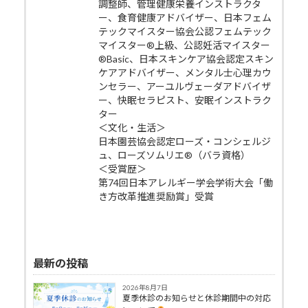
調整師、管理健康栄養インストラクタ
ー、食育健康アドバイザー、日本フェム
テックマイスター協会公認フェムテック
マイスター®上級、公認妊活マイスター
®Basic、日本スキンケア協会認定スキン
ケアアドバイザー、メンタル士心理カウ
ンセラー、アーユルヴェーダアドバイザ
ー、快眠セラピスト、安眠インストラク
ター
＜文化・生活＞
日本園芸協会認定ローズ・コンシェルジ
ュ、ローズソムリエ®（バラ資格）
＜受賞歴＞
第74回日本アレルギー学会学術大会「働
き方改革推進奨励賞」受賞
最新の投稿
2026年8月7日
夏季休診のお知らせと休診期間中の対応