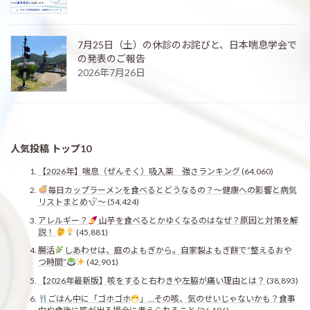
7月25日（土）の休診のお詫びと、日本喘息学会で
の発表のご報告
2026年7月26日
人気投稿 トップ10
【2026年】喘息（ぜんそく）吸入薬 強さランキング
(64,060)
毎日カップラーメンを食べるとどうなるの？〜健康への影響と病気
リストまとめ
〜
(54,424)
アレルギー？
山芋を食べるとかゆくなるのはなぜ？原因と対策を解
説！
(45,881)
腸活
しあわせは、庭のよもぎから。自家製よもぎ餅で“整えるおや
つ時間”
(42,901)
【2026年最新版】咳をすると右わきや左脇が痛い理由とは？
(38,893)
ごはん中に「ゴホゴホ
」…その咳、気のせいじゃないかも？食事