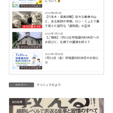
について
クリニックだより
2026年8月2日
【六本木・森美術館】巨大な骸骨の山
と、ある医師の考察。ロン・ミュエク展
で覚えた猛烈な「違和感」の正体
からだ整えラボ
2026年7月31日
【ご報告】7月31日 呼吸器内科休診への
お詫びと、札幌での講演を終えて
クリニックだより
2026年7月28日
7月31日（金）呼吸器内科休診のお知ら
せ
クリニックだより
クリニックだより
カテゴリー
前の記事