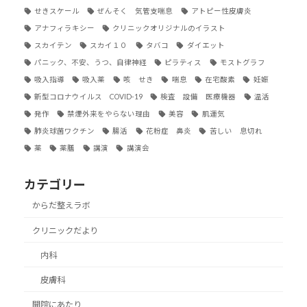
せきスケール
ぜんそく 気管支喘息
アトピー性皮膚炎
アナフィラキシー
クリニックオリジナルのイラスト
スカイテン
スカイ１０
タバコ
ダイエット
パニック、不安、うつ、自律神経
ピラティス
モストグラフ
吸入指導
吸入薬
咳 せき
喘息
在宅酸素
妊娠
新型コロナウイルス COVID-19
検査 設備 医療機器
温活
発作
禁煙外来をやらない理由
美容
肌運気
肺炎球菌ワクチン
腸活
花粉症 鼻炎
苦しい 息切れ
薬
薬膳
講演
講演会
カテゴリー
からだ整えラボ
クリニックだより
内科
皮膚科
開院にあたり