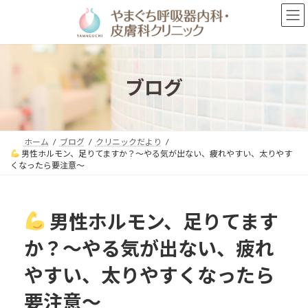
コ
ナ
ン
ビ
テ
ゲ
ン
ー
ツ
シ
へ
ョ
ブログ
ス
ン
キ
に
ッ
移
プ
動
ホーム
ブログ
クリニックだより
男性ホルモン、足りてますか？〜やる気が出ない、疲れやすい、太りやす
くなったら要注意〜
男性ホルモン、足りてます
か？〜やる気が出ない、疲れ
やすい、太りやすくなったら
要注意〜