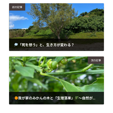
前の記事
「死を想う」と、生き方が変わる？
2025年5月17日
次の記事
我が家のみかんの木と「生理落果」
～自然が教えてくれる“手放す力”～
2025年5月18日