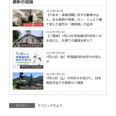
最新の投稿
2026年8月2日
【六本木・森美術館】巨大な骸骨の山
と、ある医師の考察。ロン・ミュエク展
で覚えた猛烈な「違和感」の正体
からだ整えラボ
2026年7月31日
【ご報告】7月31日 呼吸器内科休診への
お詫びと、札幌での講演を終えて
クリニックだより
2026年7月28日
7月31日（金）呼吸器内科休診のお知ら
せ
クリニックだより
2026年7月26日
7月25日（土）の休診のお詫びと、日本
喘息学会での発表のご報告
クリニックだより
クリニックだより
カテゴリー