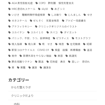
AGA 男性型脱毛症
COPD 肺気腫 慢性気管支炎
MRC息切れスケール
sky10
あざ シミ
いびき 睡眠時無呼吸症候群
しみ取り
じんましん
せき
せきスケール
ぜんそく 気管支喘息
アトピー性皮膚炎
アナフィラキシー
クリニックオリジナルのイラスト
スカイテン
スカイ１０
タバコ
ダイエット
パニック、不安、うつ、自律神経
ピラティス
モストグラフ
吸入指導
吸入薬
咳 せき
喘息
在宅酸素
妊娠
新型コロナウイルス COVID-19
検査 設備 医療機器
温活
発作
禁煙外来をやらない理由
美容
肌運気
肺炎球菌ワクチン
腸活
花粉症 鼻炎
苦しい 息切れ
薬
薬膳
講演
講演会
カテゴリー
からだ整えラボ
クリニックだより
内科