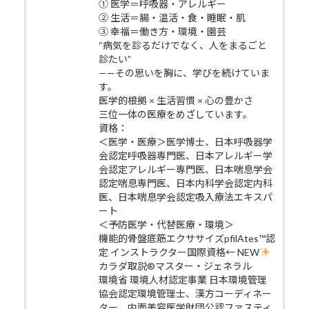
① 医学＝呼吸器・アレルギー
② 生活＝腸・温活・食・睡眠・肌
③ 幸福＝働き方・環境・園芸
“病気を診るだけでなく、人をまるごと
診たい”
——その思いを胸に、学びを続けていま
す。
医学的根拠 × 生活習慣 × 心の豊かさ
三位一体の医療をめざしています。
資格：
＜医学・医療＞医学博士、日本呼吸器学
会認定呼吸器専門医、日本アレルギー学
会認定アレルギー専門医、日本喘息学会
認定喘息専門医、日本内科学会認定内科
医、日本喘息学会認定吸入療法エキスパ
ート
＜予防医学・代替医療・環境＞
機能的骨盤底筋エクササイズpfilAtes™認
定 インストラクター国際資格← NEW
カラダ取説®マスター・ジェネラル
環境省 環境人材認定事業 日本環境管理
協会認定環境管理士、漢方コーディネー
ター、内面美容医学財団公認ファスティ