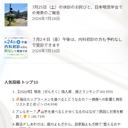
7月25日（土）の休診のお詫びと、日本喘息学会で
の発表のご報告
2026年7月26日
７月2４日（金）午後は、内科初診の方も予約なし
で受診できます
2026年7月16日
人気投稿 トップ10
【2026年】喘息（ぜんそく）吸入薬 強さランキング
(63,933)
毎日カップラーメンを食べるとどうなるの？〜健康への影響と病気
リストまとめ
〜
(54,304)
アレルギー？
山芋を食べるとかゆくなるのはなぜ？原因と対策を解
説！
(45,719)
腸活
しあわせは、庭のよもぎから。自家製よもぎ餅で“整えるおや