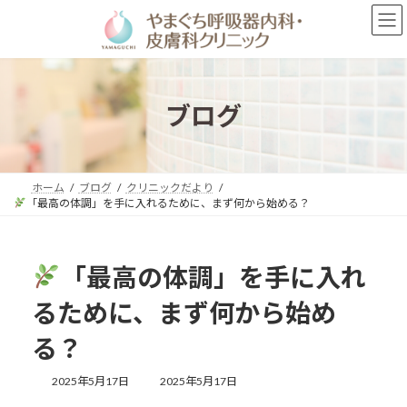
コ
ナ
ン
ビ
テ
ゲ
ン
ー
ツ
シ
へ
ョ
ブログ
ス
ン
キ
に
ッ
移
プ
動
ホーム
ブログ
クリニックだより
「最高の体調」を手に入れるために、まず何から始める？
「最高の体調」を手に入れ
るために、まず何から始め
る？
最
2025年5月17日
2025年5月17日
終