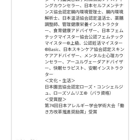
ングカウンセラー、日本セルフメンテナ
ンス協会認定腸内環境管理士、腸内環境
解析士、日本温活協会認定温活士、薬膳
調整師、管理健康栄養インストラクタ
ー、食育健康アドバイザー、日本フェム
テックマイスター協会公認フェムテック
マイスター®上級、公認妊活マイスター
®Basic、日本スキンケア協会認定スキン
ケアアドバイザー、メンタル士心理カウ
ンセラー、アーユルヴェーダアドバイザ
ー、快眠セラピスト、安眠インストラク
ター
＜文化・生活＞
日本園芸協会認定ローズ・コンシェルジ
ュ、ローズソムリエ®（バラ資格）
＜受賞歴＞
第74回日本アレルギー学会学術大会「働
き方改革推進奨励賞」受賞