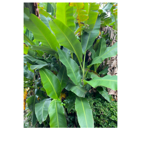
更
新
日
時
: