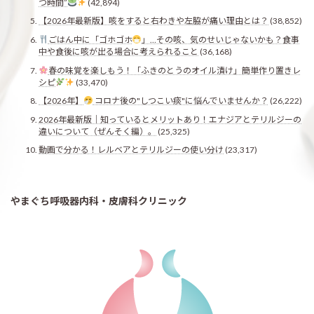
つ時間”
(42,894)
【2026年最新版】咳をすると右わきや左脇が痛い理由とは？
(38,852)
ごはん中に「ゴホゴホ
」…その咳、気のせいじゃないかも？食事
中や食後に咳が出る場合に考えられること
(36,168)
春の味覚を楽しもう！「ふきのとうのオイル漬け」簡単作り置きレ
シピ
(33,470)
【2026年】
コロナ後の"しつこい痰"に悩んでいませんか？
(26,222)
2026年最新版｜知っているとメリットあり！エナジアとテリルジーの
違いについて（ぜんそく編）。
(25,325)
動画で分かる！レルベアとテリルジーの使い分け
(23,317)
やまぐち呼吸器内科・皮膚科クリニック