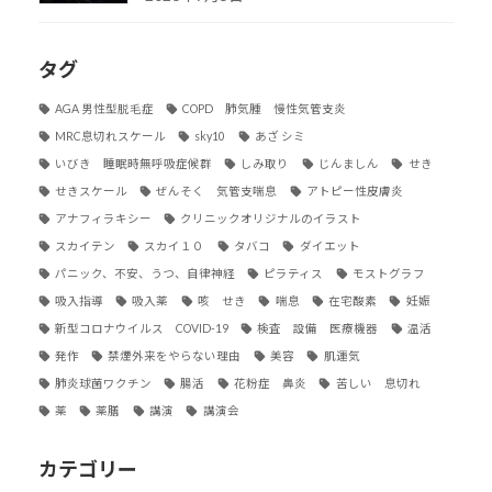
タグ
AGA 男性型脱毛症
COPD 肺気腫 慢性気管支炎
MRC息切れスケール
sky10
あざ シミ
いびき 睡眠時無呼吸症候群
しみ取り
じんましん
せき
せきスケール
ぜんそく 気管支喘息
アトピー性皮膚炎
アナフィラキシー
クリニックオリジナルのイラスト
スカイテン
スカイ１０
タバコ
ダイエット
パニック、不安、うつ、自律神経
ピラティス
モストグラフ
吸入指導
吸入薬
咳 せき
喘息
在宅酸素
妊娠
新型コロナウイルス COVID-19
検査 設備 医療機器
温活
発作
禁煙外来をやらない理由
美容
肌運気
肺炎球菌ワクチン
腸活
花粉症 鼻炎
苦しい 息切れ
薬
薬膳
講演
講演会
カテゴリー