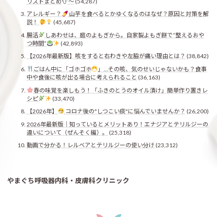
リストまとめ
〜
(54,287)
アレルギー？
山芋を食べるとかゆくなるのはなぜ？原因と対策を解
説！
(45,687)
腸活
しあわせは、庭のよもぎから。自家製よもぎ餅で“整えるおや
つ時間”
(42,893)
【2026年最新版】咳をすると右わきや左脇が痛い理由とは？
(38,842)
ごはん中に「ゴホゴホ
」…その咳、気のせいじゃないかも？食事
中や食後に咳が出る場合に考えられること
(36,163)
春の味覚を楽しもう！「ふきのとうのオイル漬け」簡単作り置きレ
シピ
(33,470)
【2026年】
コロナ後の"しつこい痰"に悩んでいませんか？
(26,200)
2026年最新版｜知っているとメリットあり！エナジアとテリルジーの
違いについて（ぜんそく編）。
(25,318)
動画で分かる！レルベアとテリルジーの使い分け
(23,312)
やまぐち呼吸器内科・皮膚科クリニック