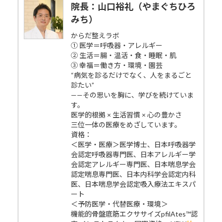
院長：山口裕礼（やまぐちひろ
みち）
からだ整えラボ
① 医学＝呼吸器・アレルギー
② 生活＝腸・温活・食・睡眠・肌
③ 幸福＝働き方・環境・園芸
“病気を診るだけでなく、人をまるごと
診たい”
——その思いを胸に、学びを続けていま
す。
医学的根拠 × 生活習慣 × 心の豊かさ
三位一体の医療をめざしています。
資格：
＜医学・医療＞医学博士、日本呼吸器学
会認定呼吸器専門医、日本アレルギー学
会認定アレルギー専門医、日本喘息学会
認定喘息専門医、日本内科学会認定内科
医、日本喘息学会認定吸入療法エキスパ
ート
＜予防医学・代替医療・環境＞
機能的骨盤底筋エクササイズpfilAtes™認