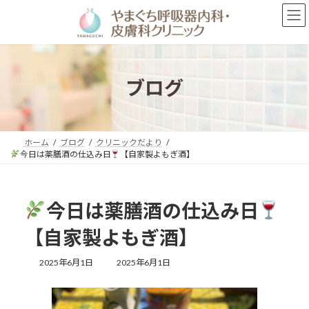
コ
ナ
ン
ビ
テ
ゲ
ン
ー
ツ
シ
へ
ョ
ブログ
ス
ン
キ
に
ッ
移
プ
動
ホーム
ブログ
クリニックだより
今日は薬膳酒の仕込み日
【自家製よもぎ酒】
今日は薬膳酒の仕込み日
【自家製よもぎ酒】
最
2025年6月1日
2025年6月1日
終
更
新