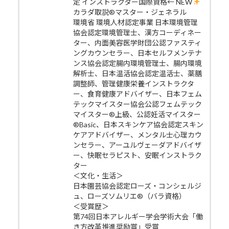
定 インストラクター国際資格← NEW
カラダ取説®マスター・ジェネラル
環境省 環境人材認定事業 日本環境管理
協会認定環境管理士、漢方コーディネー
ター、内面美容医学財団公認ファスティ
ングカウンセラー、日本セルフメンテナ
ンス協会認定腸内環境管理士、腸内環境
解析士、日本温活協会認定温活士、薬膳
調整師、管理健康栄養インストラクタ
ー、食育健康アドバイザー、日本フェム
テックマイスター協会公認フェムテック
マイスター®上級、公認妊活マイスター
®Basic、日本スキンケア協会認定スキン
ケアアドバイザー、メンタル士心理カウ
ンセラー、アーユルヴェーダアドバイザ
ー、快眠セラピスト、安眠インストラク
ター
＜文化・生活＞
日本園芸協会認定ローズ・コンシェルジ
ュ、ローズソムリエ®（バラ資格）
＜受賞歴＞
第74回日本アレルギー学会学術大会「働
き方改革推進奨励賞」受賞