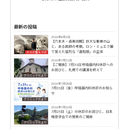
最新の投稿
2026年8月2日
【六本木・森美術館】巨大な骸骨の山
と、ある医師の考察。ロン・ミュエク展
で覚えた猛烈な「違和感」の正体
からだ整えラボ
2026年7月31日
【ご報告】7月31日 呼吸器内科休診への
お詫びと、札幌での講演を終えて
クリニックだより
2026年7月28日
7月31日（金）呼吸器内科休診のお知ら
せ
クリニックだより
2026年7月26日
7月25日（土）の休診のお詫びと、日本
喘息学会での発表のご報告
クリニックだより