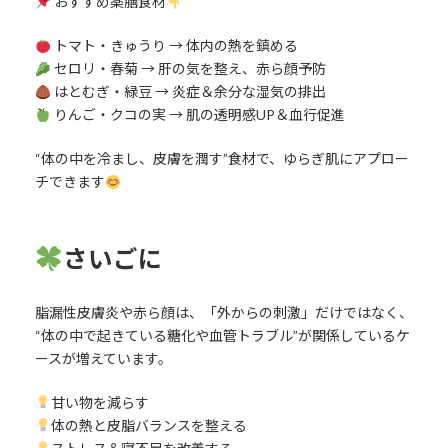
おすすめ薬膳食材
トマト・きゅうり → 体内の熱を鎮める
セロリ・春菊 → 肝の気を整え、赤ら顔予防
はとむぎ・緑豆 → 炎症＆余分な湿気の排出
りんご・クコの実 → 肌の透明感UP＆血行促進
“体の中を冷まし、皮膚を潤す”食材で、ゆらぎ肌にアプロー
チできます
さいごに
脂漏性皮膚炎や赤ら顔は、「外からの刺激」だけではなく、
“体の中で起きている糖化や血管トラブル”が関係しているケ
ースが増えています。
甘い物を減らす
体の熱と皮脂バランスを整える