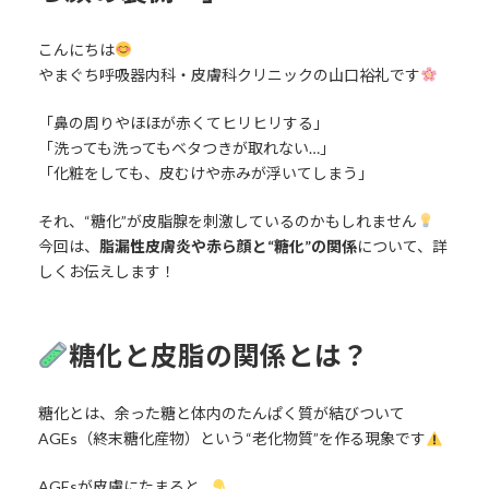
こんにちは
やまぐち呼吸器内科・皮膚科クリニックの山口裕礼です
「鼻の周りやほほが赤くてヒリヒリする」
「洗っても洗ってもベタつきが取れない…」
「化粧をしても、皮むけや赤みが浮いてしまう」
それ、“糖化”が皮脂腺を刺激しているのかもしれません
今回は、
脂漏性皮膚炎や赤ら顔と“糖化”の関係
について、詳
しくお伝えします！
糖化と皮脂の関係とは？
糖化とは、余った糖と体内のたんぱく質が結びついて
AGEs（終末糖化産物）という“老化物質”を作る現象です
AGEsが皮膚にたまると…