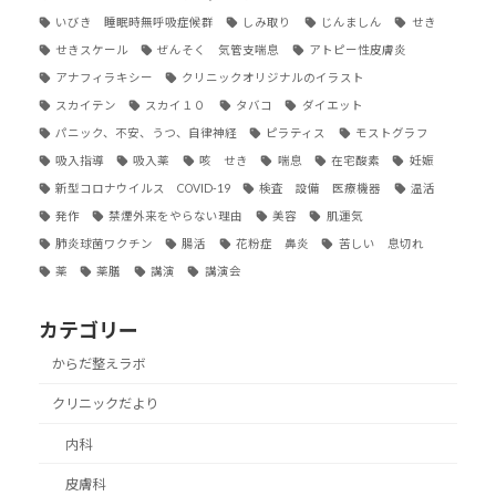
いびき 睡眠時無呼吸症候群
しみ取り
じんましん
せき
せきスケール
ぜんそく 気管支喘息
アトピー性皮膚炎
アナフィラキシー
クリニックオリジナルのイラスト
スカイテン
スカイ１０
タバコ
ダイエット
パニック、不安、うつ、自律神経
ピラティス
モストグラフ
吸入指導
吸入薬
咳 せき
喘息
在宅酸素
妊娠
新型コロナウイルス COVID-19
検査 設備 医療機器
温活
発作
禁煙外来をやらない理由
美容
肌運気
肺炎球菌ワクチン
腸活
花粉症 鼻炎
苦しい 息切れ
薬
薬膳
講演
講演会
カテゴリー
からだ整えラボ
クリニックだより
内科
皮膚科