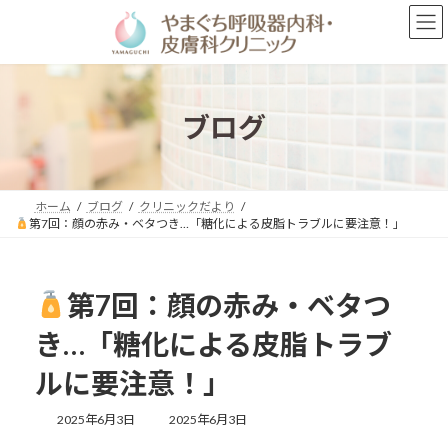
コ
ナ
ン
ビ
テ
ゲ
ン
ー
ツ
シ
へ
ョ
ブログ
ス
ン
キ
に
ッ
移
プ
動
ホーム
ブログ
クリニックだより
第7回：顔の赤み・ベタつき…「糖化による皮脂トラブルに要注意！」
第7回：顔の赤み・ベタつ
き…「糖化による皮脂トラブ
ルに要注意！」
最
2025年6月3日
2025年6月3日
終