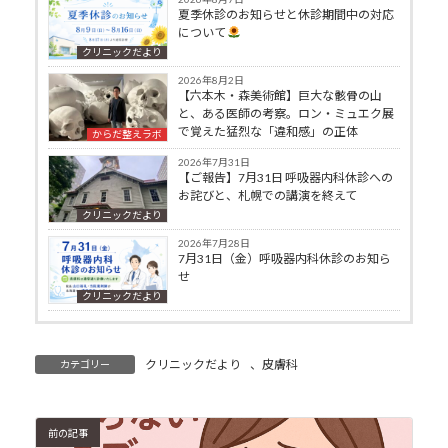
夏季休診のお知らせと休診期間中の対応
について
クリニックだより
2026年8月2日
【六本木・森美術館】巨大な骸骨の山
と、ある医師の考察。ロン・ミュエク展
で覚えた猛烈な「違和感」の正体
からだ整えラボ
2026年7月31日
【ご報告】7月31日 呼吸器内科休診への
お詫びと、札幌での講演を終えて
クリニックだより
2026年7月28日
7月31日（金）呼吸器内科休診のお知ら
せ
クリニックだより
クリニックだより
、
皮膚科
カテゴリー
前の記事