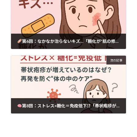
第6回：なかなか治らないキズ…「糖化が“肌の修復力”を奪う⁉」
2025年6月3日
次の記事
第8回：ストレス×糖化＝免疫低下⁉「帯状疱疹が増えているのはなぜ？」
2025年6月3日