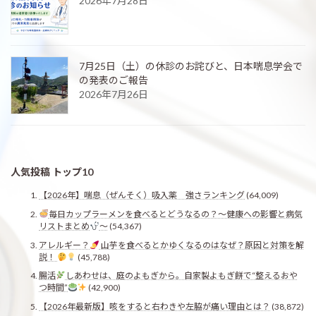
2026年7月28日
7月25日（土）の休診のお詫びと、日本喘息学会で
の発表のご報告
2026年7月26日
人気投稿 トップ10
【2026年】喘息（ぜんそく）吸入薬 強さランキング
(64,009)
毎日カップラーメンを食べるとどうなるの？〜健康への影響と病気
リストまとめ
〜
(54,367)
アレルギー？
山芋を食べるとかゆくなるのはなぜ？原因と対策を解
説！
(45,788)
腸活
しあわせは、庭のよもぎから。自家製よもぎ餅で“整えるおや
つ時間”
(42,900)
【2026年最新版】咳をすると右わきや左脇が痛い理由とは？
(38,872)