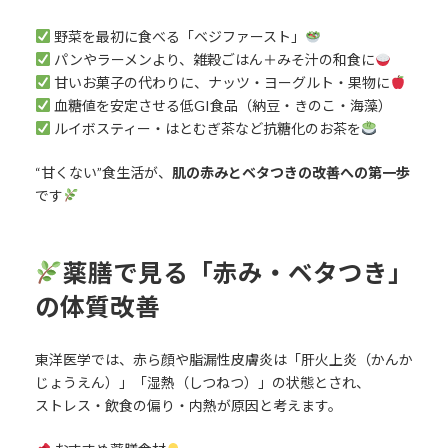
野菜を最初に食べる「ベジファースト」
パンやラーメンより、雑穀ごはん＋みそ汁の和食に
甘いお菓子の代わりに、ナッツ・ヨーグルト・果物に
血糖値を安定させる低GI食品（納豆・きのこ・海藻）
ルイボスティー・はとむぎ茶など抗糖化のお茶を
“甘くない”食生活が、
肌の赤みとベタつきの改善への第一歩
です
薬膳で見る「赤み・ベタつき」
の体質改善
東洋医学では、赤ら顔や脂漏性皮膚炎は「肝火上炎（かんか
じょうえん）」「湿熱（しつねつ）」の状態とされ、
ストレス・飲食の偏り・内熱が原因と考えます。