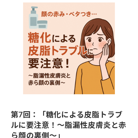
更
新
日
時
:
第7回：「糖化による皮脂トラブ
ルに要注意！～脂漏性皮膚炎と赤
ら顔の裏側～」