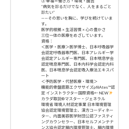
③ 幸福＝働き方・環境・園芸
“病気を診るだけでなく、人をまるごと
診たい”
——その思いを胸に、学びを続けていま
す。
医学的根拠 × 生活習慣 × 心の豊かさ
三位一体の医療をめざしています。
資格：
＜医学・医療＞医学博士、日本呼吸器学
会認定呼吸器専門医、日本アレルギー学
会認定アレルギー専門医、日本喘息学会
認定喘息専門医、日本内科学会認定内科
医、日本喘息学会認定吸入療法エキスパ
ート
＜予防医学・代替医療・環境＞
機能的骨盤底筋エクササイズpfilAtes™認
定 インストラクター国際資格← NEW
カラダ取説®マスター・ジェネラル
環境省 環境人材認定事業 日本環境管理
協会認定環境管理士、漢方コーディネー
ター、内面美容医学財団公認ファスティ
ングカウンセラー、日本セルフメンテナ
ンス協会認定腸内環境管理士、腸内環境