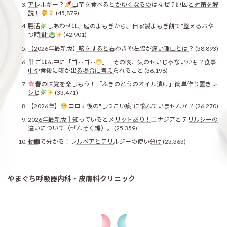
アレルギー？
山芋を食べるとかゆくなるのはなぜ？原因と対策を解
説！
(45,879)
腸活
しあわせは、庭のよもぎから。自家製よもぎ餅で“整えるおや
つ時間”
(42,901)
【2026年最新版】咳をすると右わきや左脇が痛い理由とは？
(38,893)
ごはん中に「ゴホゴホ
」…その咳、気のせいじゃないかも？食事
中や食後に咳が出る場合に考えられること
(36,196)
春の味覚を楽しもう！「ふきのとうのオイル漬け」簡単作り置きレ
シピ
(33,471)
【2026年】
コロナ後の"しつこい痰"に悩んでいませんか？
(26,270)
2026年最新版｜知っているとメリットあり！エナジアとテリルジーの
違いについて（ぜんそく編）。
(25,359)
動画で分かる！レルベアとテリルジーの使い分け
(23,363)
やまぐち呼吸器内科・皮膚科クリニック