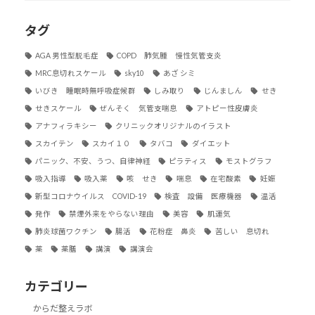
タグ
AGA 男性型脱毛症
COPD 肺気腫 慢性気管支炎
MRC息切れスケール
sky10
あざ シミ
いびき 睡眠時無呼吸症候群
しみ取り
じんましん
せき
せきスケール
ぜんそく 気管支喘息
アトピー性皮膚炎
アナフィラキシー
クリニックオリジナルのイラスト
スカイテン
スカイ１０
タバコ
ダイエット
パニック、不安、うつ、自律神経
ピラティス
モストグラフ
吸入指導
吸入薬
咳 せき
喘息
在宅酸素
妊娠
新型コロナウイルス COVID-19
検査 設備 医療機器
温活
発作
禁煙外来をやらない理由
美容
肌運気
肺炎球菌ワクチン
腸活
花粉症 鼻炎
苦しい 息切れ
薬
薬膳
講演
講演会
カテゴリー
からだ整えラボ