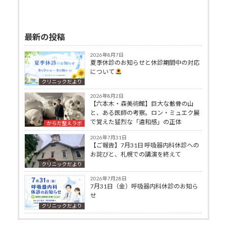
最新の投稿
2026年8月7日
夏季休診のお知らせと休診期間中の対応
について
クリニックだより
2026年8月2日
【六本木・森美術館】巨大な骸骨の山
と、ある医師の考察。ロン・ミュエク展
で覚えた猛烈な「違和感」の正体
からだ整えラボ
2026年7月31日
【ご報告】7月31日 呼吸器内科休診への
お詫びと、札幌での講演を終えて
クリニックだより
2026年7月28日
7月31日（金）呼吸器内科休診のお知ら
せ
クリニックだより