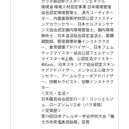
カラダ取説®マスター・ジェネラル
環境省 環境人材認定事業 日本環境管理
協会認定環境管理士、漢方コーディネー
ター、内面美容医学財団公認ファスティ
ングカウンセラー、日本セルフメンテナ
ンス協会認定腸内環境管理士、腸内環境
解析士、日本温活協会認定温活士、薬膳
調整師、管理健康栄養インストラクタ
ー、食育健康アドバイザー、日本フェム
テックマイスター協会公認フェムテック
マイスター®上級、公認妊活マイスター
®Basic、日本スキンケア協会認定スキン
ケアアドバイザー、メンタル士心理カウ
ンセラー、アーユルヴェーダアドバイザ
ー、快眠セラピスト、安眠インストラク
ター
＜文化・生活＞
日本園芸協会認定ローズ・コンシェルジ
ュ、ローズソムリエ®（バラ資格）
＜受賞歴＞
第74回日本アレルギー学会学術大会「働
き方改革推進奨励賞」受賞