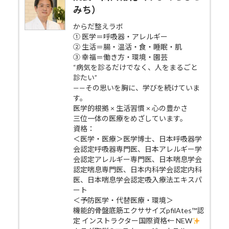
みち）
からだ整えラボ
① 医学＝呼吸器・アレルギー
② 生活＝腸・温活・食・睡眠・肌
③ 幸福＝働き方・環境・園芸
“病気を診るだけでなく、人をまるごと
診たい”
——その思いを胸に、学びを続けていま
す。
医学的根拠 × 生活習慣 × 心の豊かさ
三位一体の医療をめざしています。
資格：
＜医学・医療＞医学博士、日本呼吸器学
会認定呼吸器専門医、日本アレルギー学
会認定アレルギー専門医、日本喘息学会
認定喘息専門医、日本内科学会認定内科
医、日本喘息学会認定吸入療法エキスパ
ート
＜予防医学・代替医療・環境＞
機能的骨盤底筋エクササイズpfilAtes™認
定 インストラクター国際資格← NEW