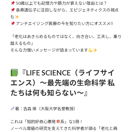
50歳以上でも記憶力や筋力が衰えない理由とは？
長寿遺伝子に注目しながら、エピジェネティクスの視点
も
アンチエイジング医療の今を知りたい方にオススメ‼
「老化はあきらめるものではなく、向き合い、工夫し、乗り
越えるもの」
そんな力強いメッセージが詰まっています
『LIFE SCIENCE（ライフサイ
エンス）～最先端の生命科学 私
たちは何も知らない～』
著：吉森 保（大阪大学名誉教授）
これは「知的好奇心爆発
系」な1冊！
ノーベル賞級の研究を支えてきた科学者が語る「老化と再