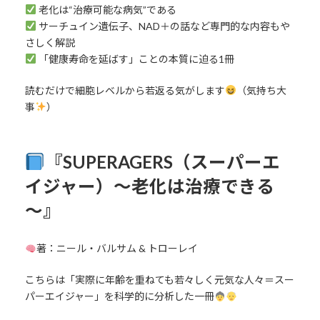
老化は“治療可能な病気”である
サーチュイン遺伝子、NAD＋の話など専門的な内容もや
さしく解説
「健康寿命を延ばす」ことの本質に迫る1冊
読むだけで細胞レベルから若返る気がします
（気持ち大
事
）
『SUPERAGERS（スーパーエ
イジャー）～老化は治療できる
～』
著：ニール・バルサム & トローレイ
こちらは「実際に年齢を重ねても若々しく元気な人々＝スー
パーエイジャー」を科学的に分析した一冊