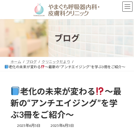
コ
ナ
ン
ビ
テ
ゲ
ン
ー
ツ
シ
へ
ョ
ブログ
ス
ン
キ
に
ッ
移
プ
動
ホーム
ブログ
クリニックだより
老化の未来が変わる
〜最新の“アンチエイジング”を学ぶ3冊をご紹介〜
老化の未来が変わる
〜最
新の“アンチエイジング”を学
ぶ3冊をご紹介〜
最
2025年6月5日
2025年6月5日
終