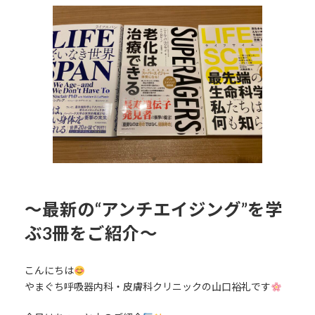
更
新
日
時
:
〜最新の“アンチエイジング”を学
ぶ3冊をご紹介〜
こんにちは
やまぐち呼吸器内科・皮膚科クリニックの山口裕礼です