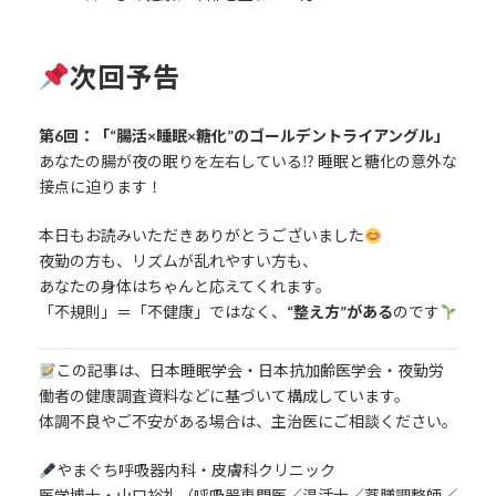
次回予告
第6回：「“腸活×睡眠×糖化”のゴールデントライアングル」
あなたの腸が夜の眠りを左右している⁉ 睡眠と糖化の意外な
接点に迫ります！
本日もお読みいただきありがとうございました
夜勤の方も、リズムが乱れやすい方も、
あなたの身体はちゃんと応えてくれます。
「不規則」＝「不健康」ではなく、
“整え方”がある
のです
この記事は、日本睡眠学会・日本抗加齢医学会・夜勤労
働者の健康調査資料などに基づいて構成しています。
体調不良やご不安がある場合は、主治医にご相談ください。
やまぐち呼吸器内科・皮膚科クリニック
医学博士・山口裕礼（呼吸器専門医／温活士／薬膳調整師／