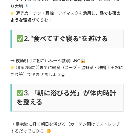
り大切
遮光カーテン・耳栓・アイマスクを活用し、
昼でも夜の
ような環境づくり
を！
2.
“食べてすぐ寝る”を避ける
→ 夜勤明けに朝ごはん→即就寝はNG
寝る2時間前までに軽食（スープ・温野菜・味噌汁＋おに
ぎり等）で済ませましょう
3.
「朝に浴びる光」が体内時計
を整える
→ 帰宅後に軽く朝日を浴びる（カーテン開けてストレッチ
するだけでもOK）