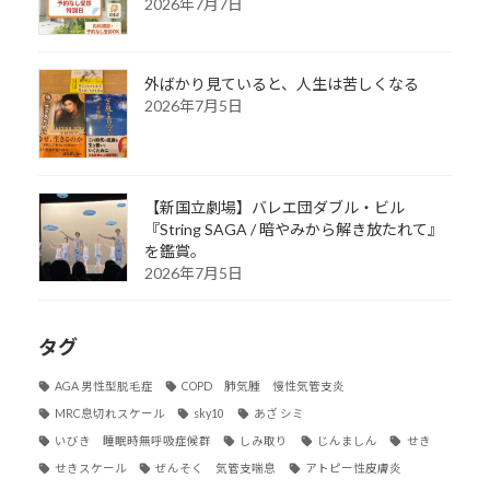
2026年7月7日
外ばかり見ていると、人生は苦しくなる
2026年7月5日
【新国立劇場】バレエ団ダブル・ビル
『String SAGA / 暗やみから解き放たれて』
を鑑賞。
2026年7月5日
タグ
AGA 男性型脱毛症
COPD 肺気腫 慢性気管支炎
MRC息切れスケール
sky10
あざ シミ
いびき 睡眠時無呼吸症候群
しみ取り
じんましん
せき
せきスケール
ぜんそく 気管支喘息
アトピー性皮膚炎