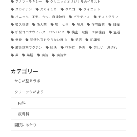
アナフィラキシー
クリニックオリジナルのイラスト
スカイテン
スカイ１０
タバコ
ダイエット
パニック、不安、うつ、自律神経
ピラティス
モストグラフ
吸入指導
吸入薬
咳 せき
喘息
在宅酸素
妊娠
新型コロナウイルス COVID-19
検査 設備 医療機器
温活
発作
禁煙外来をやらない理由
美容
肌運気
肺炎球菌ワクチン
腸活
花粉症 鼻炎
苦しい 息切れ
薬
薬膳
講演
講演会
カテゴリー
からだ整えラボ
クリニックだより
内科
皮膚科
開院にあたり