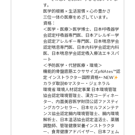
す。
医学的根拠 × 生活習慣 × 心の豊かさ
三位一体の医療をめざしています。
資格：
＜医学・医療＞医学博士、日本呼吸器学
会認定呼吸器専門医、日本アレルギー学
会認定アレルギー専門医、日本喘息学会
認定喘息専門医、日本内科学会認定内科
医、日本喘息学会認定吸入療法エキスパ
ート
＜予防医学・代替医療・環境＞
機能的骨盤底筋エクササイズpfilAtes™認
定 インストラクター国際資格← NEW
カラダ取説®マスター・ジェネラル
環境省 環境人材認定事業 日本環境管理
協会認定環境管理士、漢方コーディネー
ター、内面美容医学財団公認ファスティ
ングカウンセラー、日本セルフメンテナ
ンス協会認定腸内環境管理士、腸内環境
解析士、日本温活協会認定温活士、薬膳
調整師、管理健康栄養インストラクタ
ー、食育健康アドバイザー、日本フェム