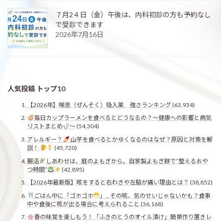
７月2４日（金）午後は、内科初診の方も予約なし
で受診できます
2026年7月16日
人気投稿 トップ10
【2026年】喘息（ぜんそく）吸入薬 強さランキング
(63,934)
毎日カップラーメンを食べるとどうなるの？〜健康への影響と病気
リストまとめ
〜
(54,304)
アレルギー？
山芋を食べるとかゆくなるのはなぜ？原因と対策を解
説！
(45,720)
腸活
しあわせは、庭のよもぎから。自家製よもぎ餅で“整えるおや
つ時間”
(42,895)
【2026年最新版】咳をすると右わきや左脇が痛い理由とは？
(38,852)
ごはん中に「ゴホゴホ
」…その咳、気のせいじゃないかも？食事
中や食後に咳が出る場合に考えられること
(36,168)
春の味覚を楽しもう！「ふきのとうのオイル漬け」簡単作り置きレ