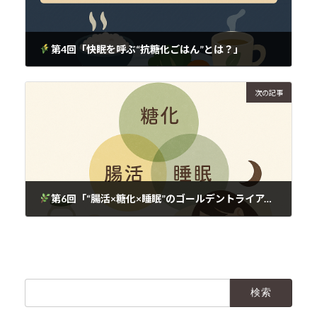
第4回「快眠を呼ぶ“抗糖化ごはん”とは？」
2025年6月6日
次の記事
第6回「“腸活×糖化×睡眠”のゴールデントライアングル」
2025年6月6日
検
索: