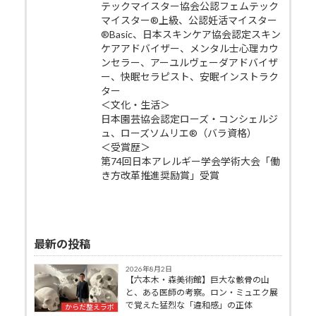
テックマイスター協会公認フェムテック
マイスター®上級、公認妊活マイスター
®Basic、日本スキンケア協会認定スキン
ケアアドバイザー、メンタル士心理カウ
ンセラー、アーユルヴェーダアドバイザ
ー、快眠セラピスト、安眠インストラク
ター
＜文化・生活＞
日本園芸協会認定ローズ・コンシェルジ
ュ、ローズソムリエ®（バラ資格）
＜受賞歴＞
第74回日本アレルギー学会学術大会「働
き方改革推進奨励賞」受賞
最新の投稿
2026年8月2日
【六本木・森美術館】巨大な骸骨の山
と、ある医師の考察。ロン・ミュエク展
で覚えた猛烈な「違和感」の正体
からだ整えラボ