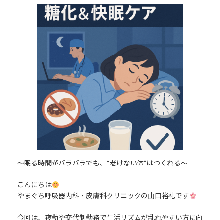
更
新
日
時
:
〜眠る時間がバラバラでも、“老けない体”はつくれる〜
こんにちは
やまぐち呼吸器内科・皮膚科クリニックの山口裕礼です
今回は、夜勤や交代制勤務で生活リズムが乱れやすい方に向