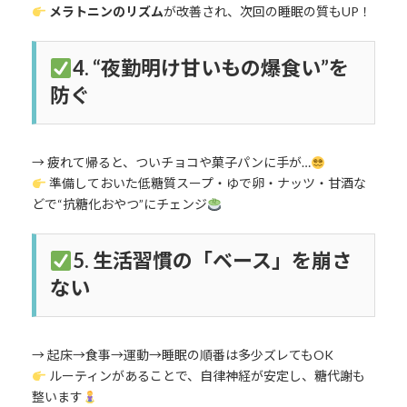
メラトニンのリズム
が改善され、次回の睡眠の質もUP！
4.
“夜勤明け甘いもの爆食い”を
防ぐ
→ 疲れて帰ると、ついチョコや菓子パンに手が…
準備しておいた低糖質スープ・ゆで卵・ナッツ・甘酒な
どで“抗糖化おやつ”にチェンジ
5.
生活習慣の「ベース」を崩さ
ない
→ 起床→食事→運動→睡眠の順番は多少ズレてもOK
ルーティンがあることで、自律神経が安定し、糖代謝も
整います