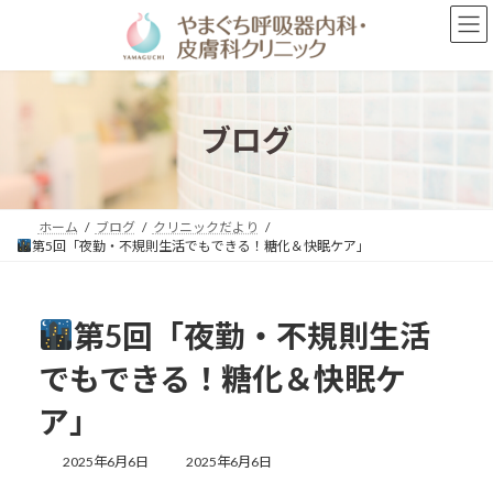
コ
ナ
ン
ビ
テ
ゲ
ン
ー
ツ
シ
へ
ョ
ブログ
ス
ン
キ
に
ッ
移
プ
動
ホーム
ブログ
クリニックだより
第5回「夜勤・不規則生活でもできる！糖化＆快眠ケア」
第5回「夜勤・不規則生活
でもできる！糖化＆快眠ケ
ア」
最
2025年6月6日
2025年6月6日
終