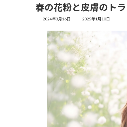
春の花粉と皮膚のトラ
最
2024年3月16日
2025年1月10日
終
更
新
日
時
: