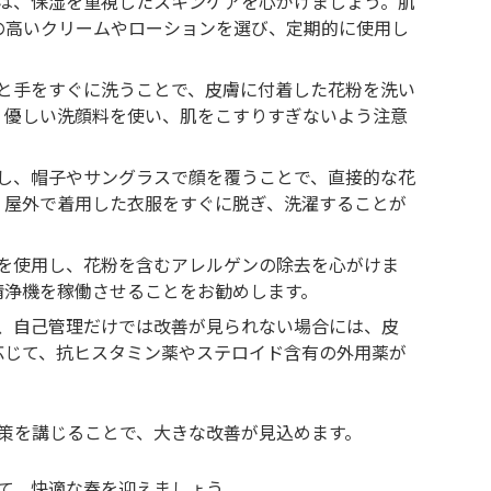
には、保湿を重視したスキンケアを心がけましょう。肌
の高いクリームやローションを選び、定期的に使用し
顔と手をすぐに洗うことで、皮膚に付着した花粉を洗い
、優しい洗顔料を使い、肌をこすりすぎないよう注意
用し、帽子やサングラスで顔を覆うことで、直接的な花
、屋外で着用した衣服をすぐに脱ぎ、洗濯することが
機を使用し、花粉を含むアレルゲンの除去を心がけま
清浄機を稼働させることをお勧めします。
や、自己管理だけでは改善が見られない場合には、皮
応じて、抗ヒスタミン薬やステロイド含有の外用薬が
策を講じることで、大きな改善が見込めます。
て、快適な春を迎えましょう。