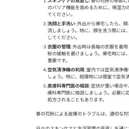
スキンケアの見直し
: 春の花粉の季節
のバリア機能を高めるために、保湿力
てください。
洗顔と手洗い
: 外出から帰宅したら、
流しましょう。特に、顔を洗う際には
してください。
衣服の管理
: 外出時は長袖の衣服を着
粉の接触を避けましょう。帰宅時には
重要です。
空気清浄機の利用
: 室内では空気清浄
しょう。特に、就寝時には寝室で空気
皮膚科専門医の相談
: 症状が重い場合
膚科専門医に相談しましょう。必要に
処方されることもあります。
春の花粉による皮膚のトラブルは、適切な対
日々のスキンケアと生活習慣の見直しを通じ