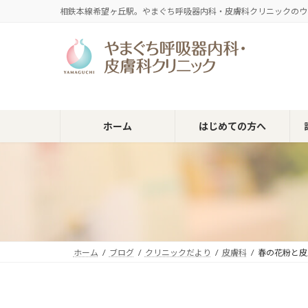
コ
ナ
相鉄本線希望ヶ丘駅。やまぐち呼吸器内科・皮膚科クリニックのウ
ン
ビ
テ
ゲ
ン
ー
ツ
シ
へ
ョ
ス
ン
キ
に
ホーム
はじめての方へ
ッ
移
プ
動
ホーム
ブログ
クリニックだより
皮膚科
春の花粉と皮