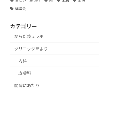
苦しい 息切れ
薬
薬膳
講演
講演会
カテゴリー
からだ整えラボ
クリニックだより
内科
皮膚科
開院にあたり