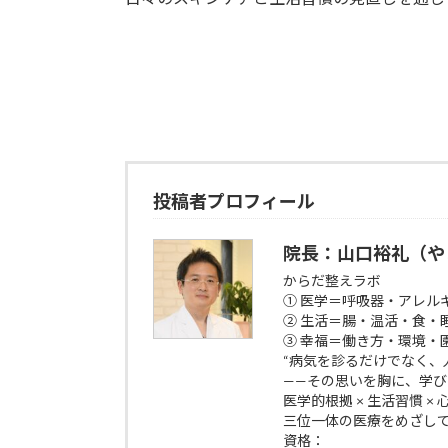
投稿者プロフィール
院長：山口裕礼（や
からだ整えラボ
① 医学＝呼吸器・アレル
② 生活＝腸・温活・食・
③ 幸福＝働き方・環境・
“病気を診るだけでなく、
——その思いを胸に、学
医学的根拠 × 生活習慣 ×
三位一体の医療をめざし
資格：