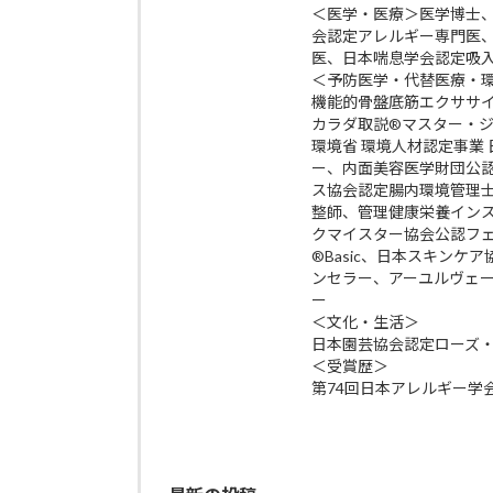
＜医学・医療＞医学博士
会認定アレルギー専門医
医、日本喘息学会認定吸
＜予防医学・代替医療・
機能的骨盤底筋エクササイズp
カラダ取説®マスター・
環境省 環境人材認定事業
ー、内面美容医学財団公
ス協会認定腸内環境管理
整師、管理健康栄養イン
クマイスター協会公認フ
®Basic、日本スキン
ンセラー、アーユルヴェ
ー
＜文化・生活＞
日本園芸協会認定ローズ
＜受賞歴＞
第74回日本アレルギー学