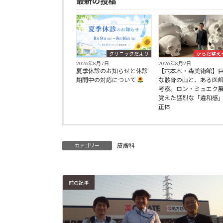
最新の投稿
クリニックだより
からだ整え
2026年8月7日
2026年8月2日
夏季休診のお知らせと休診
【六本木・森美術館】
期間中の対応について
な骸骨の山と、ある医
考察。ロン・ミュエク
覚えた猛烈な「違和感
正体
皮膚科
カテゴリー
前の記事