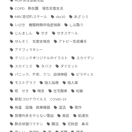
AGA 男性型脱毛症
COPD 肺気腫 慢性気管支炎
MRC息切れスケール
sky10
あざ シミ
いびき 睡眠時無呼吸症候群
しみ取り
じんましん
せき
せきスケール
ぜんそく 気管支喘息
アトピー性皮膚炎
アナフィラキシー
クリニックオリジナルのイラスト
スカイテン
スカイ１０
タバコ
ダイエット
パニック、不安、うつ、自律神経
ピラティス
モストグラフ
吸入指導
吸入薬
咳 せき
喘息
在宅酸素
妊娠
新型コロナウイルス COVID-19
検査 設備 医療機器
温活
発作
禁煙外来をやらない理由
美容
肌運気
肺炎球菌ワクチン
腸活
花粉症 鼻炎