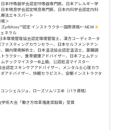
、日本呼吸器学会認定呼吸器専門医、日本アレルギー学
、日本喘息学会認定喘息専門医、日本内科学会認定内科
入療法エキスパート
環境＞
filAtes™認定 インストラクター国際資格← NEW
ジェネラル
 日本環境管理協会認定環境管理士、漢方コーディネータ
認ファスティングカウンセラー、日本セルフメンテナン
士、腸内環境解析士、日本温活協会認定温活士、薬膳調
ストラクター、食育健康アドバイザー、日本フェムテッ
ェムテックマイスター®上級、公認妊活マイスター
ケア協会認定スキンケアアドバイザー、メンタル士心理カウ
ーダアドバイザー、快眠セラピスト、安眠インストラクタ
・コンシェルジュ、ローズソムリエ®（バラ資格）
会学術大会「働き方改革推進奨励賞」受賞