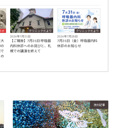
ラボ
クリニックだより
クリニックだより
2026年7月31日
2026年7月28日
巨大
【ご報告】7月31日 呼吸器
7月31日（金）呼吸器内科
師の
内科休診へのお詫びと、札
休診のお知らせ
展で
幌での講演を終えて
」の
次の記事