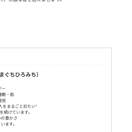
まぐちひろみち）
ギー
睡眠・肌
園芸
人をまるごと診たい”
びを続けています。
 心の豊かさ
ています。