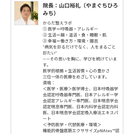
院長：山口裕礼（やまぐちひろ
みち）
からだ整えラボ
① 医学＝呼吸器・アレルギー
② 生活＝腸・温活・食・睡眠・肌
③ 幸福＝働き方・環境・園芸
“病気を診るだけでなく、人をまるごと
診たい”
——その思いを胸に、学びを続けていま
す。
医学的根拠 × 生活習慣 × 心の豊かさ
三位一体の医療をめざしています。
資格：
＜医学・医療＞医学博士、日本呼吸器学
会認定呼吸器専門医、日本アレルギー学
会認定アレルギー専門医、日本喘息学会
認定喘息専門医、日本内科学会認定内科
医、日本喘息学会認定吸入療法エキスパ
ート
＜予防医学・代替医療・環境＞
機能的骨盤底筋エクササイズpfilAtes™認