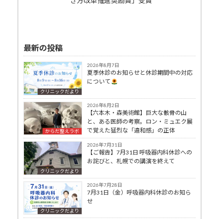
き方改革推進奨励賞」受賞
最新の投稿
2026年8月7日
夏季休診のお知らせと休診期間中の対応
について
クリニックだより
2026年8月2日
【六本木・森美術館】巨大な骸骨の山
と、ある医師の考察。ロン・ミュエク展
で覚えた猛烈な「違和感」の正体
からだ整えラボ
2026年7月31日
【ご報告】7月31日 呼吸器内科休診への
お詫びと、札幌での講演を終えて
クリニックだより
2026年7月28日
7月31日（金）呼吸器内科休診のお知ら
せ
クリニックだより