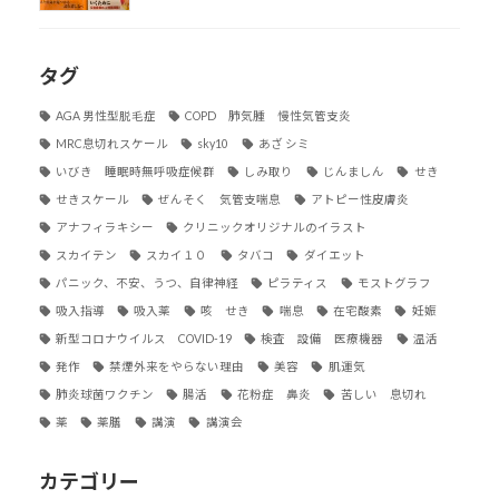
タグ
AGA 男性型脱毛症
COPD 肺気腫 慢性気管支炎
MRC息切れスケール
sky10
あざ シミ
いびき 睡眠時無呼吸症候群
しみ取り
じんましん
せき
せきスケール
ぜんそく 気管支喘息
アトピー性皮膚炎
アナフィラキシー
クリニックオリジナルのイラスト
スカイテン
スカイ１０
タバコ
ダイエット
パニック、不安、うつ、自律神経
ピラティス
モストグラフ
吸入指導
吸入薬
咳 せき
喘息
在宅酸素
妊娠
新型コロナウイルス COVID-19
検査 設備 医療機器
温活
発作
禁煙外来をやらない理由
美容
肌運気
肺炎球菌ワクチン
腸活
花粉症 鼻炎
苦しい 息切れ
薬
薬膳
講演
講演会
カテゴリー