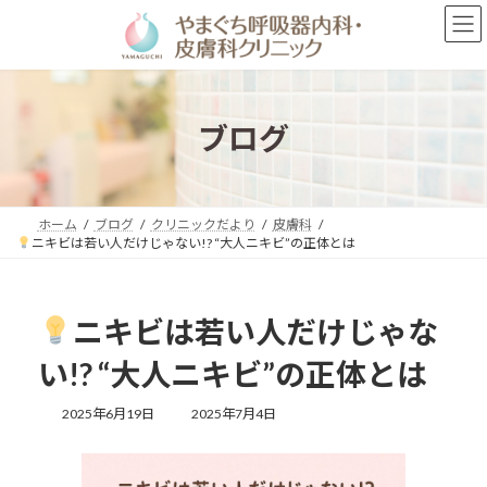
コ
ナ
ン
ビ
テ
ゲ
ン
ー
ツ
シ
へ
ョ
ブログ
ス
ン
キ
に
ッ
移
プ
動
ホーム
ブログ
クリニックだより
皮膚科
ニキビは若い人だけじゃない!? “大人ニキビ”の正体とは
ニキビは若い人だけじゃな
い!? “大人ニキビ”の正体とは
最
2025年6月19日
2025年7月4日
終
更
新