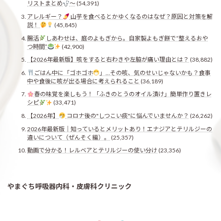
リストまとめ
〜
(54,391)
アレルギー？
山芋を食べるとかゆくなるのはなぜ？原因と対策を解
説！
(45,845)
腸活
しあわせは、庭のよもぎから。自家製よもぎ餅で“整えるおや
つ時間”
(42,900)
【2026年最新版】咳をすると右わきや左脇が痛い理由とは？
(38,882)
ごはん中に「ゴホゴホ
」…その咳、気のせいじゃないかも？食事
中や食後に咳が出る場合に考えられること
(36,189)
春の味覚を楽しもう！「ふきのとうのオイル漬け」簡単作り置きレ
シピ
(33,471)
【2026年】
コロナ後の"しつこい痰"に悩んでいませんか？
(26,262)
2026年最新版｜知っているとメリットあり！エナジアとテリルジーの
違いについて（ぜんそく編）。
(25,357)
動画で分かる！レルベアとテリルジーの使い分け
(23,356)
やまぐち呼吸器内科・皮膚科クリニック