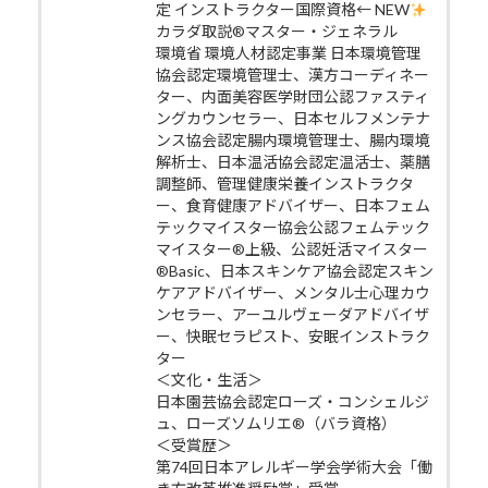
定 インストラクター国際資格← NEW
カラダ取説®マスター・ジェネラル
環境省 環境人材認定事業 日本環境管理
協会認定環境管理士、漢方コーディネー
ター、内面美容医学財団公認ファスティ
ングカウンセラー、日本セルフメンテナ
ンス協会認定腸内環境管理士、腸内環境
解析士、日本温活協会認定温活士、薬膳
調整師、管理健康栄養インストラクタ
ー、食育健康アドバイザー、日本フェム
テックマイスター協会公認フェムテック
マイスター®上級、公認妊活マイスター
®Basic、日本スキンケア協会認定スキン
ケアアドバイザー、メンタル士心理カウ
ンセラー、アーユルヴェーダアドバイザ
ー、快眠セラピスト、安眠インストラク
ター
＜文化・生活＞
日本園芸協会認定ローズ・コンシェルジ
ュ、ローズソムリエ®（バラ資格）
＜受賞歴＞
第74回日本アレルギー学会学術大会「働