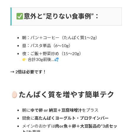
意外と“足りない食事例”：
朝：パン＋コーヒー（たんぱく質1〜2g）
昼：パスタ単品（6〜10g）
夜：ご飯＋野菜炒め（15〜20g）
合計30g前後…
→ 2倍は必要です！
たんぱく質を増やす簡単テク
朝に
ゆで卵 or 納豆＋豆腐味噌汁
をプラス
間食に
高たんぱくヨーグルト・プロテインバー
メインのおかずは
肉or魚＋卵＋大豆製品の“3点セッ
ト”
を意識