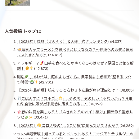
人気投稿 トップ10
【2026年】喘息（ぜんそく）吸入薬 強さランキング
(64,057)
毎日カップラーメンを食べるとどうなるの？〜健康への影響と病気
リストまとめ
〜
(54,417)
アレルギー？
山芋を食べるとかゆくなるのはなぜ？原因と対策を解
説！
(45,872)
腸活
しあわせは、庭のよもぎから。自家製よもぎ餅で“整えるおや
つ時間”
(42,901)
【2026年最新版】咳をすると右わきや左脇が痛い理由とは？
(38,888)
ごはん中に「ゴホゴホ
」…その咳、気のせいじゃないかも？食事
中や食後に咳が出る場合に考えられること
(36,196)
春の味覚を楽しもう！「ふきのとうのオイル漬け」簡単作り置きレ
シピ
(33,471)
【2026年】
コロナ後の"しつこい痰"に悩んでいませんか？
(26,269)
2026年最新版｜知っているとメリットあり！エナジアとテリルジーの