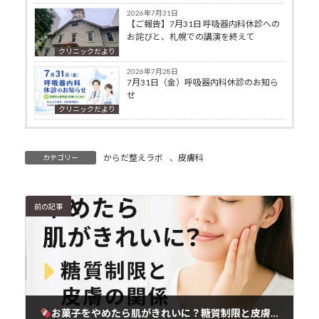
2026年7月31日
【ご報告】7月31日 呼吸器内科休診への
お詫びと、札幌での講演を終えて
クリニックだより
2026年7月28日
7月31日（金）呼吸器内科休診のお知ら
せ
クリニックだより
からだ整えラボ
、
皮膚科
カテゴリー
前の記事
お菓子をやめたら肌がきれいに？糖質制限と皮膚の関係