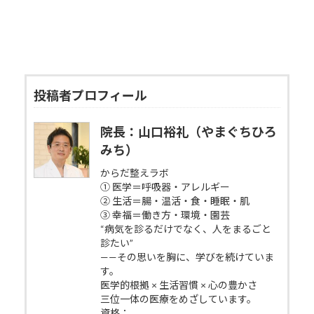
投稿者プロフィール
院長：山口裕礼（やまぐちひろ
みち）
からだ整えラボ
① 医学＝呼吸器・アレルギー
② 生活＝腸・温活・食・睡眠・肌
③ 幸福＝働き方・環境・園芸
“病気を診るだけでなく、人をまるごと
診たい”
——その思いを胸に、学びを続けていま
す。
医学的根拠 × 生活習慣 × 心の豊かさ
三位一体の医療をめざしています。
資格：