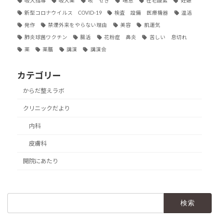
吸入指導
吸入薬
咳 せき
喘息
在宅酸素
妊娠
新型コロナウイルス COVID-19
検査 設備 医療機器
温活
発作
禁煙外来をやらない理由
美容
肌運気
肺炎球菌ワクチン
腸活
花粉症 鼻炎
苦しい 息切れ
薬
薬膳
講演
講演会
カテゴリー
からだ整えラボ
クリニックだより
内科
皮膚科
開院にあたり
検
索: