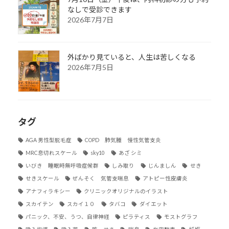
なしで受診できます
2026年7月7日
外ばかり見ていると、人生は苦しくなる
2026年7月5日
タグ
AGA 男性型脱毛症
COPD 肺気腫 慢性気管支炎
MRC息切れスケール
sky10
あざ シミ
いびき 睡眠時無呼吸症候群
しみ取り
じんましん
せき
せきスケール
ぜんそく 気管支喘息
アトピー性皮膚炎
アナフィラキシー
クリニックオリジナルのイラスト
スカイテン
スカイ１０
タバコ
ダイエット
パニック、不安、うつ、自律神経
ピラティス
モストグラフ