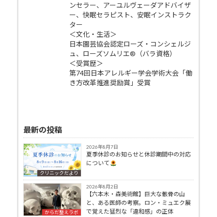
ンセラー、アーユルヴェーダアドバイザ
ー、快眠セラピスト、安眠インストラク
ター
＜文化・生活＞
日本園芸協会認定ローズ・コンシェルジ
ュ、ローズソムリエ®（バラ資格）
＜受賞歴＞
第74回日本アレルギー学会学術大会「働
き方改革推進奨励賞」受賞
最新の投稿
2026年8月7日
夏季休診のお知らせと休診期間中の対応
について
クリニックだより
2026年8月2日
【六本木・森美術館】巨大な骸骨の山
と、ある医師の考察。ロン・ミュエク展
で覚えた猛烈な「違和感」の正体
からだ整えラボ