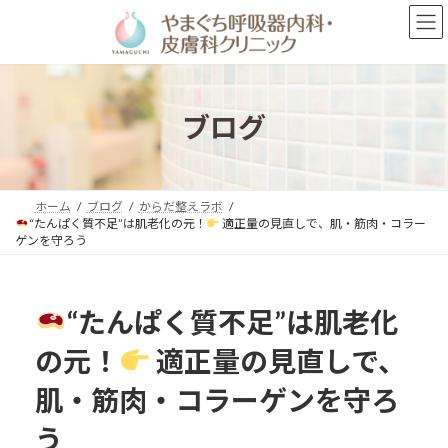
コ
ナ
ン
ビ
テ
ゲ
ン
ー
ツ
シ
へ
ョ
ブログ
ス
ン
キ
に
ッ
移
プ
動
ホーム
ブログ
からだ整えラボ
“たんぱく質不足”は肌老化の元！
適正量の見直しで、肌・筋肉・コラー
ゲンを守ろう
“たんぱく質不足”は肌老化
の元！
適正量の見直しで、
肌・筋肉・コラーゲンを守ろ
う