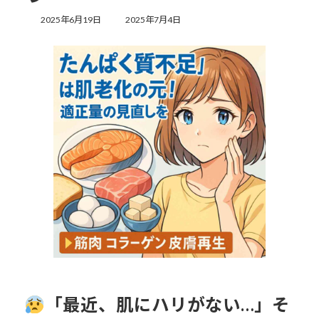
最
2025年6月19日
2025年7月4日
終
更
新
日
時
:
「最近、肌にハリがない…」そ