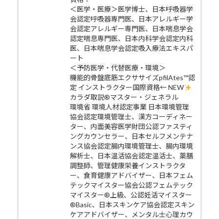
＜医学・医療＞医学博士、日本呼吸器学
会認定呼吸器専門医、日本アレルギー学
会認定アレルギー専門医、日本喘息学会
認定喘息専門医、日本内科学会認定内科
医、日本喘息学会認定吸入療法エキスパ
ート
＜予防医学・代替医療・環境＞
機能的骨盤底筋エクササイズpfilAtes™認
定 インストラクター国際資格← NEW
カラダ取説®マスター・ジェネラル
環境省 環境人材認定事業 日本環境管理
協会認定環境管理士、漢方コーディネー
ター、内面美容医学財団公認ファスティ
ングカウンセラー、日本セルフメンテナ
ンス協会認定腸内環境管理士、腸内環境
解析士、日本温活協会認定温活士、薬膳
調整師、管理健康栄養インストラクタ
ー、食育健康アドバイザー、日本フェム
テックマイスター協会公認フェムテック
マイスター®上級、公認妊活マイスター
®Basic、日本スキンケア協会認定スキン
ケアアドバイザー、メンタル士心理カウ