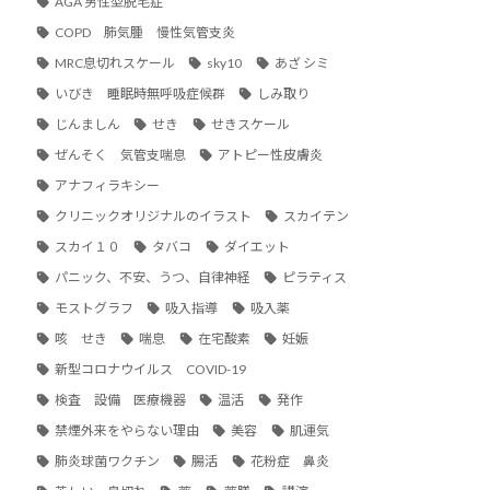
AGA 男性型脱毛症
COPD 肺気腫 慢性気管支炎
MRC息切れスケール
sky10
あざ シミ
いびき 睡眠時無呼吸症候群
しみ取り
じんましん
せき
せきスケール
ぜんそく 気管支喘息
アトピー性皮膚炎
アナフィラキシー
クリニックオリジナルのイラスト
スカイテン
スカイ１０
タバコ
ダイエット
パニック、不安、うつ、自律神経
ピラティス
モストグラフ
吸入指導
吸入薬
咳 せき
喘息
在宅酸素
妊娠
新型コロナウイルス COVID-19
検査 設備 医療機器
温活
発作
禁煙外来をやらない理由
美容
肌運気
肺炎球菌ワクチン
腸活
花粉症 鼻炎