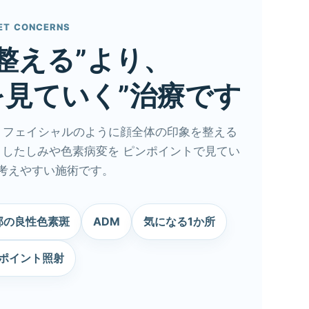
ET CONCERNS
整える”より、
を見ていく”治療です
トフェイシャルのように顔全体の印象を整える
りしたしみや色素病変を ピンポイントで見てい
考えやすい施術です。
部の良性色素斑
ADM
気になる1か所
ポイント照射