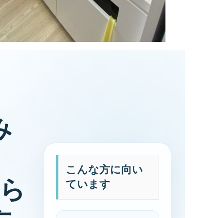
み
こんな方に向い
から
ています