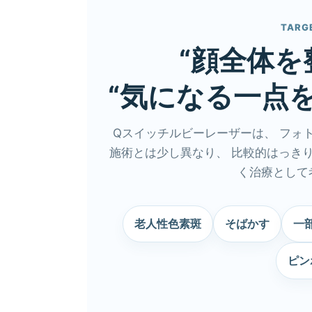
TARG
“顔全体を
“気になる一点
Qスイッチルビーレーザーは、 フォ
施術とは少し異なり、 比較的はっき
く治療として
老人性色素斑
そばかす
一
ピン