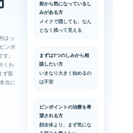
方
前から気になっているし
みがある方
メイクで隠しても、なん
となく残って見える
的はっ
 ピンポ
まずは1つのしみから相
です。
談したい方
向くわ
いきなり大きく始めるの
まず医
は不安
 本当に
。
ピンポイントの治療を希
望される方
顔全体より、まず気にな