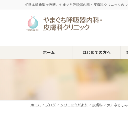
コ
ナ
相鉄本線希望ヶ丘駅。やまぐち呼吸器内科・皮膚科クリニックのウ
ン
ビ
テ
ゲ
ン
ー
ツ
シ
へ
ョ
ス
ン
キ
に
ホーム
はじめての方へ
ッ
移
プ
動
ホーム
ブログ
クリニックだより
皮膚科
気になるしみ