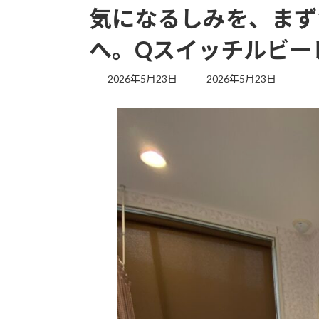
気になるしみを、まず
へ。Qスイッチルビー
最
2026年5月23日
2026年5月23日
終
更
新
日
時
: