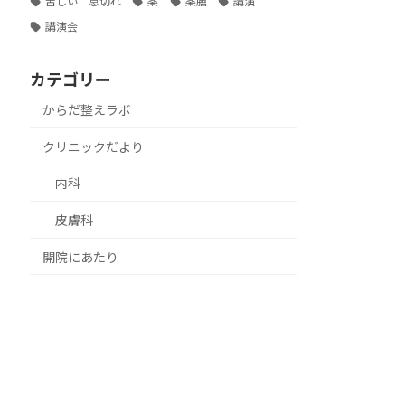
苦しい 息切れ
薬
薬膳
講演
講演会
カテゴリー
からだ整えラボ
クリニックだより
内科
皮膚科
開院にあたり