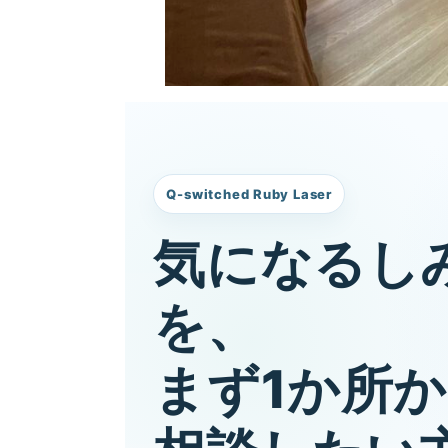
Q-switched Ruby Laser
気になるし
を、
まず1か所