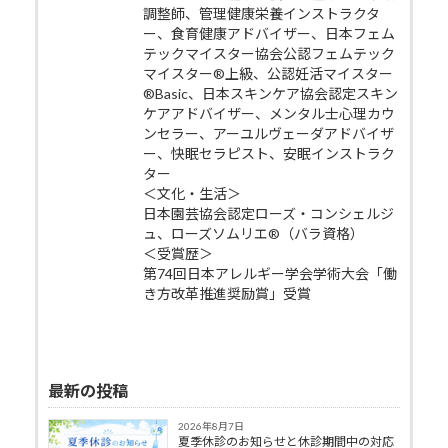
調整師、管理健康栄養インストラクタ
ー、食育健康アドバイザー、日本フェム
テックマイスター協会公認フェムテック
マイスター®上級、公認妊活マイスター
®Basic、日本スキンケア協会認定スキン
ケアアドバイザー、メンタル士心理カウ
ンセラー、アーユルヴェーダアドバイザ
ー、快眠セラピスト、安眠インストラク
ター
＜文化・生活＞
日本園芸協会認定ローズ・コンシェルジ
ュ、ローズソムリエ®（バラ資格）
＜受賞歴＞
第74回日本アレルギー学会学術大会「働
き方改革推進奨励賞」受賞
最新の投稿
2026年8月7日
夏季休診のお知らせと休診期間中の対応