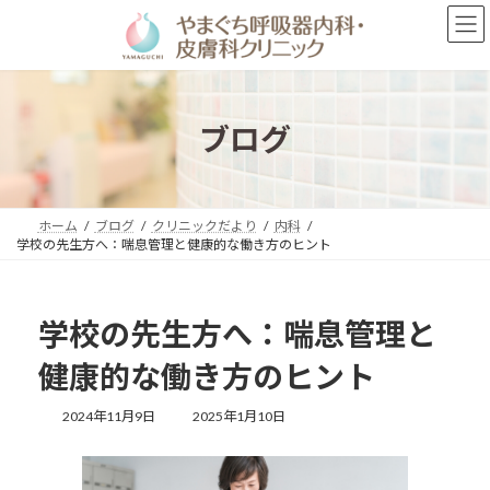
コ
ナ
ン
ビ
テ
ゲ
ン
ー
ツ
シ
へ
ョ
ブログ
ス
ン
キ
に
ッ
移
プ
動
ホーム
ブログ
クリニックだより
内科
学校の先生方へ：喘息管理と健康的な働き方のヒント
学校の先生方へ：喘息管理と
健康的な働き方のヒント
最
2024年11月9日
2025年1月10日
終
更
新