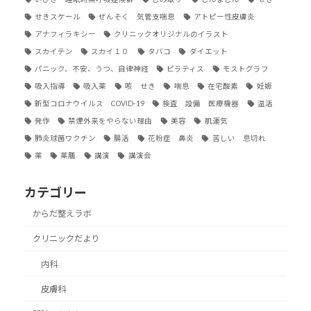
せきスケール
ぜんそく 気管支喘息
アトピー性皮膚炎
アナフィラキシー
クリニックオリジナルのイラスト
スカイテン
スカイ１０
タバコ
ダイエット
パニック、不安、うつ、自律神経
ピラティス
モストグラフ
吸入指導
吸入薬
咳 せき
喘息
在宅酸素
妊娠
新型コロナウイルス COVID-19
検査 設備 医療機器
温活
発作
禁煙外来をやらない理由
美容
肌運気
肺炎球菌ワクチン
腸活
花粉症 鼻炎
苦しい 息切れ
薬
薬膳
講演
講演会
カテゴリー
からだ整えラボ
クリニックだより
内科
皮膚科