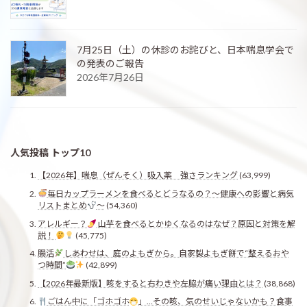
7月25日（土）の休診のお詫びと、日本喘息学会で
の発表のご報告
2026年7月26日
人気投稿 トップ10
【2026年】喘息（ぜんそく）吸入薬 強さランキング
(63,999)
毎日カップラーメンを食べるとどうなるの？〜健康への影響と病気
リストまとめ
〜
(54,360)
アレルギー？
山芋を食べるとかゆくなるのはなぜ？原因と対策を解
説！
(45,775)
腸活
しあわせは、庭のよもぎから。自家製よもぎ餅で“整えるおや
つ時間”
(42,899)
【2026年最新版】咳をすると右わきや左脇が痛い理由とは？
(38,868)
ごはん中に「ゴホゴホ
」…その咳、気のせいじゃないかも？食事