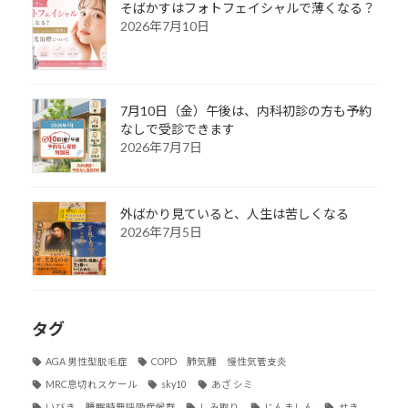
そばかすはフォトフェイシャルで薄くなる？
2026年7月10日
7月10日（金）午後は、内科初診の方も予約
なしで受診できます
2026年7月7日
外ばかり見ていると、人生は苦しくなる
2026年7月5日
タグ
AGA 男性型脱毛症
COPD 肺気腫 慢性気管支炎
MRC息切れスケール
sky10
あざ シミ
いびき 睡眠時無呼吸症候群
しみ取り
じんましん
せき