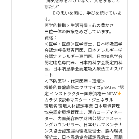
“病気を診るだけでなく、人をまるごと
診たい”
——その思いを胸に、学びを続けていま
す。
医学的根拠 × 生活習慣 × 心の豊かさ
三位一体の医療をめざしています。
資格：
＜医学・医療＞医学博士、日本呼吸器学
会認定呼吸器専門医、日本アレルギー学
会認定アレルギー専門医、日本喘息学会
認定喘息専門医、日本内科学会認定内科
医、日本喘息学会認定吸入療法エキスパ
ート
＜予防医学・代替医療・環境＞
機能的骨盤底筋エクササイズpfilAtes™認
定 インストラクター国際資格← NEW
カラダ取説®マスター・ジェネラル
環境省 環境人材認定事業 日本環境管理
協会認定環境管理士、漢方コーディネー
ター、内面美容医学財団公認ファスティ
ングカウンセラー、日本セルフメンテナ
ンス協会認定腸内環境管理士、腸内環境
解析士、日本温活協会認定温活士、薬膳