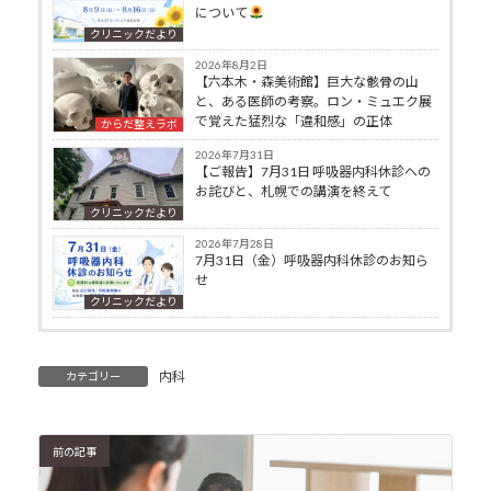
について
クリニックだより
2026年8月2日
【六本木・森美術館】巨大な骸骨の山
と、ある医師の考察。ロン・ミュエク展
で覚えた猛烈な「違和感」の正体
からだ整えラボ
2026年7月31日
【ご報告】7月31日 呼吸器内科休診への
お詫びと、札幌での講演を終えて
クリニックだより
2026年7月28日
7月31日（金）呼吸器内科休診のお知ら
せ
クリニックだより
内科
カテゴリー
前の記事