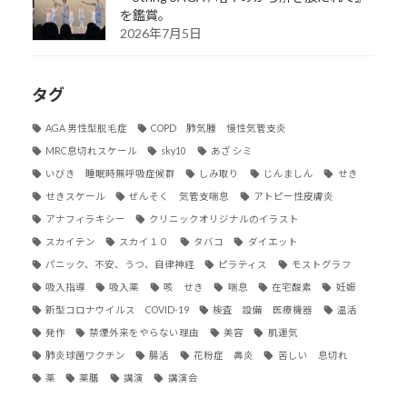
を鑑賞。
2026年7月5日
タグ
AGA 男性型脱毛症
COPD 肺気腫 慢性気管支炎
MRC息切れスケール
sky10
あざ シミ
いびき 睡眠時無呼吸症候群
しみ取り
じんましん
せき
せきスケール
ぜんそく 気管支喘息
アトピー性皮膚炎
アナフィラキシー
クリニックオリジナルのイラスト
スカイテン
スカイ１０
タバコ
ダイエット
パニック、不安、うつ、自律神経
ピラティス
モストグラフ
吸入指導
吸入薬
咳 せき
喘息
在宅酸素
妊娠
新型コロナウイルス COVID-19
検査 設備 医療機器
温活
発作
禁煙外来をやらない理由
美容
肌運気
肺炎球菌ワクチン
腸活
花粉症 鼻炎
苦しい 息切れ
薬
薬膳
講演
講演会