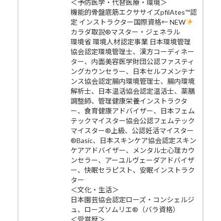
＜予防医学・代替医療・環境＞
機能的骨盤底筋エクササイズpfilAtes™認
定 インストラクター国際資格← NEW
カラダ取説®マスター・ジェネラル
環境省 環境人材認定事業 日本環境管理
協会認定環境管理士、漢方コーディネー
ター、内面美容医学財団公認ファスティ
ングカウンセラー、日本セルフメンテナ
ンス協会認定腸内環境管理士、腸内環境
解析士、日本温活協会認定温活士、薬膳
調整師、管理健康栄養インストラクタ
ー、食育健康アドバイザー、日本フェム
テックマイスター協会公認フェムテック
マイスター®上級、公認妊活マイスター
®Basic、日本スキンケア協会認定スキン
ケアアドバイザー、メンタル士心理カウ
ンセラー、アーユルヴェーダアドバイザ
ー、快眠セラピスト、安眠インストラク
ター
＜文化・生活＞
日本園芸協会認定ローズ・コンシェルジ
ュ、ローズソムリエ®（バラ資格）
＜受賞歴＞