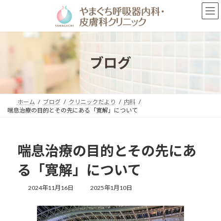
コ
ナ
ン
ビ
テ
ゲ
ン
ー
ツ
シ
へ
ョ
ブログ
ス
ン
キ
に
ッ
移
プ
動
ホーム
ブログ
クリニックだより
内科
喘息治療の目的とその先にある「寛解」について
喘息治療の目的とその先にあ
る「寛解」について
最
2024年11月16日
2025年1月10日
終
更
新