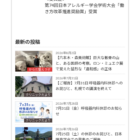
第74回日本アレルギー学会学術大会「働
き方改革推進奨励賞」受賞
最新の投稿
2026年8月2日
【六本木・森美術館】巨大な骸骨の山
と、ある医師の考察。ロン・ミュエク展
で覚えた猛烈な「違和感」の正体
からだ整えラボ
2026年7月31日
【ご報告】7月31日 呼吸器内科休診への
お詫びと、札幌での講演を終えて
クリニックだより
2026年7月28日
7月31日（金）呼吸器内科休診のお知ら
せ
クリニックだより
2026年7月26日
7月25日（土）の休診のお詫びと、日本
喘息学会での発表のご報告