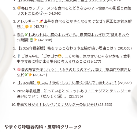
毎日カップラーメンを食べるとどうなるの？〜健康への影響と病気
リストまとめ
〜
(54,340)
アレルギー？
山芋を食べるとかゆくなるのはなぜ？原因と対策を解
説！
(45,734)
腸活
しあわせは、庭のよもぎから。自家製よもぎ餅で“整えるおや
つ時間”
(42,898)
【2026年最新版】咳をすると右わきや左脇が痛い理由とは？
(38,863)
ごはん中に「ゴホゴホ
」…その咳、気のせいじゃないかも？食事
中や食後に咳が出る場合に考えられること
(36,177)
春の味覚を楽しもう！「ふきのとうのオイル漬け」簡単作り置きレ
シピ
(33,471)
【2026年】
コロナ後の"しつこい痰"に悩んでいませんか？
(26,233)
2026年最新版｜知っているとメリットあり！エナジアとテリルジーの
違いについて（ぜんそく編）。
(25,336)
動画で分かる！レルベアとテリルジーの使い分け
(23,333)
やまぐち呼吸器内科・皮膚科クリニック