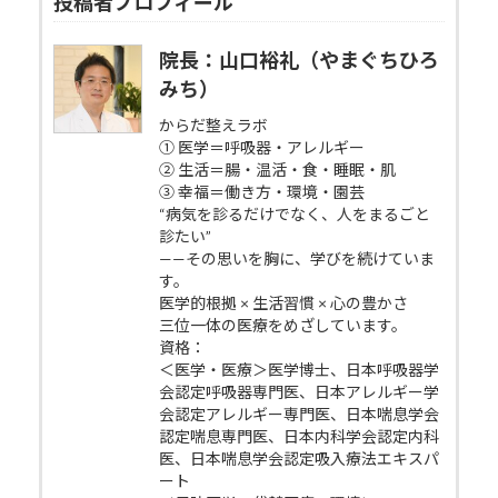
投稿者プロフィール
院長：山口裕礼（やまぐちひろ
みち）
からだ整えラボ
① 医学＝呼吸器・アレルギー
② 生活＝腸・温活・食・睡眠・肌
③ 幸福＝働き方・環境・園芸
“病気を診るだけでなく、人をまるごと
診たい”
——その思いを胸に、学びを続けていま
す。
医学的根拠 × 生活習慣 × 心の豊かさ
三位一体の医療をめざしています。
資格：
＜医学・医療＞医学博士、日本呼吸器学
会認定呼吸器専門医、日本アレルギー学
会認定アレルギー専門医、日本喘息学会
認定喘息専門医、日本内科学会認定内科
医、日本喘息学会認定吸入療法エキスパ
ート